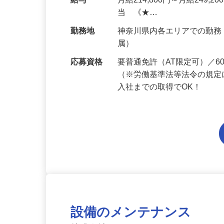
人宅や商業施設、学校、一
給与
月給214,800円～月給249,
当 《★…
勤務地
神奈川県内各エリアでの勤
属）
応募資格
要普通免許（AT限定可）／
（※労働基準法等法令の規定
入社までの取得でOK！