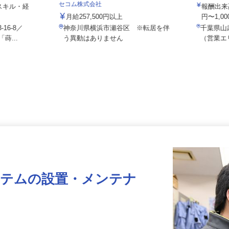
株式会社
セコム株式会社
 ★スキル・経
報酬出
月給257,500円以上
円〜1,
16-8／
神奈川県横浜市瀬谷区 ※転居を伴
千葉県
蒔...
う異動はありません
（営業
ステムの設置・メンテナ