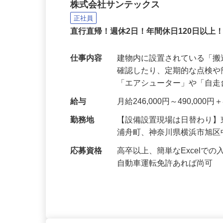
設備のメンテナンス
株式会社サンテックス
正社員
直行直帰！週休2日！年間休日120日以上
仕事内容
建物内に設置されている「
確認したり、定期的な点検
「エアシューター」や「自
給与
月給246,000円～490,00
勤務地
【設備設置現場は日替わり
浦舟町、神奈川県横浜市旭
応募資格
高卒以上、簡単なExcel
自動車運転免許あれば尚可