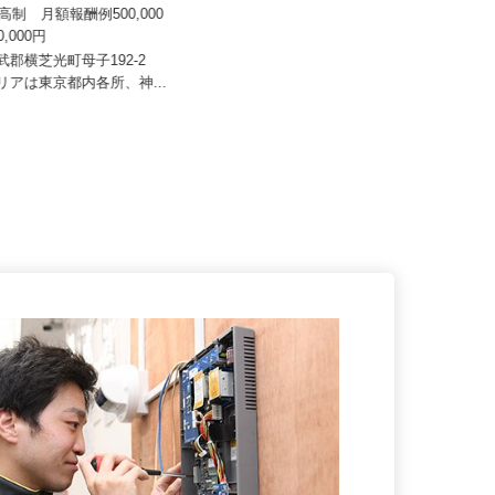
八車 越川調査事務所
ヒドロ工業株式会社
来高制 月額報酬例500,000
月給240,000円以上 ★スキル・経
000,000円
験により考慮！
山武郡横芝光町母子192-2
神奈川県横浜市南区大岡3-16-8／
エリアは東京都内各所、神...
「弘明寺駅」徒歩15分、「蒔...