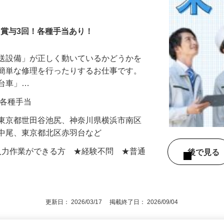
！賞与3回！各種手当あり！
搬送設備」が正しく動いているかどうかを
や簡単な修理を行ったりするお仕事です。
走台車」…
0円＋各種手当
】東京都世田谷池尻、神奈川県横浜市南区
区中尾、東京都北区赤羽台など
での入力作業ができる方 ★経験不問 ★普通
後で見