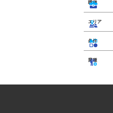
職種
エリア
条件
業種