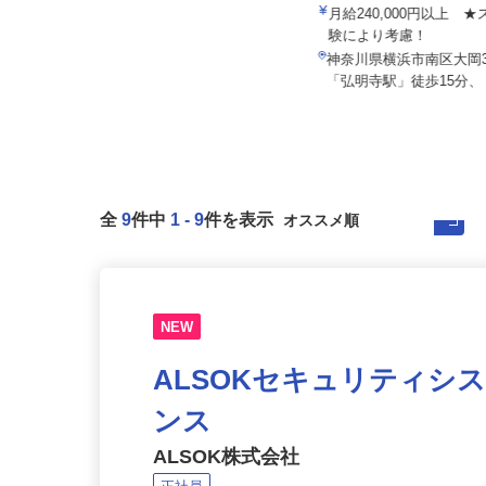
株式会社八車 越川調査事務所
ヒドロ工業株式会社
報酬出来高制 月額報酬例500,000
月給240,000円以上
円〜1,000,000円
験により考慮！
千葉県山武郡横芝光町母子192-2
神奈川県横浜市南区大岡3-
（営業エリアは東京都内各所、神...
「弘明寺駅」徒歩15分、「
全
9
件中
1
-
9
件を表示
NEW
ALSOKセキュリティシ
ンス