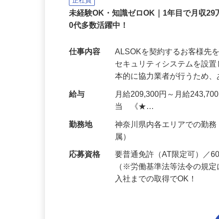
ALSOK株式会社
正社員
未経験OK・知識ゼロOK｜1年目で月収29
0代多数活躍中！
仕事内容
ALSOKを契約するお客様
セキュリティシステムを設
本的に協力業者が行うため
給与
月給209,300円～月給243,
当 《★…
勤務地
神奈川県内各エリアでの勤
属）
応募資格
要普通免許（AT限定可）／
（※労働基準法等法令の規定
入社までの取得でOK！