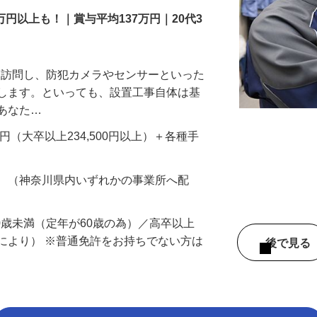
万円以上も！｜賞与平均137万円｜20代3
先を訪問し、防犯カメラやセンサーといった
置します。といっても、設置工事自体は基
、あなた…
700円（大卒以上234,500円以上）＋各種手
務 （神奈川県内いずれかの事業所へ配
60歳未満（定年が60歳の為）／高卒以上
により） ※普通免許をお持ちでない方は
後で見