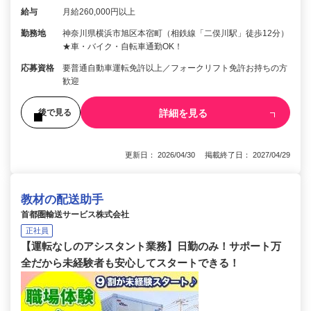
給与
月給260,000円以上
勤務地
神奈川県横浜市旭区本宿町（相鉄線「二俣川駅」徒歩12分）
★車・バイク・自転車通勤OK！
応募資格
要普通自動車運転免許以上／フォークリフト免許お持ちの方
歓迎
詳細を見る
後で見る
更新日： 2026/04/30 掲載終了日： 2027/04/29
教材の配送助手
首都圏輸送サービス株式会社
正社員
【運転なしのアシスタント業務】日勤のみ！サポート万
全だから未経験者も安心してスタートできる！