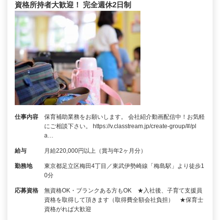
資格所持者大歓迎！ 完全週休2日制
仕事内容
保育補助業務をお願いします。 会社紹介動画配信中！お気軽
にご相談下さい。 https://v.classtream.jp/create-group/#/pl
a…
給与
月給220,000円以上（賞与年2ヶ月分）
勤務地
東京都足立区梅田4丁目／東武伊勢崎線「梅島駅」より徒歩1
0分
応募資格
無資格OK・ブランクある方もOK ★入社後、子育て支援員
資格を取得して頂きます（取得費全額会社負担） ★保育士
資格がれば大歓迎