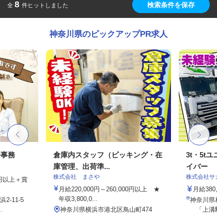
8
検索条件を保存
全
件ヒットしました
神奈川県のピックアップPR求人
務事務
倉庫内スタッフ（ピッキング・在
3t・5
庫管理、出荷準...
イバー
株式会社 まさや
株式会社サ
00円以上＋賞
月給220,000円～260,000円以上 ★
月給380
年収3,800,0...
-11-5
神奈川県相
.
神奈川県横浜市港北区鳥山町474
「上溝駅