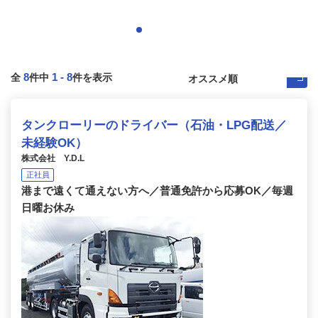
8
1
-
8
全
件中
件を表示
タンクローリーのドライバー（⽯油・LPG配送／
未経験OK）
株式会社 Y.D.L
正社員
港まで遠くて通えない⽅へ／普通免許から応募OK／毎週
⽇曜お休み