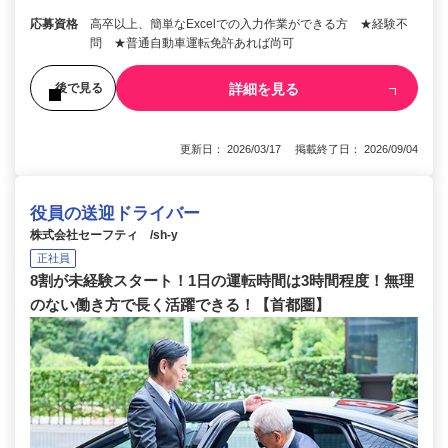
応募資格
高卒以上、簡単なExcelでの入力作業ができる方 ★経験不
問 ★普通自動車運転免許あれば尚可
詳細を見る
後で見る
更新日： 2026/03/17 掲載終了日： 2026/09/04
役員の送迎ドライバー
株式会社セーフティ /sh-y
正社員
8割が未経験スタート！1日の運転時間は3時間程度！無理
のない働き方で長く活躍できる！【首都圏】