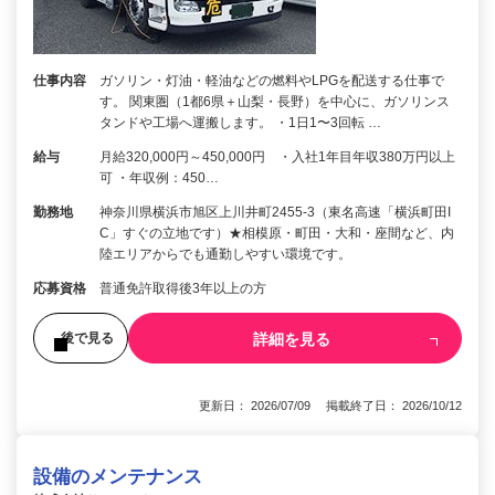
仕事内容
ガソリン・灯油・軽油などの燃料やLPGを配送する仕事で
す。 関東圏（1都6県＋⼭梨・⻑野）を中⼼に、ガソリンス
タンドや⼯場へ運搬します。 ・1⽇1〜3回転 …
給与
月給320,000円～450,000円 ・⼊社1年目年収380万円以上
可 ・年収例：450…
勤務地
神奈川県横浜市旭区上川井町2455-3（東名⾼速「横浜町⽥I
C」すぐの⽴地です）★相模原・町⽥・⼤和・座間など、内
陸エリアからでも通勤しやすい環境です。
応募資格
普通免許取得後3年以上の⽅
詳細を見る
後で見る
更新日： 2026/07/09 掲載終了日： 2026/10/12
設備のメンテナンス