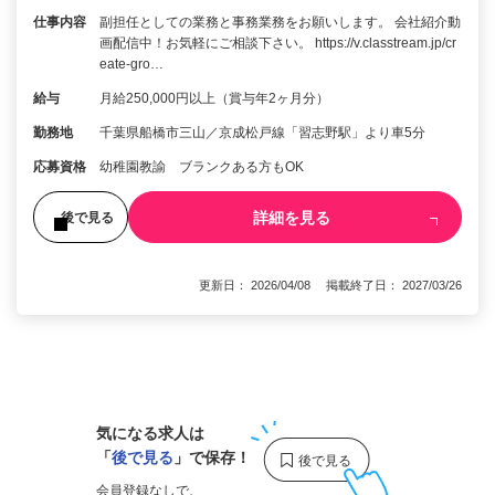
仕事内容
副担任としての業務と事務業務をお願いします。 会社紹介動
画配信中！お気軽にご相談下さい。 https://v.classtream.jp/cr
eate-gro…
給与
月給250,000円以上（賞与年2ヶ月分）
勤務地
千葉県船橋市三山／京成松戸線「習志野駅」より車5分
応募資格
幼稚園教諭 ブランクある方もOK
詳細を見る
後で見る
更新日： 2026/04/08 掲載終了日： 2027/03/26
1
気になる求人は
「
後で見る
」で保存！
会員登録なしで、