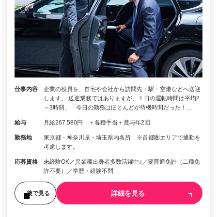
仕事内容
企業の役員を、自宅や会社から訪問先・駅・空港などへ送迎
します。 送迎業務ではありますが、１日の運転時間は平均2
～3時間。「今日の勤務はほとんどが待機時間だった！…
給与
月給267,580円 ＋各種手当＋賞与年2回
勤務地
東京都・神奈川県・埼玉県内各所 ※首都圏エリアで通勤を
考慮します。
応募資格
未経験OK／異業種出身者多数活躍中♪／要普通免許（二種免
許不要）／学歴・経験不問
詳細を見る
後で見る