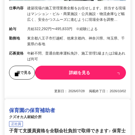
仕事内容
建築現場の施工管理業務全般をお任せします。 担当する現場
はマンション・ビル・商業施設・公共施設・物流倉庫など幅
広く、安全かつスムーズに進むように現場全体を調整…
給与
月給322,292円〜495,833円 ※経験による
勤務地
東京都八王子市打越町、他東京都内、神奈川県、埼玉県、千
葉県の各地
応募資格
年齢不問、普通自動車運転免許、施工管理1級または2級あれ
ば尚可
詳細を見る
後で見る
更新日： 2026/07/28 掲載終了日： 2026/10/02
保育園の保育補助者
クズオカ人材紹介所
正社員
子育て支援員資格を全額会社負担で取得できます♪ 保育士