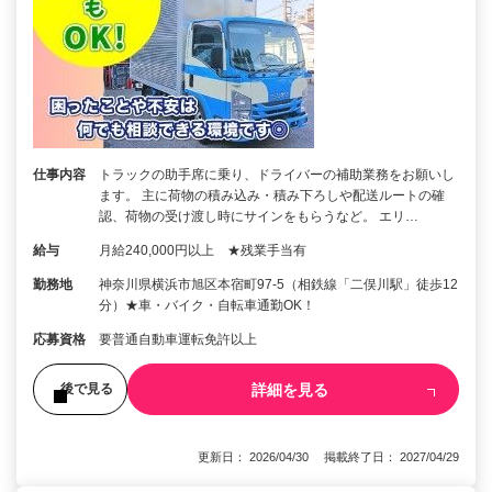
仕事内容
トラックの助手席に乗り、ドライバーの補助業務をお願いし
ます。 主に荷物の積み込み・積み下ろしや配送ルートの確
認、荷物の受け渡し時にサインをもらうなど。 エリ…
給与
月給240,000円以上 ★残業手当有
勤務地
神奈川県横浜市旭区本宿町97-5（相鉄線「二俣川駅」徒歩12
分）★車・バイク・自転車通勤OK！
応募資格
要普通自動車運転免許以上
詳細を見る
後で見る
更新日： 2026/04/30 掲載終了日： 2027/04/29