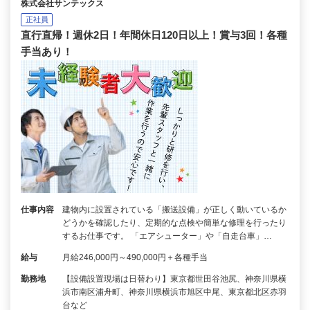
株式会社サンテックス
正社員
直行直帰！週休2日！年間休日120日以上！賞与3回！各種
手当あり！
仕事内容
建物内に設置されている「搬送設備」が正しく動いているか
どうかを確認したり、定期的な点検や簡単な修理を行ったり
するお仕事です。 「エアシューター」や「自走台車」…
給与
月給246,000円～490,000円＋各種手当
勤務地
【設備設置現場は日替わり】東京都世田谷池尻、神奈川県横
浜市南区浦舟町、神奈川県横浜市旭区中尾、東京都北区赤羽
台など