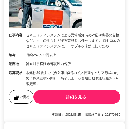
仕事内容
セキュリティシステムによる異常感知時の対応や機器の点検
など、人々の暮らしを守る業務をお任せします。 ◎セコムの
セキュリティシステムは、トラブルを未然に防ぐため…
給与
月給257,500円以上
勤務地
神奈川県横浜市都筑区内各所
応募資格
未経験39歳まで（例外事由3号のイ／長期キャリア形成のた
め／職業経験不問）、高卒以上 ◎普通自動車運転免許（AT
限定可）
詳細を見る
後で見る
更新日： 2026/06/15 掲載終了日： 2027/06/30