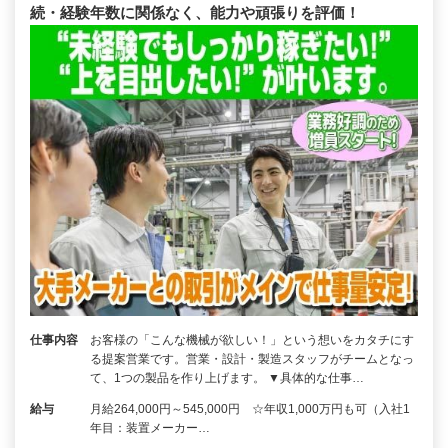
続・経験年数に関係なく、能力や頑張りを評価！
仕事内容
お客様の「こんな機械が欲しい！」という想いをカタチにす
る提案営業です。営業・設計・製造スタッフがチームとなっ
て、1つの製品を作り上げます。 ▼具体的な仕事…
給与
月給264,000円～545,000円 ☆年収1,000万円も可（入社1
年目：装置メーカー…