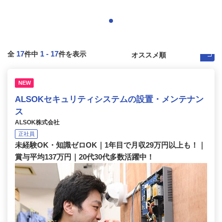
17
1
-
17
全
件中
件を表示
NEW
ALSOKセキュリティシステムの設置・メンテナン
ス
ALSOK株式会社
正社員
未経験OK・知識ゼロOK｜1年目で月収29万円以上も！｜
賞与平均137万円｜20代30代多数活躍中！