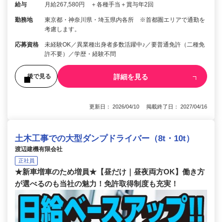
給与
月給267,580円 ＋各種手当＋賞与年2回
勤務地
東京都・神奈川県・埼玉県内各所 ※首都圏エリアで通勤を
考慮します。
応募資格
未経験OK／異業種出身者多数活躍中♪／要普通免許（二種免
許不要）／学歴・経験不問
詳細を見る
後で見る
更新日： 2026/04/10 掲載終了日： 2027/04/16
土木工事での大型ダンプドライバー（8t・10t）
渡辺建機有限会社
正社員
★新車増車のため増員★【昼だけ｜昼夜両方OK】働き方
が選べるのも当社の魅力！免許取得制度も充実！