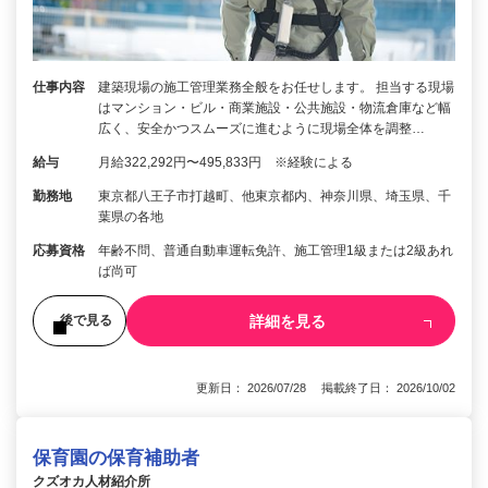
仕事内容
建築現場の施工管理業務全般をお任せします。 担当する現場
はマンション・ビル・商業施設・公共施設・物流倉庫など幅
広く、安全かつスムーズに進むように現場全体を調整…
給与
月給322,292円〜495,833円 ※経験による
勤務地
東京都八王子市打越町、他東京都内、神奈川県、埼玉県、千
葉県の各地
応募資格
年齢不問、普通自動車運転免許、施工管理1級または2級あれ
ば尚可
詳細を見る
後で見る
更新日： 2026/07/28 掲載終了日： 2026/10/02
保育園の保育補助者
クズオカ人材紹介所