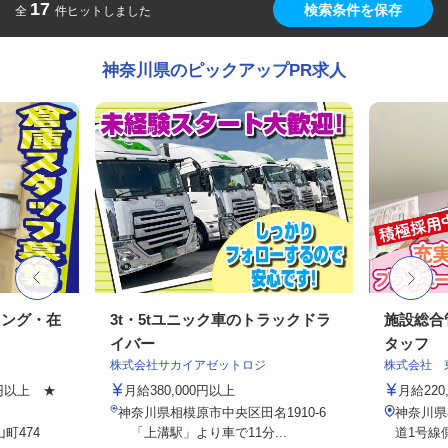
17
検索条件を保存
全
件ヒットしました
神奈川県のピックアップPR求人
キング・在
3t・5tユニック車のトラックドラ
施設総合
イバー
タッフ
株式会社サカイアゼットロジ
株式会社 
00円以上 ★
月給380,000円以上
月給220,
神奈川県相模原市中央区田名1910-6
神奈川県
町474
「上溝駅」より車で11分...
道1号線