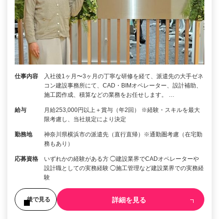
仕事内容
入社後1ヶ月〜3ヶ月の丁寧な研修を経て、派遣先の大手ゼネ
コン建設事務所にて、CAD・BIMオペレーター、設計補助、
施工図作成、積算などの業務をお任せします。 …
給与
月給253,000円以上＋賞与（年2回） ※経験・スキルを最大
限考慮し、当社規定により決定
勤務地
神奈川県横浜市の派遣先（直行直帰）※通勤圏考慮（在宅勤
務もあり）
応募資格
いずれかの経験がある方 ◯建設業界でCADオペレーターや
設計職としての実務経験 ◯施工管理など建設業界での実務経
験
詳細を見る
後で見る