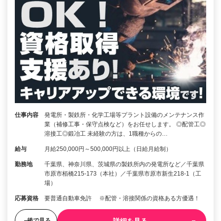
仕事内容
発電所・製鉄所・化学工場等プラント設備のメンテナンス作
業（補修工事・保守点検など）をお任せします。 ◎配管工◎
溶接工◎鍛冶工 未経験の方は、1職種からの…
給与
月給250,000円～500,000円以上（日給月給制）
勤務地
千葉県、神奈川県、茨城県の製鉄所内の発電所など／千葉県
市原市栢橋215-173（本社）／千葉県市原市新生218-1（工
場）
応募資格
要普通自動車免許 ※配管・溶接関係の資格ある方優遇！
詳細を見る
後で見る