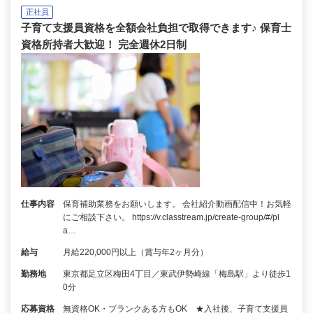
正社員
子育て支援員資格を全額会社負担で取得できます♪ 保育士
資格所持者大歓迎！ 完全週休2日制
仕事内容
保育補助業務をお願いします。 会社紹介動画配信中！お気軽
にご相談下さい。 https://v.classtream.jp/create-group/#/pl
a…
給与
月給220,000円以上（賞与年2ヶ月分）
勤務地
東京都足立区梅田4丁目／東武伊勢崎線「梅島駅」より徒歩1
0分
応募資格
無資格OK・ブランクある方もOK ★入社後、子育て支援員