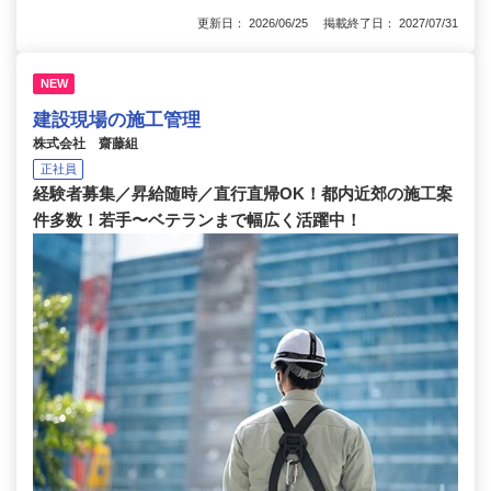
更新日： 2026/06/25 掲載終了日： 2027/07/31
NEW
建設現場の施工管理
株式会社 齋藤組
正社員
経験者募集／昇給随時／直行直帰OK！都内近郊の施工案
件多数！若手〜ベテランまで幅広く活躍中！