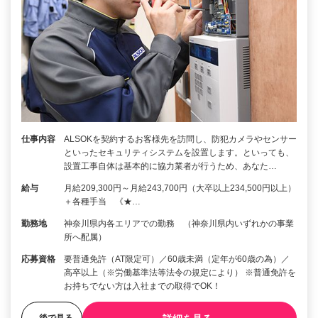
仕事内容
ALSOKを契約するお客様先を訪問し、防犯カメラやセンサー
といったセキュリティシステムを設置します。といっても、
設置工事自体は基本的に協力業者が行うため、あなた…
給与
月給209,300円～月給243,700円（大卒以上234,500円以上）
＋各種手当 《★…
勤務地
神奈川県内各エリアでの勤務 （神奈川県内いずれかの事業
所へ配属）
応募資格
要普通免許（AT限定可）／60歳未満（定年が60歳の為）／
高卒以上（※労働基準法等法令の規定により） ※普通免許を
お持ちでない方は入社までの取得でOK！
後で見る