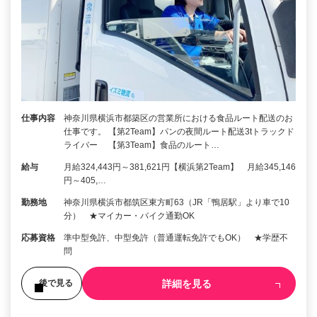
仕事内容
神奈川県横浜市都築区の営業所における食品ルート配送のお
仕事です。 【第2Team】パンの夜間ルート配送3tトラックド
ライバー 【第3Team】食品のルート…
給与
月給324,443円～381,621円【横浜第2Team】 月給345,146
円～405,…
勤務地
神奈川県横浜市都筑区東方町63（JR「鴨居駅」より車で10
分） ★マイカー・バイク通勤OK
応募資格
準中型免許、中型免許（普通運転免許でもOK） ★学歴不
問
詳細を見る
後で見る