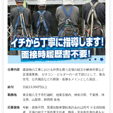
仕事内容
建築物の工事における外周を囲う足場の組立や解体作業など
足場鳶業務。 ゼネコン・ビルダーの一次下請けとして、集合
住宅、公共施設などの新築・改修をメインとした仮設…
給与
日給13,000円以上
勤務地
東京都八王子市打越町、他東京都内、神奈川県、千葉県、埼
玉県、山梨県、静岡県 各地
応募資格
年齢・資格不問、普通自動車運転免許あれば尚可 ※玉掛技能
者、足場の組立て等作業主任者、職長・安全衛生責任者をお