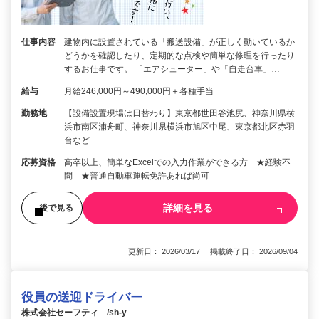
仕事内容
建物内に設置されている「搬送設備」が正しく動いているか
どうかを確認したり、定期的な点検や簡単な修理を行ったり
するお仕事です。 「エアシューター」や「自走台車」…
給与
月給246,000円～490,000円＋各種手当
勤務地
【設備設置現場は日替わり】東京都世田谷池尻、神奈川県横
浜市南区浦舟町、神奈川県横浜市旭区中尾、東京都北区赤羽
台など
応募資格
高卒以上、簡単なExcelでの入力作業ができる方 ★経験不
問 ★普通自動車運転免許あれば尚可
詳細を見る
後で見る
更新日： 2026/03/17 掲載終了日： 2026/09/04
役員の送迎ドライバー
株式会社セーフティ /sh-y