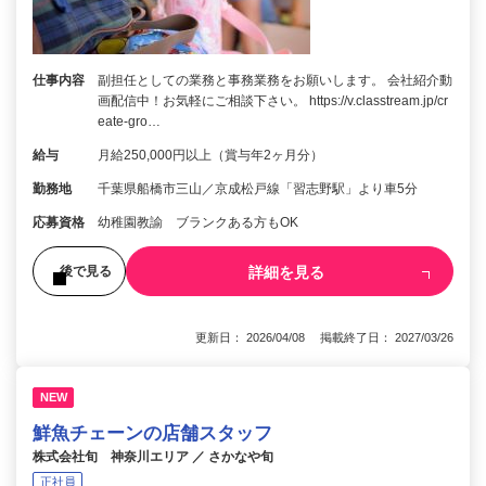
仕事内容
副担任としての業務と事務業務をお願いします。 会社紹介動
画配信中！お気軽にご相談下さい。 https://v.classtream.jp/cr
eate-gro…
給与
月給250,000円以上（賞与年2ヶ月分）
勤務地
千葉県船橋市三山／京成松戸線「習志野駅」より車5分
応募資格
幼稚園教諭 ブランクある方もOK
詳細を見る
後で見る
更新日： 2026/04/08 掲載終了日： 2027/03/26
NEW
鮮魚チェーンの店舗スタッフ
株式会社旬 神奈川エリア ／ さかなや旬
正社員