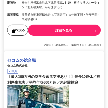
勤務地
神奈川県横浜市港北区北新横浜1-8-10（横浜市営ブルーライ
ン「北新横浜駅」から徒歩5分）
応募資格
要普通自動車運転免許（AT限定可）☆年齢不問・学歴不問・
未経験者OK
詳細を見る
後で見る
更新日： 2026/07/01 掲載終了日： 2027/05/14
セコムの総合職
セコム株式会社
正社員
【最大100万円の奨学金返還支援あり！】最長10連休／福
利厚生充実／平均年収600万超／未経験歓迎