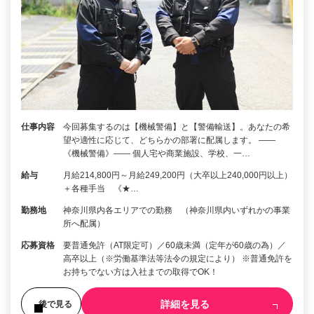
仕事内容
今回募集するのは【機械警備】と【警備輸送】。あなたの希
望や適性に応じて、どちらかの部署に配属します。 ――
《機械警備》―― 個人宅や商業施設、学校、一…
給与
月給214,800円～月給249,200円（大卒以上240,000円以上）
＋各種手当 《★…
勤務地
神奈川県内各エリアでの勤務 （神奈川県内いずれかの事業
所へ配属）
応募資格
要普通免許（AT限定可）／60歳未満（定年が60歳の為）／
高卒以上（※労働基準法等法令の規定により） ※普通免許を
お持ちでない方は入社までの取得でOK！
詳細を見る
後で見る