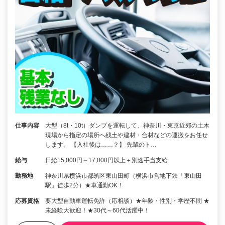
仕事内容
大型（8t・10t）ダンプを運転して、神奈川・東京近郊の土木
現場から指定の場所へ残土や建材・合材などの運搬をお任せ
します。 【入社後は……？】 先輩のト…
給与
日給15,000円～17,000円以上＋別途手当支給
勤務地
神奈川県横浜市都筑区東山田町（横浜市営地下鉄「東山田
駅」徒歩2分）★車通勤OK！
応募資格
要大型自動車運転免許（応相談）★年齢・性別・学歴不問 ★
未経験大歓迎！★30代～60代活躍中！