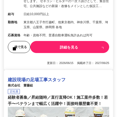
せします。 ゼネコン・ビルダーの一次下請けとして、集合住
宅、公共施設などの新築・改修をメインとした仮設工…
給与
日給10,000円以上
勤務地
東京都八王子市打越町、他東京都内、神奈川県、千葉県、埼
玉県、山梨県、静岡県 各地
応募資格
年齢・資格不問、普通自動車運転免許あれば尚可
詳細を見る
後で見る
更新日： 2026/06/15 掲載終了日： 2027/06/25
建設現場の足場工事スタッフ
株式会社 齋藤組
正社員
経験者募集／昇給随時／直行直帰OK！施工案件多数！若
手〜ベテランまで幅広く活躍中！面接時履歴書不要！