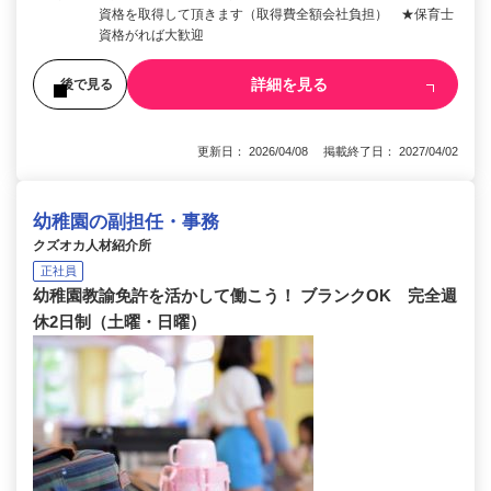
資格を取得して頂きます（取得費全額会社負担） ★保育士
資格がれば大歓迎
詳細を見る
後で見る
更新日： 2026/04/08 掲載終了日： 2027/04/02
幼稚園の副担任・事務
クズオカ人材紹介所
正社員
幼稚園教諭免許を活かして働こう！ ブランクOK 完全週
休2日制（土曜・日曜）