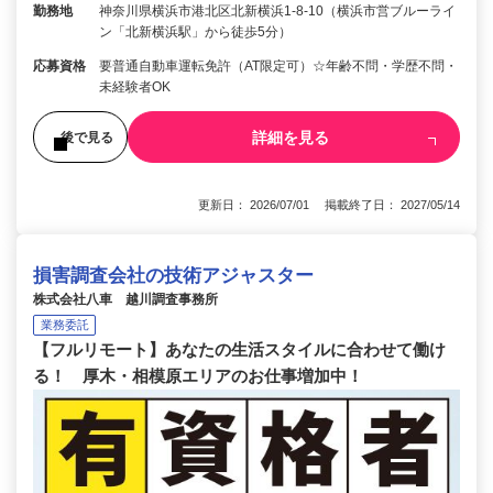
勤務地
神奈川県横浜市港北区北新横浜1-8-10（横浜市営ブルーライ
ン「北新横浜駅」から徒歩5分）
応募資格
要普通自動車運転免許（AT限定可）☆年齢不問・学歴不問・
未経験者OK
詳細を見る
後で見る
更新日： 2026/07/01 掲載終了日： 2027/05/14
損害調査会社の技術アジャスター
株式会社八車 越川調査事務所
業務委託
【フルリモート】あなたの生活スタイルに合わせて働け
る！ 厚木・相模原エリアのお仕事増加中！