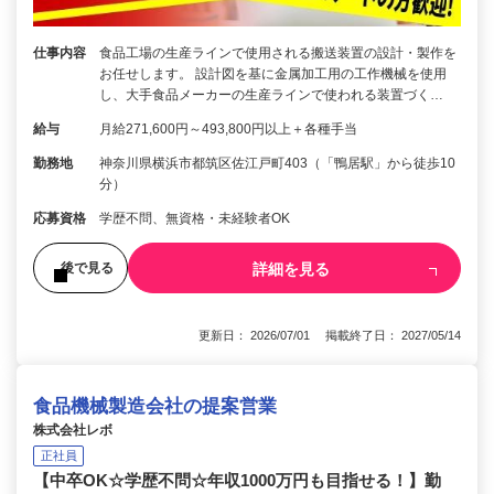
仕事内容
食品工場の生産ラインで使用される搬送装置の設計・製作を
お任せします。 設計図を基に金属加工用の工作機械を使用
し、大手食品メーカーの生産ラインで使われる装置づく…
給与
月給271,600円～493,800円以上＋各種手当
勤務地
神奈川県横浜市都筑区佐江戸町403（「鴨居駅」から徒歩10
分）
応募資格
学歴不問、無資格・未経験者OK
詳細を見る
後で見る
更新日： 2026/07/01 掲載終了日： 2027/05/14
食品機械製造会社の提案営業
株式会社レボ
正社員
【中卒OK☆学歴不問☆年収1000万円も目指せる！】勤