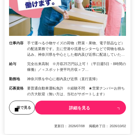
仕事内容
手で運べる小物サイズの荷物（野菜・果物、電子部品など）
の配送業務です。主に空港や流通センターなどで荷物を積み
込み、神奈川県を中心とした都内及び近県に配送していた…
給与
完全出来高制 ※月収25万円以上可！（平日週5日・8時間の
稼働）／＜スポット便平均月収＞フ…
勤務地
神奈川県を中心に都内及び近県（直行直帰）
応募資格
要普通自動車運転免許 ※経験不問 ★営業ナンバーお持ち
の方大歓迎（無い方は、当社がサポートします）
詳細を見る
後で見る
更新日： 2026/07/08 掲載終了日： 2026/10/02