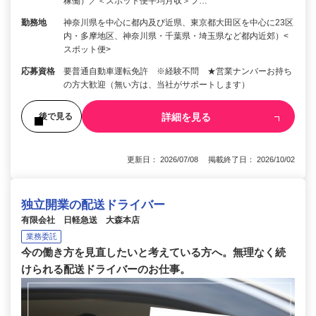
稼働）／＜スポット便平均月収＞フ…
勤務地
神奈川県を中心に都内及び近県、東京都大田区を中心に23区
内・多摩地区、神奈川県・千葉県・埼玉県など都内近郊）<
スポット便>
応募資格
要普通自動車運転免許 ※経験不問 ★営業ナンバーお持ち
の方大歓迎（無い方は、当社がサポートします）
詳細を見る
後で見る
更新日： 2026/07/08 掲載終了日： 2026/10/02
独立開業の配送ドライバー
有限会社 日軽急送 大森本店
業務委託
今の働き方を見直したいと考えている方へ。無理なく続
けられる配送ドライバーのお仕事。