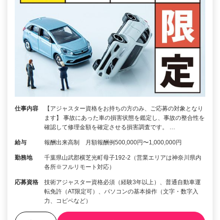
仕事内容
【アジャスター資格をお持ちの方のみ、ご応募の対象となり
ます】 事故にあった車の損害状態を鑑定し、事故の整合性を
確認して修理金額を確定させる損害調査です。 …
給与
報酬出来高制 月額報酬例500,000円〜1,000,000円
勤務地
千葉県山武郡横芝光町母子192-2（営業エリアは神奈川県内
各所※フルリモート対応）
応募資格
技術アジャスター資格必須（経験3年以上）、普通自動車運
転免許（AT限定可）、パソコンの基本操作（文字・数字入
力、コピペなど）