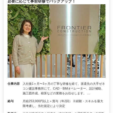
必要に応じて事前研修でバックアップ！
仕事内容
入社後1ヶ月〜3ヶ月の丁寧な研修を経て、派遣先の大手ゼネ
コン建設事務所にて、CAD・BIMオペレーター、設計補助、
施工図作成、積算などの業務をお任せします。 …
給与
月給253,000円以上＋賞与（年2回） ※経験・スキルを最大
限考慮し、当社規定により決定