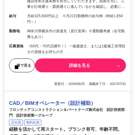
建設技術支援業務を担当していただきます。図面を元に、工
事が計画通り・図面通りに進んでいるかを確認し、必要に…
給与
月給325,600円以上 ※月22日勤務時の給与例（時給1,850
円～）
勤務地
神奈川県横浜市の派遣先（直行直帰）※通勤圏考慮（在宅勤
務もあり）
応募資格
《60代・70代活躍中！》 一級建築士、または1級施工管理技
士の資格をお持ちの方
詳細を見る
後で見る
更新日： 2026/06/25 掲載終了日： 2027/07/31
CAD／BIMオペレーター（設計補助）
フロンティアコンストラクション＆パートナーズ株式会社 設計技術部
門 設計技術第一グループ
正社員
契約社員
経験を活かして再スタート。ブランク有可、年齢不問。