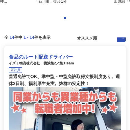
...
「石川町」徒歩1分
田原線「本
14
1
-
14
全
件中
件を表示
食品のルート配送ドライバー
イズミ物流株式会社 横浜第2／第3Team
正社員
普通免許でOK、準中型・中型免許取得支援制度あり。週
休2日制、福利厚生充実。抜群の安定性！