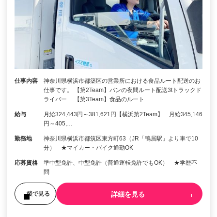
仕事内容
神奈川県横浜市都築区の営業所における食品ルート配送のお
仕事です。 【第2Team】パンの夜間ルート配送3tトラックド
ライバー 【第3Team】食品のルート…
給与
月給324,443円～381,621円【横浜第2Team】 月給345,146
円～405,…
勤務地
神奈川県横浜市都筑区東方町63（JR「鴨居駅」より車で10
分） ★マイカー・バイク通勤OK
応募資格
準中型免許、中型免許（普通運転免許でもOK） ★学歴不
問
詳細を見る
後で見る