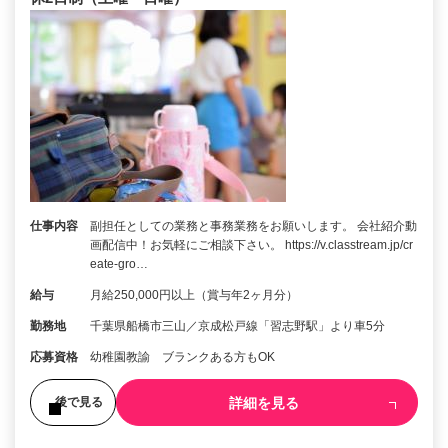
仕事内容
副担任としての業務と事務業務をお願いします。 会社紹介動
画配信中！お気軽にご相談下さい。 https://v.classtream.jp/cr
eate-gro…
給与
月給250,000円以上（賞与年2ヶ月分）
勤務地
千葉県船橋市三山／京成松戸線「習志野駅」より車5分
応募資格
幼稚園教諭 ブランクある方もOK
詳細を見る
後で見る