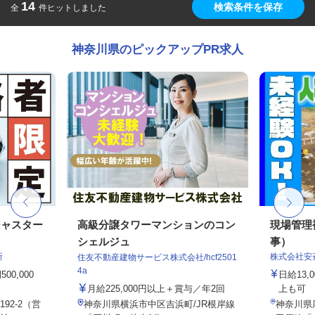
14
検索条件を保存
全
件ヒットしました
神奈川県のピックアップPR求人
ジャスター
高級分譲タワーマンションのコン
現場管理
シェルジュ
事）
所
株式会社安
住友不動産建物サービス株式会社/hcf2501
4a
0,000
日給13
月給225,000円以上＋賞与／年2回
上も可
92-2（営
神奈川県横浜市中区吉浜町/JR根岸線
神奈川県