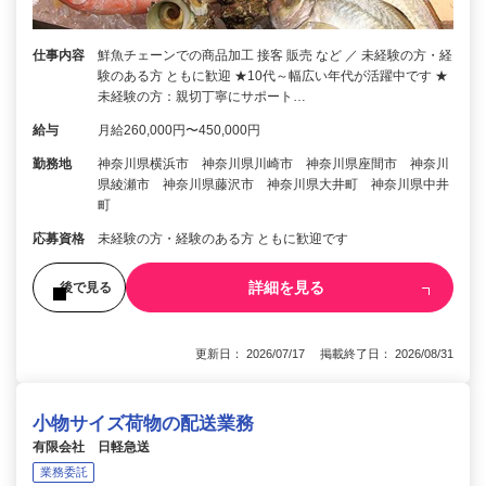
仕事内容
鮮魚チェーンでの商品加工 接客 販売 など ／ 未経験の方・経
験のある方 ともに歓迎 ★10代～幅広い年代が活躍中です ★
未経験の方：親切丁寧にサポート…
給与
月給260,000円〜450,000円
勤務地
神奈川県横浜市 神奈川県川崎市 神奈川県座間市 神奈川
県綾瀬市 神奈川県藤沢市 神奈川県大井町 神奈川県中井
町
応募資格
未経験の方・経験のある方 ともに歓迎です
詳細を見る
後で見る
更新日： 2026/07/17 掲載終了日： 2026/08/31
小物サイズ荷物の配送業務
有限会社 日軽急送
業務委託