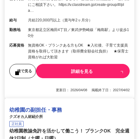
にご相談下さい。 https://v.classtream.jp/create-group/#/pl
a…
給与
月給220,000円以上（賞与年2ヶ月分）
勤務地
東京都足立区梅田4丁目／東武伊勢崎線「梅島駅」より徒歩1
0分
応募資格
無資格OK・ブランクある方もOK ★入社後、子育て支援員
資格を取得して頂きます（取得費全額会社負担） ★保育士
資格がれば大歓迎
詳細を見る
後で見る
更新日： 2026/04/08 掲載終了日： 2027/04/02
幼稚園の副担任・事務
クズオカ人材紹介所
正社員
幼稚園教諭免許を活かして働こう！ ブランクOK 完全週
休2日制（土曜・日曜）