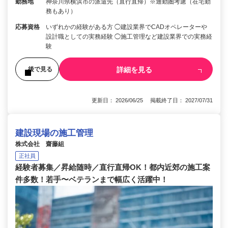
勤務地
神奈川県横浜市の派遣先（直行直帰）※通勤圏考慮（在宅勤
務もあり）
応募資格
いずれかの経験がある方 ◯建設業界でCADオペレーターや
設計職としての実務経験 ◯施工管理など建設業界での実務経
験
詳細を見る
後で見る
更新日： 2026/06/25 掲載終了日： 2027/07/31
建設現場の施工管理
株式会社 齋藤組
正社員
経験者募集／昇給随時／直行直帰OK！都内近郊の施工案
件多数！若手〜ベテランまで幅広く活躍中！