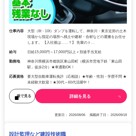
仕事内容
大型（8t・10t）ダンプを運転して、神奈川・東京近郊の土木
現場から指定の場所へ残土や建材・合材などの運搬をお任せ
します。 【入社後は……？】 先輩のト…
給与
日給15,000円～17,000円以上＋別途手当支給
勤務地
神奈川県横浜市都筑区東山田町（横浜市営地下鉄「東山田
駅」徒歩2分）★車通勤OK！
応募資格
要大型自動車運転免許（応相談）★年齢・性別・学歴不問 ★
未経験大歓迎！★30代～60代活躍中！
詳細を見る
後で見る
更新日： 2026/08/06 掲載終了日： 2026/09/18
設計監理など建設技術職