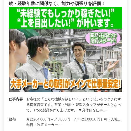
続・経験年数に関係なく、能力や頑張りを評価！
仕事内容
お客様の「こんな機械が欲しい！」という想いをカタチにす
る提案営業です。営業・設計・製造スタッフがチームとなっ
て、1つの製品を作り上げます。 ▼具体的な仕事…
給与
月給264,000円～545,000円 ☆年収1,000万円も可（入社1
年目：装置メーカー…