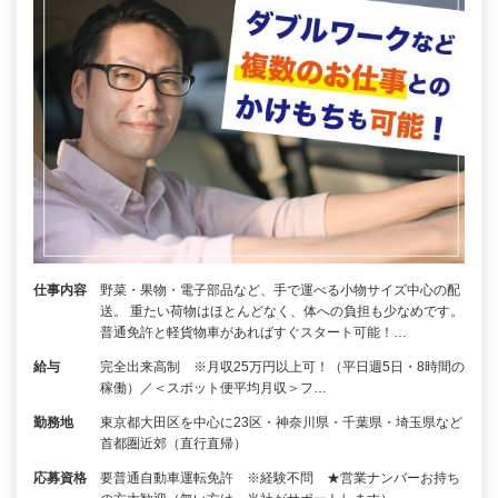
仕事内容
野菜・果物・電子部品など、手で運べる小物サイズ中心の配
送。 重たい荷物はほとんどなく、体への負担も少なめです。
普通免許と軽貨物車があればすぐスタート可能！…
給与
完全出来高制 ※月収25万円以上可！（平日週5日・8時間の
稼働）／＜スポット便平均月収＞フ…
勤務地
東京都大田区を中心に23区・神奈川県・千葉県・埼玉県など
首都圏近郊（直行直帰）
応募資格
要普通自動車運転免許 ※経験不問 ★営業ナンバーお持ち