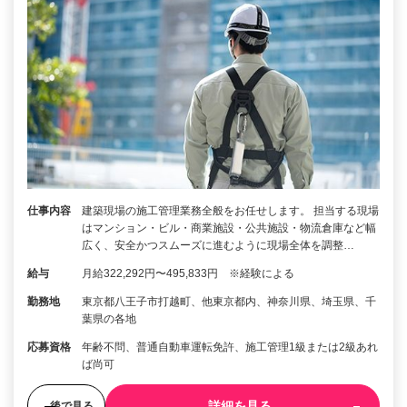
仕事内容
建築現場の施工管理業務全般をお任せします。 担当する現場
はマンション・ビル・商業施設・公共施設・物流倉庫など幅
広く、安全かつスムーズに進むように現場全体を調整…
給与
月給322,292円〜495,833円 ※経験による
勤務地
東京都八王子市打越町、他東京都内、神奈川県、埼玉県、千
葉県の各地
応募資格
年齢不問、普通自動車運転免許、施工管理1級または2級あれ
ば尚可
詳細を見る
後で見る