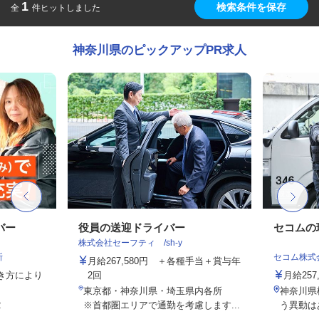
1
検索条件を保存
全
件ヒットしました
神奈川県のピックアップPR求人
バー
役員の送迎ドライバー
セコムの
株式会社セーフティ /sh-y
所
セコム株式
月給267,580円 ＋各種手当＋賞与年
働き方により
2回
月給257
東京都・神奈川県・埼玉県内各所
神奈川県
2
※首都圏エリアで通勤を考慮します...
う異動は