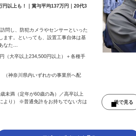
万円以上も！｜賞与平均137万円｜20代3
先を訪問し、防犯カメラやセンサーといった
置します。といっても、設置工事自体は基
、あなた…
700円（大卒以上234,500円以上）＋各種手
務 （神奈川県内いずれかの事業所へ配
60歳未満（定年が60歳の為）／高卒以上
により） ※普通免許をお持ちでない方は
後で見