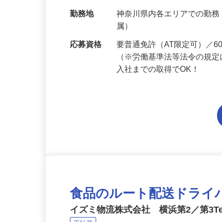
給与
月給214,800円～月給249,
当 《★…
勤務地
神奈川県内各エリアでの勤
属）
応募資格
要普通免許（AT限定可）／
（※労働基準法等法令の規定
入社までの取得でOK！
食品のルート配送ドライ