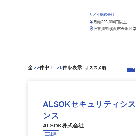
株式会社 輪設計
月給250,000円～850,000円＋賞与
年2回＋諸手当
カメイ株式会社
東京都町田市森野（小田急線「町田
月給225,000円以上
駅」から徒歩6分）、神奈川県海
老...
神奈川県横浜市金沢区幸浦
全
22
件中
1
-
20
件を表示
ALSOKセキュリティシ
ンス
ALSOK株式会社