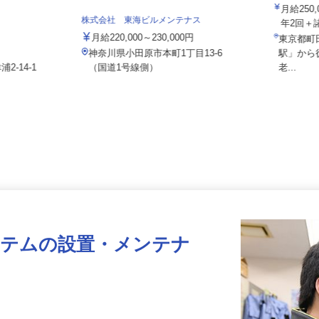
株式会社
月給25
株式会社 東海ビルメンテナス
年2回
月給220,000～230,000円
東京都
神奈川県小田原市本町1丁目13-6
駅」か
2-14-1
（国道1号線側）
老...
ステムの設置・メンテナ