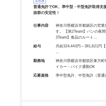
イズミ物流株式会社 横浜第2／第3T
正社員
普通免許でOK、準中型・中型免許取得支
抜群の安定性！
仕事内容
神奈川県横浜市都築区の営
す。 【第2Team】パンの
3Team】食品のルート…
給与
月給324,443円～381,621
…
勤務地
神奈川県横浜市都筑区東方町
イカー・バイク通勤OK
応募資格
準中型免許、中型免許（普通