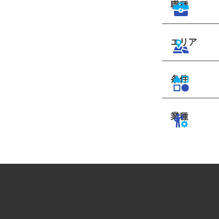
職種
エリア
条件
業種