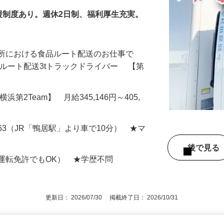
eam
援制度あり。週休2日制、福利厚生充実。
業所における食品ルート配送のお仕事で
夜間ルート配送3tトラックドライバー 【第
円【横浜第2Team】 月給345,146円～405,
63（JR「鴨居駅」より車で10分） ★マ
後で見
運転免許でもOK） ★学歴不問