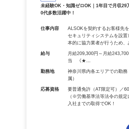
正社員
未経験OK・知識ゼロOK｜1年目で月収29
0代多数活躍中！
仕事内容
ALSOKを契約するお客様
セキュリティシステムを設
本的に協力業者が行うため
給与
月給209,300円～月給243,
当 《★…
勤務地
神奈川県内各エリアでの勤
属）
応募資格
要普通免許（AT限定可）／
（※労働基準法等法令の規定
入社までの取得でOK！