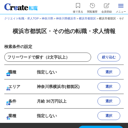
後で見る
閲覧履歴
会員登録
メニュー
クリエイト転職・求人TOP
＞
神奈川県
＞
神奈川県横浜市
＞
横浜市都筑区
＞
横浜市都筑区・その他
横浜市都筑区・その他の転職・求人情報
検索条件の設定
絞り込む
職種
指定しない
選択
エリア
神奈川県横浜市(都筑区)
選択
条件
月給 30万円以上
選択
業種
指定しない
選択