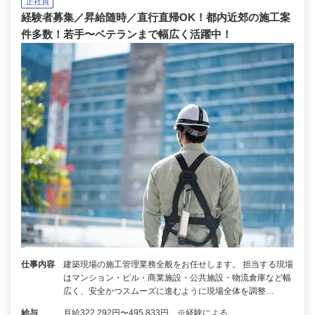
正社員
経験者募集／昇給随時／直行直帰OK！都内近郊の施工案
件多数！若手〜ベテランまで幅広く活躍中！
仕事内容
建築現場の施工管理業務全般をお任せします。 担当する現場
はマンション・ビル・商業施設・公共施設・物流倉庫など幅
広く、安全かつスムーズに進むように現場全体を調整…
給与
月給322,292円〜495,833円 ※経験による