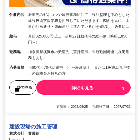
仕事内容
派遣先のゼネコンや建設事務所にて、設計監理を中心とした
建設技術支援業務を担当していただきます。図面を元に、工
事が計画通り・図面通りに進んでいるかを確認し、必要に…
給与
月給325,600円以上 ※月22日勤務時の給与例（時給1,850
円～）
勤務地
神奈川県横浜市の派遣先（直行直帰）※通勤圏考慮（在宅勤
務もあり）
応募資格
《60代・70代活躍中！》 一級建築士、または1級施工管理技
士の資格をお持ちの方
詳細を見る
後で見る
更新日： 2026/06/25 掲載終了日： 2027/07/31
建設現場の施工管理
株式会社 齋藤組