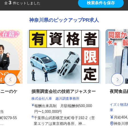
3
検索条件を保存
全
件ヒットしました
神奈川県のピックアップPR求人
モニーのケ
損害調査会社の技術アジャスター
夜間食品
株式会社八車 越川調査事務所
イズミ物流
報酬出来高制 月額報酬例500,000
庫
手当
円〜1,000,000円
月給404
279-55
千葉県山武郡横芝光町母子192-2（営
..
業エリアは東京都内各所、神...
神奈川県