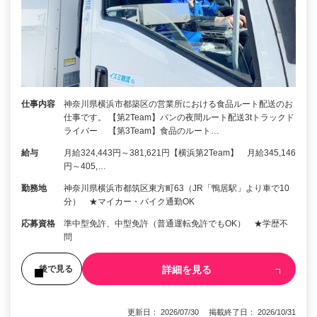
仕事内容
神奈川県横浜市都築区の営業所における食品ルート配送のお
仕事です。 【第2Team】パンの夜間ルート配送3tトラックド
ライバー 【第3Team】食品のルート…
給与
月給324,443円～381,621円【横浜第2Team】 月給345,146
円～405,…
勤務地
神奈川県横浜市都筑区東方町63（JR「鴨居駅」より車で10
分） ★マイカー・バイク通勤OK
応募資格
準中型免許、中型免許（普通運転免許でもOK） ★学歴不
問
詳細を見る
後で見る
更新日： 2026/07/30 掲載終了日： 2026/10/31