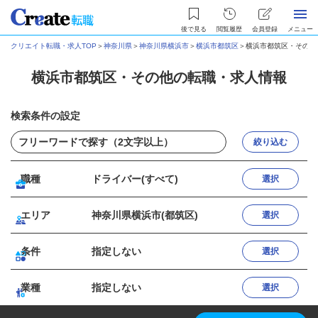
後で見る
閲覧履歴
会員登録
メニュー
クリエイト転職・求人TOP
＞
神奈川県
＞
神奈川県横浜市
＞
横浜市都筑区
＞
横浜市都筑区・その他
横浜市都筑区・その他の転職・求人情報
検索条件の設定
絞り込む
職種
ドライバー(すべて)
選択
エリア
神奈川県横浜市(都筑区)
選択
条件
指定しない
選択
業種
指定しない
選択