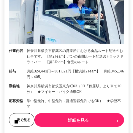
仕事内容
神奈川県横浜市都築区の営業所における食品ルート配送のお
仕事です。 【第2Team】パンの夜間ルート配送3tトラックド
ライバー 【第3Team】食品のルート…
給与
月給324,443円～381,621円【横浜第2Team】 月給345,146
円～405,…
勤務地
神奈川県横浜市都筑区東方町63（JR「鴨居駅」より車で10
分） ★マイカー・バイク通勤OK
応募資格
準中型免許、中型免許（普通運転免許でもOK） ★学歴不
問
詳細を見る
後で見る