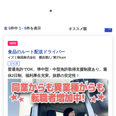
6
1
-
6
全
件中
件を表示
NEW
食品のルート配送ドライバー
イズミ物流株式会社 横浜第2／第3Team
正社員
普通免許でOK、準中型・中型免許取得支援制度あり。週
休2日制、福利厚生充実。抜群の安定性！