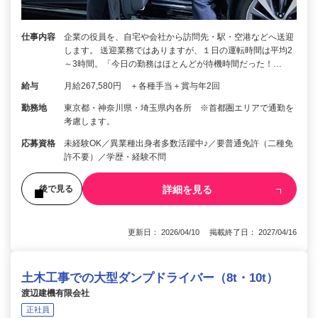
仕事内容
企業の役員を、自宅や会社から訪問先・駅・空港などへ送迎
します。 送迎業務ではありますが、１日の運転時間は平均2
～3時間。「今日の勤務はほとんどが待機時間だった！…
給与
月給267,580円 ＋各種手当＋賞与年2回
勤務地
東京都・神奈川県・埼玉県内各所 ※首都圏エリアで通勤を
考慮します。
応募資格
未経験OK／異業種出身者多数活躍中♪／要普通免許（二種免
許不要）／学歴・経験不問
詳細を見る
後で見る
更新日： 2026/04/10 掲載終了日： 2027/04/16
土木工事での大型ダンプドライバー（8t・10t）
渡辺建機有限会社
正社員