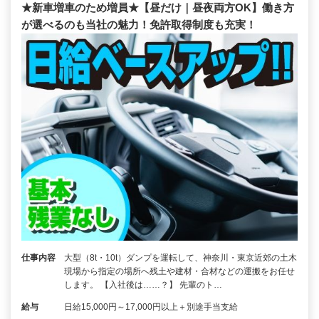
★新車増車のため増員★【昼だけ｜昼夜両方OK】働き方
が選べるのも当社の魅力！免許取得制度も充実！
仕事内容
大型（8t・10t）ダンプを運転して、神奈川・東京近郊の土木
現場から指定の場所へ残土や建材・合材などの運搬をお任せ
します。 【入社後は……？】 先輩のト…
給与
日給15,000円～17,000円以上＋別途手当支給