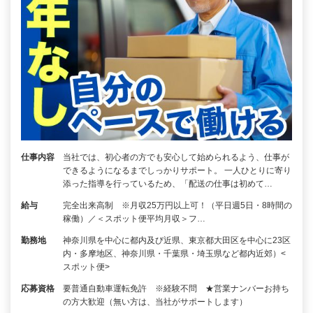
仕事内容
当社では、初心者の方でも安心して始められるよう、仕事が
できるようになるまでしっかりサポート。 一人ひとりに寄り
添った指導を行っているため、「配送の仕事は初めて…
給与
完全出来高制 ※月収25万円以上可！（平日週5日・8時間の
稼働）／＜スポット便平均月収＞フ…
勤務地
神奈川県を中心に都内及び近県、東京都大田区を中心に23区
内・多摩地区、神奈川県・千葉県・埼玉県など都内近郊）<
スポット便>
応募資格
要普通自動車運転免許 ※経験不問 ★営業ナンバーお持ち
の方大歓迎（無い方は、当社がサポートします）