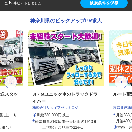
6
検索条件を保存
全
件ヒットしました
神奈川県のピックアップPR求人
配送スタッ
3t・5tユニック車のトラックドラ
ルート配
イバー
株式会社サカイアゼットロジ
東京商運株
00円以上 ★
月給380,000円以上
月給368
月給400,
神奈川県相模原市中央区田名1910-6
町474
「上溝駅」より車で11分...
神奈川県