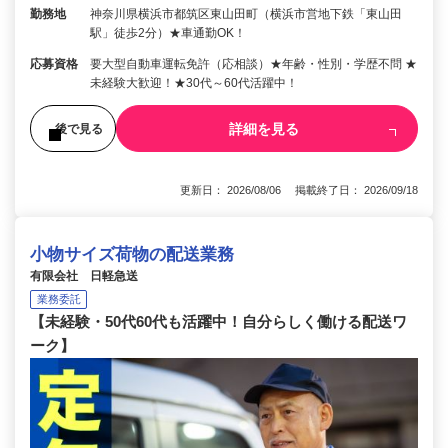
勤務地
神奈川県横浜市都筑区東山田町（横浜市営地下鉄「東山田
駅」徒歩2分）★車通勤OK！
応募資格
要大型自動車運転免許（応相談）★年齢・性別・学歴不問 ★
未経験大歓迎！★30代～60代活躍中！
詳細を見る
後で見る
更新日： 2026/08/06 掲載終了日： 2026/09/18
小物サイズ荷物の配送業務
有限会社 日軽急送
業務委託
【未経験・50代60代も活躍中！自分らしく働ける配送ワ
ーク】