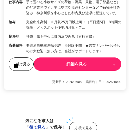
仕事内容
手で運べる小物サイズの荷物（野菜・果物、電子部品など）
の配送業務です。主に空港や流通センターなどで荷物を積み
込み、神奈川県を中心とした都内及び近県に配送していた…
給与
完全出来高制 ※月収25万円以上可！（平日週5日・8時間の
稼働）／＜スポット便平均月収＞フ…
勤務地
神奈川県を中心に都内及び近県（直行直帰）
応募資格
要普通自動車運転免許 ※経験不問 ★営業ナンバーお持ち
の方大歓迎（無い方は、当社がサポートします）
詳細を見る
後で見る
更新日： 2026/07/08 掲載終了日： 2026/10/02
1
気になる求人は
「
後で見る
」で保存！