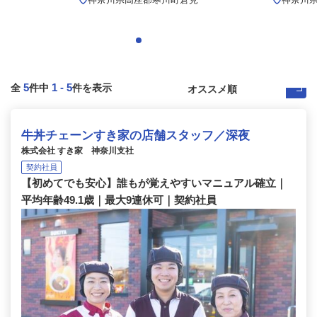
5
1
-
5
全
件中
件を表示
牛丼チェーンすき家の店舗スタッフ／深夜
株式会社 すき家 神奈川支社
契約社員
【初めてでも安心】誰もが覚えやすいマニュアル確立｜
平均年齢49.1歳｜最大9連休可｜契約社員