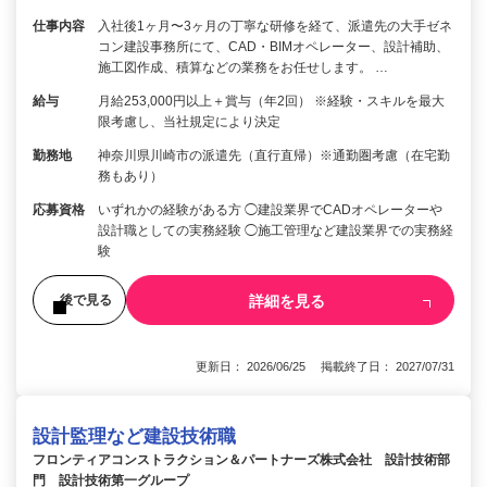
仕事内容
入社後1ヶ月〜3ヶ月の丁寧な研修を経て、派遣先の大手ゼネ
コン建設事務所にて、CAD・BIMオペレーター、設計補助、
施工図作成、積算などの業務をお任せします。 …
給与
月給253,000円以上＋賞与（年2回） ※経験・スキルを最大
限考慮し、当社規定により決定
勤務地
神奈川県川崎市の派遣先（直行直帰）※通勤圏考慮（在宅勤
務もあり）
応募資格
いずれかの経験がある方 ◯建設業界でCADオペレーターや
設計職としての実務経験 ◯施工管理など建設業界での実務経
験
詳細を見る
後で見る
更新日： 2026/06/25 掲載終了日： 2027/07/31
設計監理など建設技術職
フロンティアコンストラクション＆パートナーズ株式会社 設計技術部
門 設計技術第一グループ