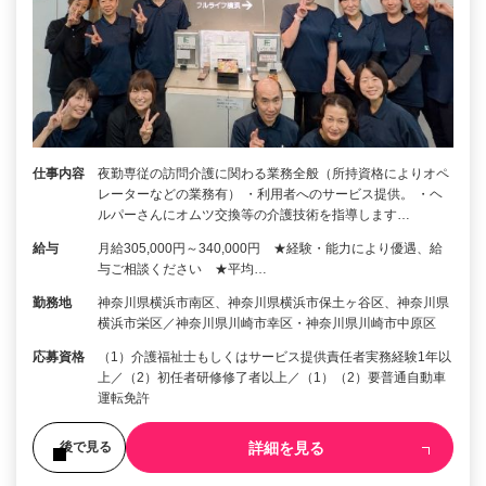
仕事内容
夜勤専従の訪問介護に関わる業務全般（所持資格によりオペ
レーターなどの業務有） ・利用者へのサービス提供。 ・ヘ
ルパーさんにオムツ交換等の介護技術を指導します…
給与
月給305,000円～340,000円 ★経験・能力により優遇、給
与ご相談ください ★平均…
勤務地
神奈川県横浜市南区、神奈川県横浜市保土ヶ谷区、神奈川県
横浜市栄区／神奈川県川崎市幸区・神奈川県川崎市中原区
応募資格
（1）介護福祉士もしくはサービス提供責任者実務経験1年以
上／（2）初任者研修修了者以上／（1）（2）要普通自動車
運転免許
詳細を見る
後で見る