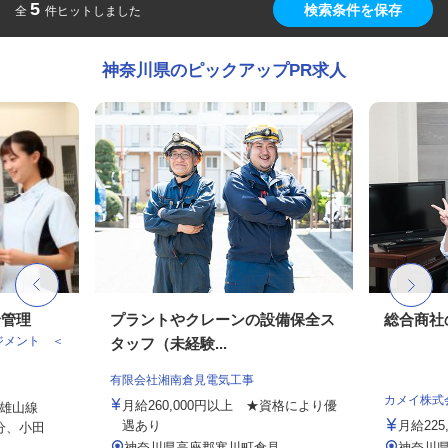
5
検索条件を保存
全
件ヒットしました
神奈川県のピックアップPR求人
給管理
プラントやクレーンの設備保全ス
総合商社
ジメント ＜
タッフ（未経験...
有限会社湘南倉見電気工事
カメイ株式
月給260,000円以上 ★資格により優
雄山線
遇あり
月給225
分、小田
神奈川県高座郡寒川町倉見
神奈川県