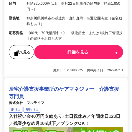
給与
月給325,600円以上 ※月22日勤務時の給与例（時給1,850
円～）
勤務地
神奈川県川崎市の派遣先（直行直帰）※通勤圏考慮（在宅勤
務もあり）
応募資格
《60代・70代活躍中！》 一級建築士、または1級施工管理技
士の資格をお持ちの方
詳細を見る
後で見る
更新日： 2026/06/25 掲載終了日： 2027/07/31
居宅介護支援事業所のケアマネジャー 介護支援
専門員
株式会社 フルライフ
正社員
契約社員
入社祝い金40万円支給あり♪土日祝休み／年間休日123日
／残業少なめ月10h以下／ブランクOK！