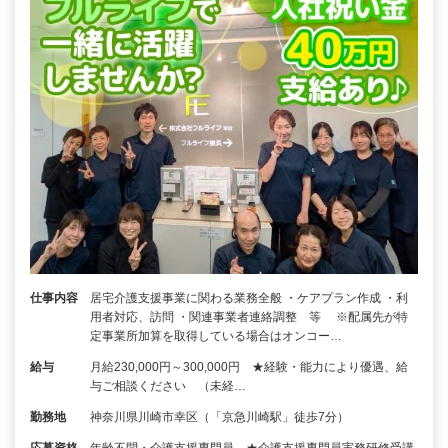
仕事内容
居宅介護支援事業に関わる業務全般 ・ケアプラン作成 ・利
用者対応、訪問 ・関連事業者連絡調整 等 ※配属先が特
定事業所加算を取得している場合はオンコー…
給与
月給230,000円～300,000円 ★経験・能力により優遇、給
与ご相談ください （未経…
勤務地
神奈川県川崎市幸区（「京急川崎駅」徒歩7分）
応募資格
年齢不問・介護支援専門員 ★介護支援専門員実務研修受講