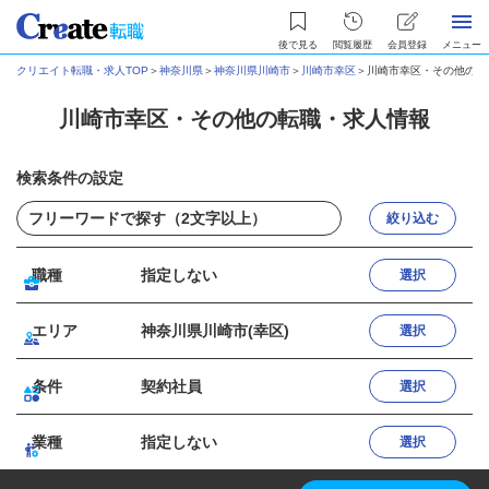
後で見る
閲覧履歴
会員登録
メニュー
クリエイト転職・求人TOP
＞
神奈川県
＞
神奈川県川崎市
＞
川崎市幸区
＞
川崎市幸区・その他の転
川崎市幸区・その他の転職・求人情報
検索条件の設定
絞り込む
職種
指定しない
選択
エリア
神奈川県川崎市(幸区)
選択
条件
契約社員
選択
業種
指定しない
選択