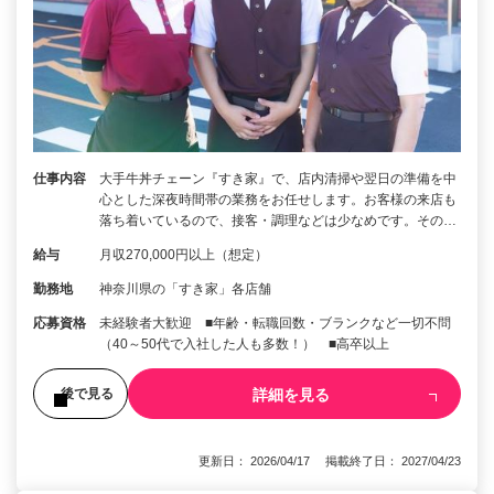
仕事内容
大手牛丼チェーン『すき家』で、店内清掃や翌日の準備を中
心とした深夜時間帯の業務をお任せします。お客様の来店も
落ち着いているので、接客・調理などは少なめです。その…
給与
月収270,000円以上（想定）
勤務地
神奈川県の「すき家」各店舗
応募資格
未経験者大歓迎 ■年齢・転職回数・ブランクなど一切不問
（40～50代で入社した人も多数！） ■高卒以上
詳細を見る
後で見る
更新日： 2026/04/17 掲載終了日： 2027/04/23