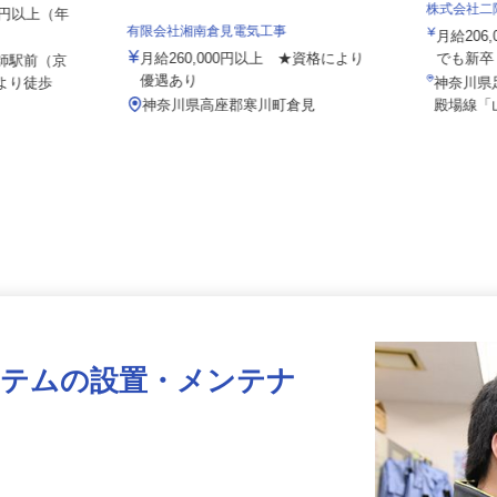
株式会社
000円以上（年
有限会社湘南倉見電気工事
月給20
月給260,000円以上 ★資格により
でも新
大師駅前（京
優遇あり
」より徒歩
神奈川
神奈川県高座郡寒川町倉見
殿場線
ステムの設置・メンテナ