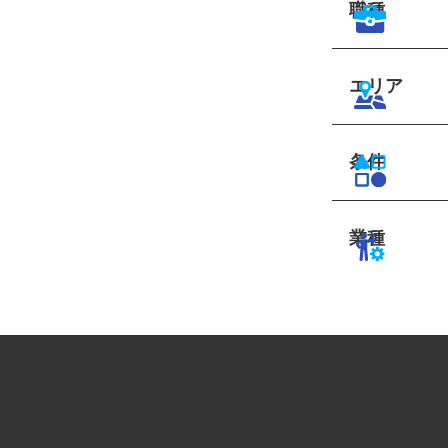
職種
エリア
条件
業種