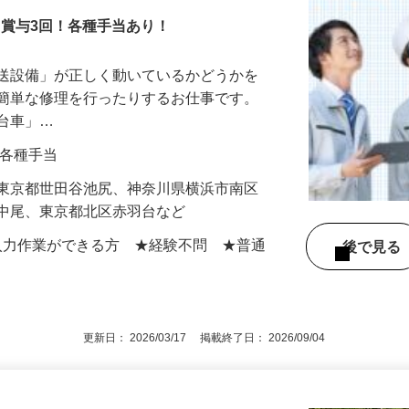
！賞与3回！各種手当あり！
搬送設備」が正しく動いているかどうかを
や簡単な修理を行ったりするお仕事です。
走台車」…
0円＋各種手当
】東京都世田谷池尻、神奈川県横浜市南区
区中尾、東京都北区赤羽台など
での入力作業ができる方 ★経験不問 ★普通
後で見
更新日： 2026/03/17 掲載終了日： 2026/09/04