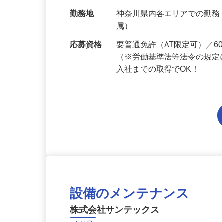
給与
月給214,800円～月給249,
当 《★…
勤務地
神奈川県内各エリアでの勤
属）
応募資格
要普通免許（AT限定可）／
（※労働基準法等法令の規定
入社までの取得でOK！
設備のメンテナンス