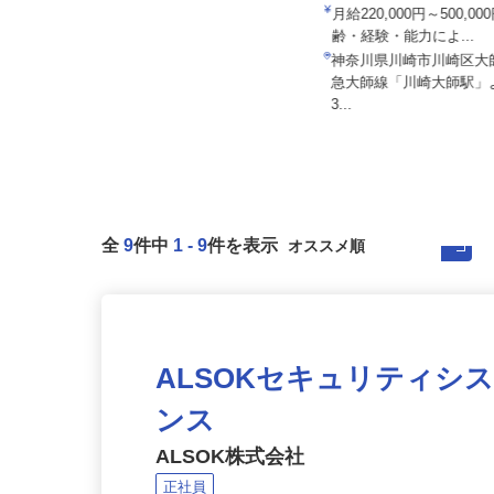
株式会社 大師鉄工所
株式会社二階堂製作所
月給220,000円～500,
月給206,000円～281,000円（あくま
齢・経験・能力によ...
でも新卒・未経験者...
神奈川県川崎市川崎区
神奈川県足柄上郡山北町山北（JR御
急大師線「川崎大師駅
殿場線「山北駅」から徒歩10分...
3...
全
9
件中
1
-
9
件を表示
ALSOKセキュリティシ
ンス
ALSOK株式会社