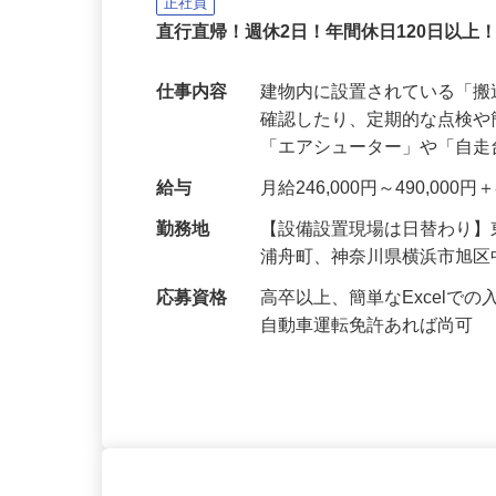
株式会社サンテックス
正社員
直行直帰！週休2日！年間休日120日以上
仕事内容
建物内に設置されている「
確認したり、定期的な点検
「エアシューター」や「自
給与
月給246,000円～490,00
勤務地
【設備設置現場は日替わり
浦舟町、神奈川県横浜市旭
応募資格
高卒以上、簡単なExcel
自動車運転免許あれば尚可