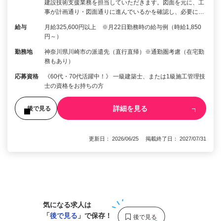
建設技術支援業務を担当していただきます。図面を元に、工
事が計画通り・図面通りに進んでいるかを確認し、必要に…
給与
月給325,600円以上 ※月22日勤務時の給与例（時給1,850
円～）
勤務地
神奈川県川崎市の派遣先（直行直帰）※通勤圏考慮（在宅勤
務もあり）
応募資格
《60代・70代活躍中！》 一級建築士、または1級施工管理技
士の資格をお持ちの方
詳細を見る
後で見る
更新日： 2026/06/25 掲載終了日： 2027/07/31
1
気になる求人は
「
後で見る
」で保存！