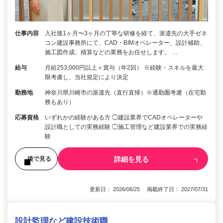
仕事内容
入社後1ヶ月〜3ヶ月の丁寧な研修を経て、派遣先の大手ゼネ
コン建設事務所にて、CAD・BIMオペレーター、設計補助、
施工図作成、積算などの業務をお任せします。 …
給与
月給253,000円以上＋賞与（年2回） ※経験・スキルを最大
限考慮し、当社規定により決定
勤務地
神奈川県川崎市の派遣先（直行直帰）※通勤圏考慮（在宅勤
務もあり）
応募資格
いずれかの経験がある方 ◯建設業界でCADオペレーターや
設計職としての実務経験 ◯施工管理など建設業界での実務経
験
詳細を見る
後で見る
更新日： 2026/06/25 掲載終了日： 2027/07/31
設計監理など建設技術職