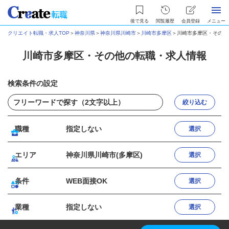
後で見る
閲覧履歴
会員登録
メニュー
クリエイト転職・求人TOP
＞
神奈川県
＞
神奈川県川崎市
＞
川崎市多摩区
＞
川崎市多摩区・その他
川崎市多摩区・その他の転職・求人情報
検索条件の設定
絞り込む
職種
指定しない
選択
エリア
神奈川県川崎市(多摩区)
選択
条件
WEB面接OK
選択
業種
指定しない
選択