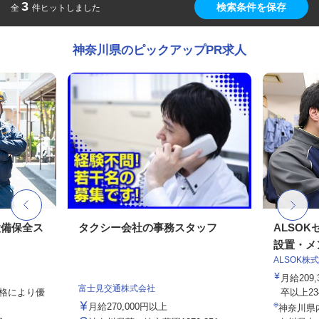
3
検索条件を保存
全
件ヒットしました
神奈川県のピックアップPR求人
設備保全ス
タクシー会社の事務スタッフ
ALSO
設置・メン
ALSOK株
月給209
富士見交通株式会社
資格により優
卒以上234,
月給270,000円以上
神奈川県