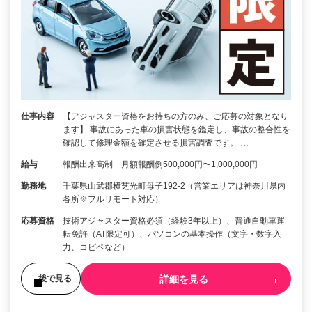
仕事内容
【アジャスター資格をお持ちの方のみ、ご応募の対象となり
ます】 事故にあった車の損害状態を鑑定し、事故の整合性を
確認して修理金額を確定させる損害調査です。 …
給与
報酬出来高制 月額報酬例500,000円〜1,000,000円
勤務地
千葉県山武郡横芝光町母子192-2（営業エリアは神奈川県内
各所※フルリモート対応）
応募資格
技術アジャスター資格必須（経験3年以上）、普通自動車運
転免許（AT限定可）、パソコンの基本操作（文字・数字入
力、コピペなど）
詳細を見る
後で見る