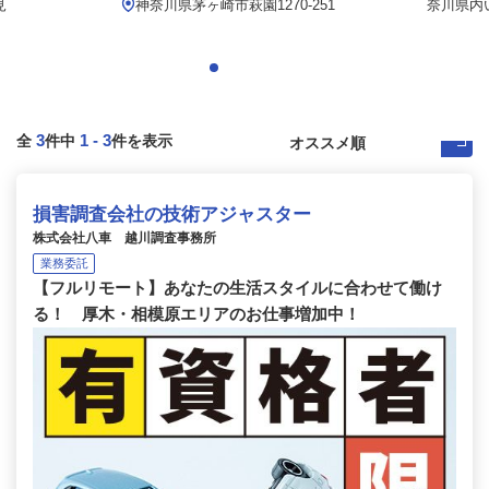
見
神奈川県茅ヶ崎市萩園1270-251
奈川県内
3
1
-
3
全
件中
件を表示
損害調査会社の技術アジャスター
株式会社八車 越川調査事務所
業務委託
【フルリモート】あなたの生活スタイルに合わせて働け
る！ 厚木・相模原エリアのお仕事増加中！