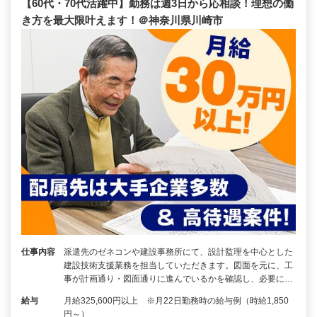
【60代・70代活躍中】勤務は週3日から応相談！理想の働
き方を最大限叶えます！＠神奈川県川崎市
仕事内容
派遣先のゼネコンや建設事務所にて、設計監理を中心とした
建設技術支援業務を担当していただきます。図面を元に、工
事が計画通り・図面通りに進んでいるかを確認し、必要に…
給与
月給325,600円以上 ※月22日勤務時の給与例（時給1,850
円～）