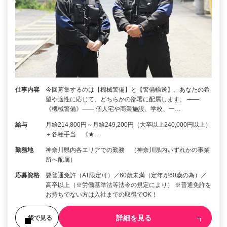
仕事内容
今回募集するのは【機械警備】と【警備輸送】。あなたの希
望や適性に応じて、どちらかの部署に配属します。 ――
《機械警備》―― 個人宅や商業施設、学校、一…
給与
月給214,800円～月給249,200円（大卒以上240,000円以上）
＋各種手当 《★…
勤務地
神奈川県内各エリアでの勤務 （神奈川県内いずれかの事業
所へ配属）
応募資格
要普通免許（AT限定可）／60歳未満（定年が60歳の為）／
高卒以上（※労働基準法等法令の規定により） ※普通免許を
お持ちでない方は入社までの取得でOK！
詳細を見る
後で見る