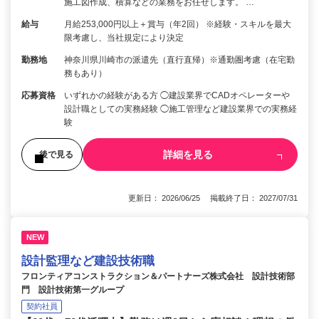
施工図作成、積算などの業務をお任せします。 …
給与
月給253,000円以上＋賞与（年2回） ※経験・スキルを最大
限考慮し、当社規定により決定
勤務地
神奈川県川崎市の派遣先（直行直帰）※通勤圏考慮（在宅勤
務もあり）
応募資格
いずれかの経験がある方 ◯建設業界でCADオペレーターや
設計職としての実務経験 ◯施工管理など建設業界での実務経
験
詳細を見る
後で見る
更新日： 2026/06/25 掲載終了日： 2027/07/31
NEW
設計監理など建設技術職
フロンティアコンストラクション＆パートナーズ株式会社 設計技術部
門 設計技術第一グループ
契約社員