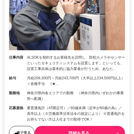
仕事内容
ALSOKを契約するお客様先を訪問し、防犯カメラやセンサー
といったセキュリティシステムを設置します。といっても、
設置工事自体は基本的に協力業者が行うため、あなた…
給与
月給209,300円～月給243,700円（大卒以上234,500円以上）
＋各種手当 《★…
勤務地
神奈川県内各エリアでの勤務 （神奈川県内いずれかの事業
所へ配属）
応募資格
要普通免許（AT限定可）／60歳未満（定年が60歳の為）／
高卒以上（※労働基準法等法令の規定により） ※普通免許を
お持ちでない方は入社までの取得でOK！
詳細を見る
後で見る