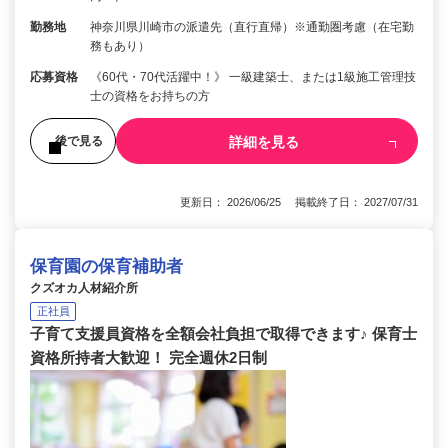
勤務地
神奈川県川崎市の派遣先（直行直帰）※通勤圏考慮（在宅勤
務もあり）
応募資格
《60代・70代活躍中！》 一級建築士、または1級施工管理技
士の資格をお持ちの方
詳細を見る
後で見る
更新日： 2026/06/25 掲載終了日： 2027/07/31
保育園の保育補助者
クズオカ人材紹介所
正社員
子育て支援員資格を全額会社負担で取得できます♪ 保育士
資格所持者大歓迎！ 完全週休2日制