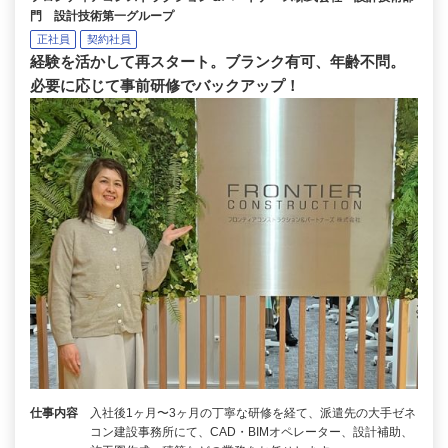
門 設計技術第一グループ
正社員
契約社員
経験を活かして再スタート。ブランク有可、年齢不問。
必要に応じて事前研修でバックアップ！
仕事内容
入社後1ヶ月〜3ヶ月の丁寧な研修を経て、派遣先の大手ゼネ
コン建設事務所にて、CAD・BIMオペレーター、設計補助、