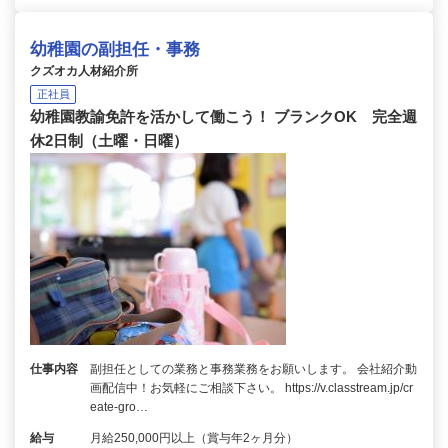
幼稚園の副担任・事務
クズオカ人材紹介所
正社員
幼稚園教諭免許を活かして働こう！ ブランクOK 完全週
休2日制（土曜・日曜）
仕事内容
副担任としての業務と事務業務をお願いします。 会社紹介動
画配信中！お気軽にご相談下さい。 https://v.classtream.jp/cr
eate-gro…
給与
月給250,000円以上（賞与年2ヶ月分）