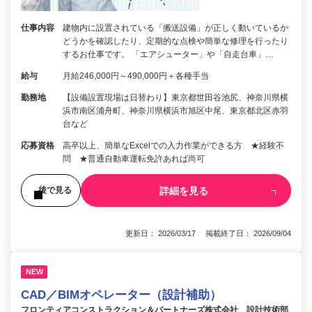
仕事内容
建物内に設置されている「搬送設備」が正しく動いているか
どうかを確認したり、定期的な点検や簡単な修理を行ったり
するお仕事です。 「エアシューター」や「自走台車」…
給与
月給246,000円～490,000円＋各種手当
勤務地
【設備設置現場は日替わり】東京都世田谷池尻、神奈川県横
浜市南区浦舟町、神奈川県横浜市旭区中尾、東京都北区赤羽
台など
応募資格
高卒以上、簡単なExcelでの入力作業ができる方 ★経験不
問 ★普通自動車運転免許あれば尚可
詳細を見る
後で見る
更新日： 2026/03/17 掲載終了日： 2026/09/04
NEW
CAD／BIMオペレーター（設計補助）
フロンティアコンストラクション＆パートナーズ株式会社 設計技術部