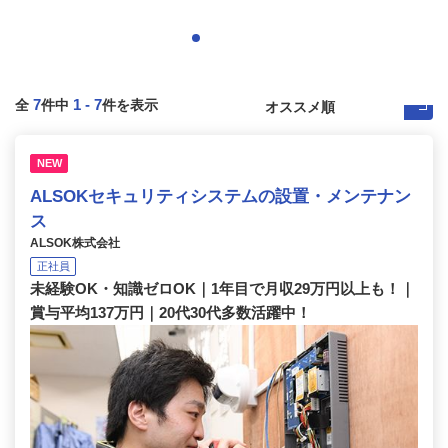
7
1
-
7
全
件中
件を表示
NEW
ALSOKセキュリティシステムの設置・メンテナン
ス
ALSOK株式会社
正社員
未経験OK・知識ゼロOK｜1年目で月収29万円以上も！｜
賞与平均137万円｜20代30代多数活躍中！