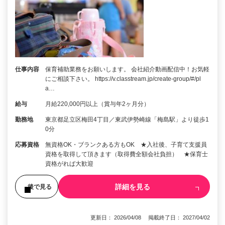
仕事内容
保育補助業務をお願いします。 会社紹介動画配信中！お気軽
にご相談下さい。 https://v.classtream.jp/create-group/#/pl
a…
給与
月給220,000円以上（賞与年2ヶ月分）
勤務地
東京都足立区梅田4丁目／東武伊勢崎線「梅島駅」より徒歩1
0分
応募資格
無資格OK・ブランクある方もOK ★入社後、子育て支援員
資格を取得して頂きます（取得費全額会社負担） ★保育士
資格がれば大歓迎
詳細を見る
後で見る
更新日： 2026/04/08 掲載終了日： 2027/04/02