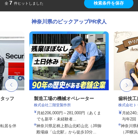
7
検索条件を保存
全
件ヒットしました
神奈川県のピックアップPR求人
スタッフ
製造工場の機械オペレーター
歯科技工
株式会社二階堂製作所
株式会社ト
月給206,000円～281,000円（あくま
月給240
でも新卒・未経験者...
与年2回
※転居を伴
神奈川県足柄上郡山北町山北（JR御
神奈川県横
殿場線「山北駅」から徒歩10分...
（JR横浜