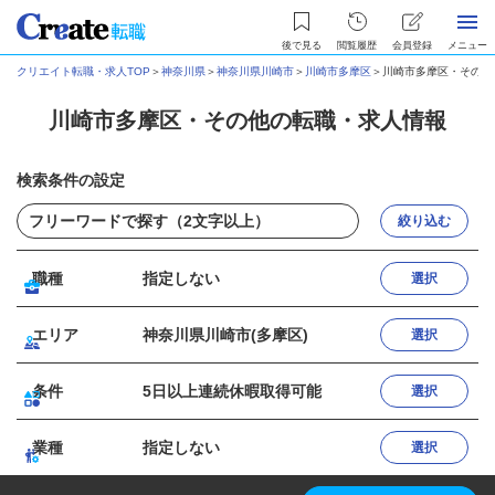
後で見る
閲覧履歴
会員登録
メニュー
クリエイト転職・求人TOP
＞
神奈川県
＞
神奈川県川崎市
＞
川崎市多摩区
＞
川崎市多摩区・その他
川崎市多摩区・その他の転職・求人情報
検索条件の設定
絞り込む
職種
指定しない
選択
エリア
神奈川県川崎市(多摩区)
選択
条件
5日以上連続休暇取得可能
選択
業種
指定しない
選択