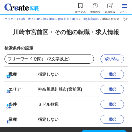
後で見る
閲覧履歴
会員登録
メニュー
クリエイト転職・求人TOP
＞
神奈川県
＞
神奈川県川崎市
＞
川崎市宮前区
＞
川崎市宮前区・その他
川崎市宮前区・その他の転職・求人情報
検索条件の設定
絞り込む
職種
指定しない
選択
エリア
神奈川県川崎市(宮前区)
選択
条件
ミドル歓迎
選択
業種
指定しない
選択