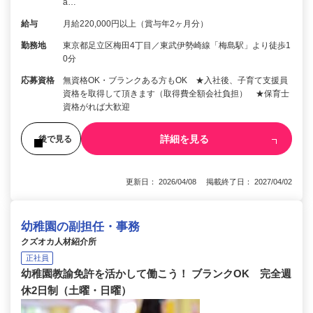
a…
給与
月給220,000円以上（賞与年2ヶ月分）
勤務地
東京都足立区梅田4丁目／東武伊勢崎線「梅島駅」より徒歩1
0分
応募資格
無資格OK・ブランクある方もOK ★入社後、子育て支援員
資格を取得して頂きます（取得費全額会社負担） ★保育士
資格がれば大歓迎
詳細を見る
後で見る
更新日： 2026/04/08 掲載終了日： 2027/04/02
幼稚園の副担任・事務
クズオカ人材紹介所
正社員
幼稚園教諭免許を活かして働こう！ ブランクOK 完全週
休2日制（土曜・日曜）