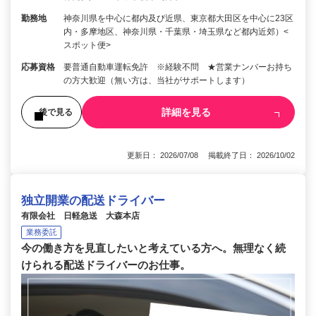
勤務地
神奈川県を中心に都内及び近県、東京都大田区を中心に23区
内・多摩地区、神奈川県・千葉県・埼玉県など都内近郊）<
スポット便>
応募資格
要普通自動車運転免許 ※経験不問 ★営業ナンバーお持ち
の方大歓迎（無い方は、当社がサポートします）
詳細を見る
後で見る
更新日： 2026/07/08 掲載終了日： 2026/10/02
独立開業の配送ドライバー
有限会社 日軽急送 大森本店
業務委託
今の働き方を見直したいと考えている方へ。無理なく続
けられる配送ドライバーのお仕事。