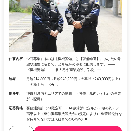
仕事内容
今回募集するのは【機械警備】と【警備輸送】。あなたの希
望や適性に応じて、どちらかの部署に配属します。 ――
《機械警備》―― 個人宅や商業施設、学校、一…
給与
月給214,800円～月給249,200円（大卒以上240,000円以上）
＋各種手当 《★…
勤務地
神奈川県内各エリアでの勤務 （神奈川県内いずれかの事業
所へ配属）
応募資格
要普通免許（AT限定可）／60歳未満（定年が60歳の為）／
高卒以上（※労働基準法等法令の規定により） ※普通免許を
お持ちでない方は入社までの取得でOK！