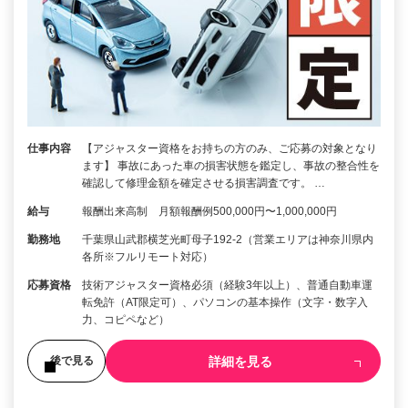
仕事内容
【アジャスター資格をお持ちの方のみ、ご応募の対象となり
ます】 事故にあった車の損害状態を鑑定し、事故の整合性を
確認して修理金額を確定させる損害調査です。 …
給与
報酬出来高制 月額報酬例500,000円〜1,000,000円
勤務地
千葉県山武郡横芝光町母子192-2（営業エリアは神奈川県内
各所※フルリモート対応）
応募資格
技術アジャスター資格必須（経験3年以上）、普通自動車運
転免許（AT限定可）、パソコンの基本操作（文字・数字入
力、コピペなど）
詳細を見る
後で見る