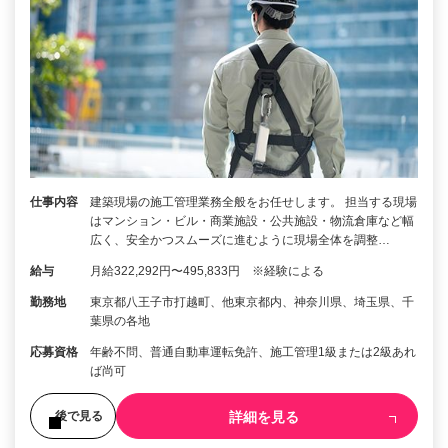
仕事内容
建築現場の施工管理業務全般をお任せします。 担当する現場
はマンション・ビル・商業施設・公共施設・物流倉庫など幅
広く、安全かつスムーズに進むように現場全体を調整…
給与
月給322,292円〜495,833円 ※経験による
勤務地
東京都八王子市打越町、他東京都内、神奈川県、埼玉県、千
葉県の各地
応募資格
年齢不問、普通自動車運転免許、施工管理1級または2級あれ
ば尚可
詳細を見る
後で見る