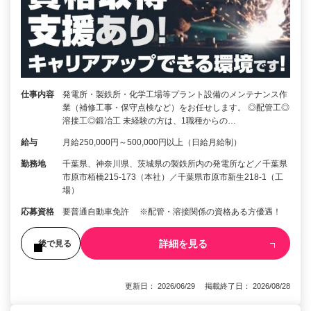
仕事内容
発電所・製鉄所・化学工場等プラント設備のメンテナンス作
業（補修工事・保守点検など）をお任せします。 ◎配管工◎
溶接工◎鍛冶工 未経験の方は、1職種からの…
給与
月給250,000円～500,000円以上（日給月給制）
勤務地
千葉県、神奈川県、茨城県の製鉄所内の発電所など／千葉県
市原市栢橋215-173（本社）／千葉県市原市新生218-1（工
場）
応募資格
要普通自動車免許 ※配管・溶接関係の資格ある方優遇！
詳細を見る
後で見る
更新日： 2026/06/29 掲載終了日： 2026/08/28