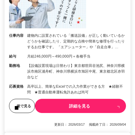
仕事内容
建物内に設置されている「搬送設備」が正しく動いているか
どうかを確認したり、定期的な点検や簡単な修理を行ったり
するお仕事です。 「エアシューター」や「自走台車」…
給与
月給246,000円～490,000円＋各種手当
勤務地
【設備設置現場は日替わり】東京都世田谷池尻、神奈川県横
浜市南区浦舟町、神奈川県横浜市旭区中尾、東京都北区赤羽
台など
応募資格
高卒以上、簡単なExcelでの入力作業ができる方 ★経験不
問 ★普通自動車運転免許あれば尚可
詳細を見る
後で見る
更新日： 2026/03/17 掲載終了日： 2026/09/04