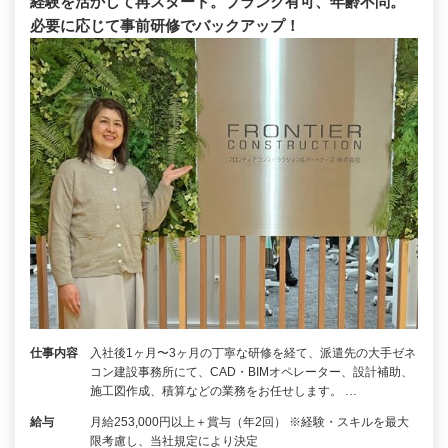
経験を活かして再スタート。ブランク有可、年齢不問。
必要に応じて事前研修でバックアップ！
仕事内容
入社後1ヶ月〜3ヶ月の丁寧な研修を経て、派遣先の大手ゼネ
コン建設事務所にて、CAD・BIMオペレーター、設計補助、
施工図作成、積算などの業務をお任せします。 …
給与
月給253,000円以上＋賞与（年2回） ※経験・スキルを最大
限考慮し、当社規定により決定