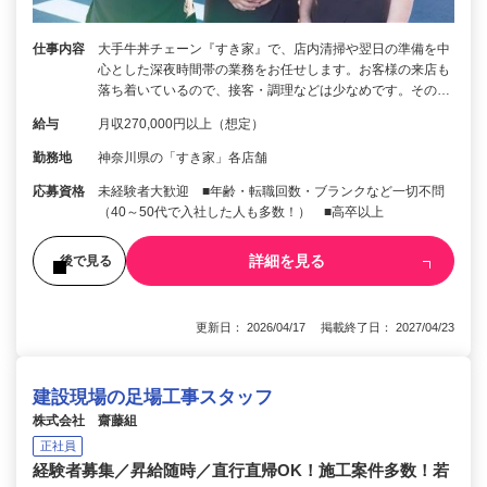
仕事内容
大手牛丼チェーン『すき家』で、店内清掃や翌日の準備を中
心とした深夜時間帯の業務をお任せします。お客様の来店も
落ち着いているので、接客・調理などは少なめです。その…
給与
月収270,000円以上（想定）
勤務地
神奈川県の「すき家」各店舗
応募資格
未経験者大歓迎 ■年齢・転職回数・ブランクなど一切不問
（40～50代で入社した人も多数！） ■高卒以上
詳細を見る
後で見る
更新日： 2026/04/17 掲載終了日： 2027/04/23
建設現場の足場工事スタッフ
株式会社 齋藤組
正社員
経験者募集／昇給随時／直行直帰OK！施工案件多数！若