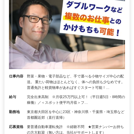
仕事内容
野菜・果物・電子部品など、手で運べる小物サイズ中心の配
送。 重たい荷物はほとんどなく、体への負担も少なめです。
普通免許と軽貨物車があればすぐスタート可能！…
給与
完全出来高制 ※月収25万円以上可！（平日週5日・8時間の
稼働）／＜スポット便平均月収＞フ…
勤務地
東京都大田区を中心に23区・神奈川県・千葉県・埼玉県など
首都圏近郊（直行直帰）
応募資格
要普通自動車運転免許 ※経験不問 ★営業ナンバーお持ち
の方大歓迎（無い方は、当社がサポートします）