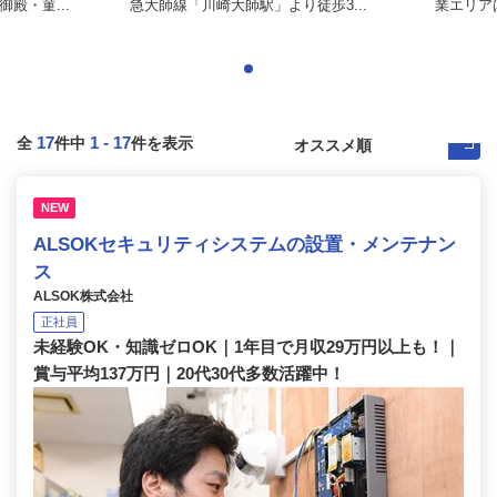
殿・菫...
急大師線「川崎大師駅」より徒歩3...
業エリア
17
1
-
17
全
件中
件を表示
NEW
ALSOKセキュリティシステムの設置・メンテナン
ス
ALSOK株式会社
正社員
未経験OK・知識ゼロOK｜1年目で月収29万円以上も！｜
賞与平均137万円｜20代30代多数活躍中！