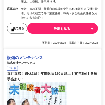
玉県、山梨県、静岡県 各地
応募資格
年齢・資格不問、普通自動車運転免許あれば尚可 ※玉掛技能
者、足場の組立て等作業主任者、職長・安全衛生責任者をお
持ちの方大歓迎！
詳細を見る
後で見る
更新日： 2026/06/15 掲載終了日： 2027/06/25
設備のメンテナンス
株式会社サンテックス
正社員
直行直帰！週休2日！年間休日120日以上！賞与3回！各種
手当あり！