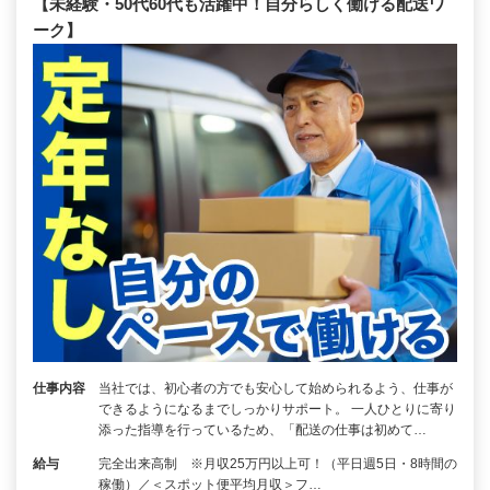
【未経験・50代60代も活躍中！自分らしく働ける配送ワ
ーク】
仕事内容
当社では、初心者の方でも安心して始められるよう、仕事が
できるようになるまでしっかりサポート。 一人ひとりに寄り
添った指導を行っているため、「配送の仕事は初めて…
給与
完全出来高制 ※月収25万円以上可！（平日週5日・8時間の
稼働）／＜スポット便平均月収＞フ…