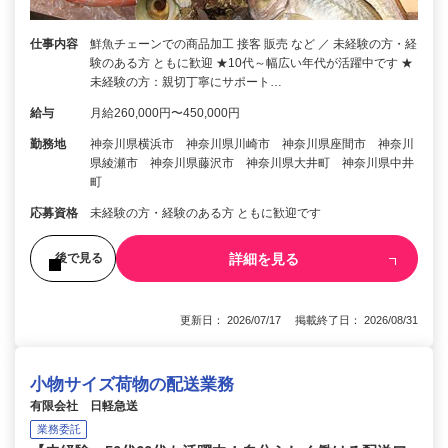
仕事内容
鮮魚チェーンでの商品加工 接客 販売 など ／ 未経験の方・経
験のある方 ともに歓迎 ★10代～幅広い年代が活躍中です ★
未経験の方：親切丁寧にサポート…
給与
月給260,000円〜450,000円
勤務地
神奈川県横浜市 神奈川県川崎市 神奈川県座間市 神奈川
県綾瀬市 神奈川県藤沢市 神奈川県大井町 神奈川県中井
町
応募資格
未経験の方・経験のある方 ともに歓迎です
詳細を見る
後で見る
更新日： 2026/07/17 掲載終了日： 2026/08/31
小物サイズ荷物の配送業務
有限会社 日軽急送
業務委託