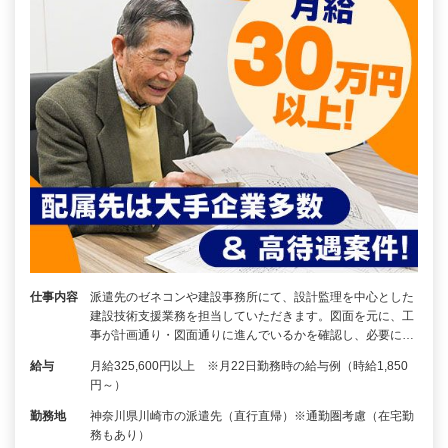
仕事内容
派遣先のゼネコンや建設事務所にて、設計監理を中心とした
建設技術支援業務を担当していただきます。図面を元に、工
事が計画通り・図面通りに進んでいるかを確認し、必要に…
給与
月給325,600円以上 ※月22日勤務時の給与例（時給1,850
円～）
勤務地
神奈川県川崎市の派遣先（直行直帰）※通勤圏考慮（在宅勤
務もあり）