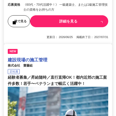
応募資格
《60代・70代活躍中！》 一級建築士、または1級施工管理技
士の資格をお持ちの方
詳細を見る
後で見る
更新日： 2026/06/25 掲載終了日： 2027/07/31
NEW
建設現場の施工管理
株式会社 齋藤組
正社員
経験者募集／昇給随時／直行直帰OK！都内近郊の施工案
件多数！若手〜ベテランまで幅広く活躍中！