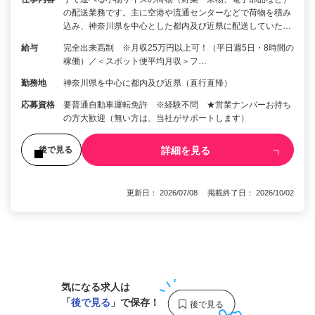
の配送業務です。主に空港や流通センターなどで荷物を積み
込み、神奈川県を中心とした都内及び近県に配送していた…
給与
完全出来高制 ※月収25万円以上可！（平日週5日・8時間の
稼働）／＜スポット便平均月収＞フ…
勤務地
神奈川県を中心に都内及び近県（直行直帰）
応募資格
要普通自動車運転免許 ※経験不問 ★営業ナンバーお持ち
の方大歓迎（無い方は、当社がサポートします）
詳細を見る
後で見る
更新日： 2026/07/08 掲載終了日： 2026/10/02
1
気になる求人は
「
後で見る
」で保存！