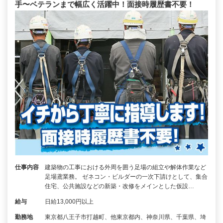
手〜ベテランまで幅広く活躍中！面接時履歴書不要！
仕事内容
建築物の工事における外周を囲う足場の組立や解体作業など
足場鳶業務。 ゼネコン・ビルダーの一次下請けとして、集合
住宅、公共施設などの新築・改修をメインとした仮設…
給与
日給13,000円以上
勤務地
東京都八王子市打越町、他東京都内、神奈川県、千葉県、埼