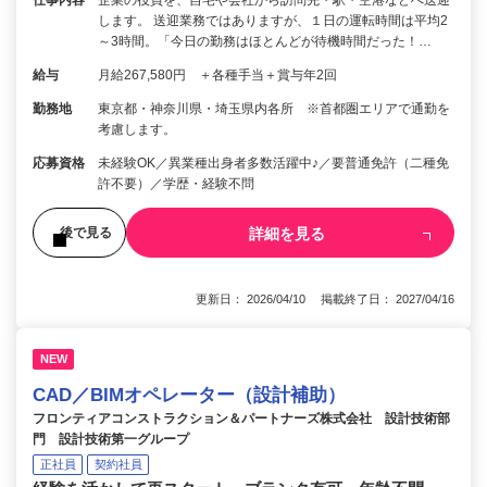
します。 送迎業務ではありますが、１日の運転時間は平均2
～3時間。「今日の勤務はほとんどが待機時間だった！…
給与
月給267,580円 ＋各種手当＋賞与年2回
勤務地
東京都・神奈川県・埼玉県内各所 ※首都圏エリアで通勤を
考慮します。
応募資格
未経験OK／異業種出身者多数活躍中♪／要普通免許（二種免
許不要）／学歴・経験不問
詳細を見る
後で見る
更新日： 2026/04/10 掲載終了日： 2027/04/16
NEW
CAD／BIMオペレーター（設計補助）
フロンティアコンストラクション＆パートナーズ株式会社 設計技術部
門 設計技術第一グループ
正社員
契約社員