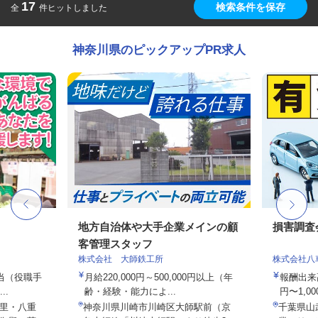
17
検索条件を保存
全
件ヒットしました
神奈川県のピックアップPR求人
フ
地方自治体や大手企業メインの顧
損害調査
客管理スタッフ
株式会社 大師鉄工所
株式会社八
手当（役職手
月給220,000円～500,000円以上（年
報酬出来高
..
齢・経験・能力によ...
円〜1,00
里・八重
神奈川県川崎市川崎区大師駅前（京
千葉県山