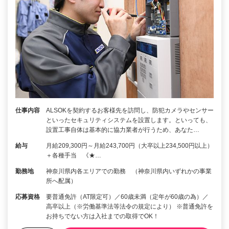
仕事内容
ALSOKを契約するお客様先を訪問し、防犯カメラやセンサー
といったセキュリティシステムを設置します。といっても、
設置工事自体は基本的に協力業者が行うため、あなた…
給与
月給209,300円～月給243,700円（大卒以上234,500円以上）
＋各種手当 《★…
勤務地
神奈川県内各エリアでの勤務 （神奈川県内いずれかの事業
所へ配属）
応募資格
要普通免許（AT限定可）／60歳未満（定年が60歳の為）／
高卒以上（※労働基準法等法令の規定により） ※普通免許を
お持ちでない方は入社までの取得でOK！