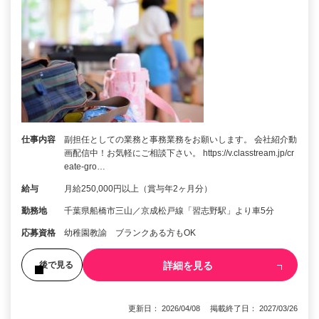
仕事内容
副担任としての業務と事務業務をお願いします。 会社紹介動
画配信中！お気軽にご相談下さい。 https://v.classtream.jp/cr
eate-gro…
給与
月給250,000円以上（賞与年2ヶ月分）
勤務地
千葉県船橋市三山／京成松戸線「習志野駅」より車5分
応募資格
幼稚園教諭 ブランクある方もOK
詳細を見る
後で見る
更新日： 2026/04/08 掲載終了日： 2027/03/26