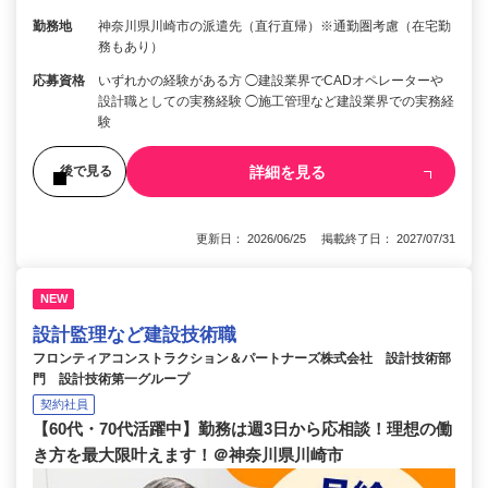
勤務地
神奈川県川崎市の派遣先（直行直帰）※通勤圏考慮（在宅勤
務もあり）
応募資格
いずれかの経験がある方 ◯建設業界でCADオペレーターや
設計職としての実務経験 ◯施工管理など建設業界での実務経
験
詳細を見る
後で見る
更新日： 2026/06/25 掲載終了日： 2027/07/31
NEW
設計監理など建設技術職
フロンティアコンストラクション＆パートナーズ株式会社 設計技術部
門 設計技術第一グループ
契約社員
【60代・70代活躍中】勤務は週3日から応相談！理想の働
き方を最大限叶えます！＠神奈川県川崎市