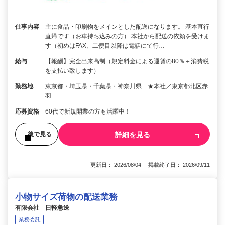
仕事内容
主に食品・印刷物をメインとした配送になります。 基本直行
直帰です（お車持ち込みの方） 本社から配送の依頼を受けま
す（初めはFAX、二便目以降は電話にて行…
給与
【報酬】完全出来高制（規定料金による運賃の80％＋消費税
を支払い致します）
勤務地
東京都・埼玉県・千葉県・神奈川県 ★本社／東京都北区赤
羽
応募資格
60代で新規開業の方も活躍中！
詳細を見る
後で見る
更新日： 2026/08/04 掲載終了日： 2026/09/11
小物サイズ荷物の配送業務
有限会社 日軽急送
業務委託