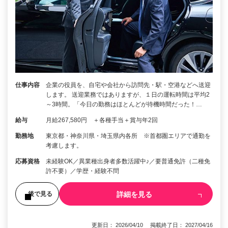
仕事内容
企業の役員を、自宅や会社から訪問先・駅・空港などへ送迎
します。 送迎業務ではありますが、１日の運転時間は平均2
～3時間。「今日の勤務はほとんどが待機時間だった！…
給与
月給267,580円 ＋各種手当＋賞与年2回
勤務地
東京都・神奈川県・埼玉県内各所 ※首都圏エリアで通勤を
考慮します。
応募資格
未経験OK／異業種出身者多数活躍中♪／要普通免許（二種免
許不要）／学歴・経験不問
詳細を見る
後で見る
更新日： 2026/04/10 掲載終了日： 2027/04/16