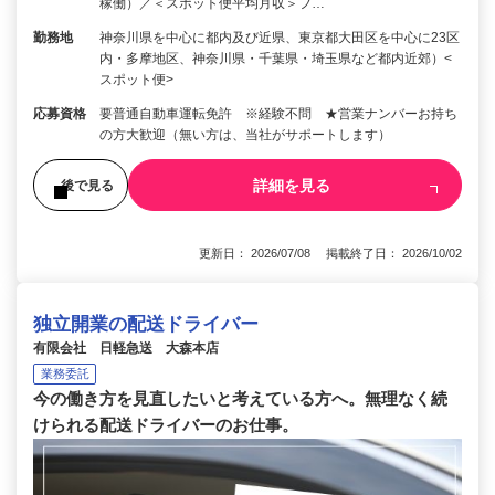
稼働）／＜スポット便平均月収＞フ…
勤務地
神奈川県を中心に都内及び近県、東京都大田区を中心に23区
内・多摩地区、神奈川県・千葉県・埼玉県など都内近郊）<
スポット便>
応募資格
要普通自動車運転免許 ※経験不問 ★営業ナンバーお持ち
の方大歓迎（無い方は、当社がサポートします）
詳細を見る
後で見る
更新日： 2026/07/08 掲載終了日： 2026/10/02
独立開業の配送ドライバー
有限会社 日軽急送 大森本店
業務委託
今の働き方を見直したいと考えている方へ。無理なく続
けられる配送ドライバーのお仕事。