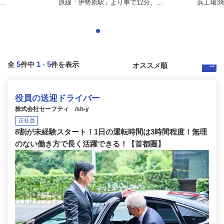
..
原線「伊勢原駅」より車で12分、...
浜工場3
5
1
-
5
全
件中
件を表示
役員の送迎ドライバー
株式会社セーフティ /sh-y
正社員
8割が未経験スタート！1日の運転時間は3時間程度！無理
のない働き方で長く活躍できる！【首都圏】