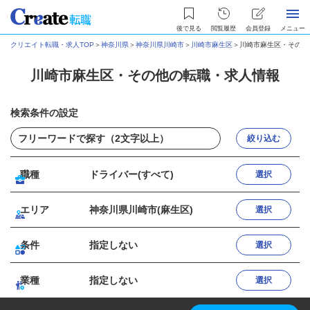
後で見る
閲覧履歴
会員登録
メニュー
クリエイト転職・求人TOP
＞
神奈川県
＞
神奈川県川崎市
＞
川崎市麻生区
＞
川崎市麻生区・その他
川崎市麻生区・その他の転職・求人情報
検索条件の設定
絞り込む
職種
ドライバー(すべて)
選択
エリア
神奈川県川崎市(麻生区)
選択
条件
指定しない
選択
業種
指定しない
選択