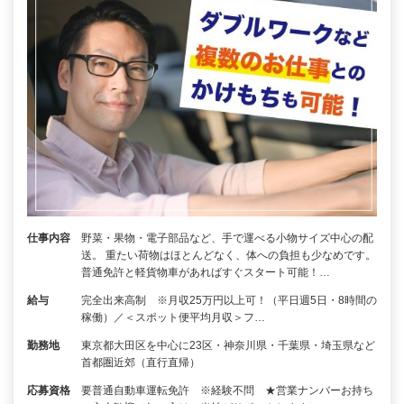
仕事内容
野菜・果物・電子部品など、手で運べる小物サイズ中心の配
送。 重たい荷物はほとんどなく、体への負担も少なめです。
普通免許と軽貨物車があればすぐスタート可能！…
給与
完全出来高制 ※月収25万円以上可！（平日週5日・8時間の
稼働）／＜スポット便平均月収＞フ…
勤務地
東京都大田区を中心に23区・神奈川県・千葉県・埼玉県など
首都圏近郊（直行直帰）
応募資格
要普通自動車運転免許 ※経験不問 ★営業ナンバーお持ち