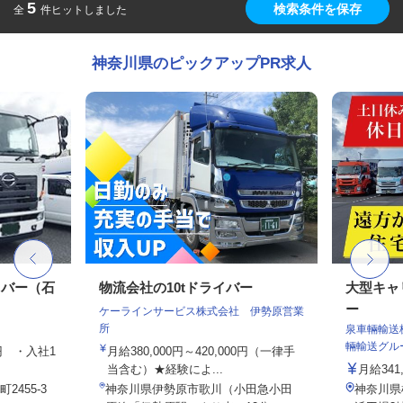
5
検索条件を保存
全
件ヒットしました
神奈川県のピックアップPR求人
イバー（⽯
物流会社の10tドライバー
大型キャ
ー
ケーラインサービス株式会社 伊勢原営業
所
泉車輛輸送
輛輸送グル
0円 ・⼊社1
月給380,000円～420,000円（一律手
当含む）★経験によ...
月給341,
455-3
神奈川県伊勢原市歌川（小田急小田
神奈川県