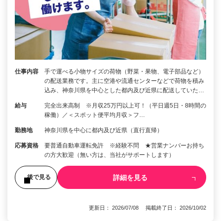
仕事内容
手で運べる小物サイズの荷物（野菜・果物、電子部品など）
の配送業務です。主に空港や流通センターなどで荷物を積み
込み、神奈川県を中心とした都内及び近県に配送していた…
給与
完全出来高制 ※月収25万円以上可！（平日週5日・8時間の
稼働）／＜スポット便平均月収＞フ…
勤務地
神奈川県を中心に都内及び近県（直行直帰）
応募資格
要普通自動車運転免許 ※経験不問 ★営業ナンバーお持ち
の方大歓迎（無い方は、当社がサポートします）
詳細を見る
後で見る
更新日： 2026/07/08 掲載終了日： 2026/10/02