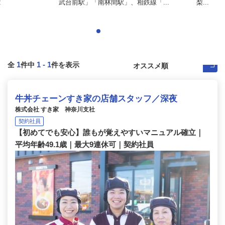
2
武台前駅」「南林間駅」、相鉄線「...
梨...
1
1
-
1
全
件中
件を表示
牛丼チェーンすき家の店舗スタッフ／深夜
株式会社 すき家 神奈川支社
契約社員
【初めてでも安心】誰もが覚えやすいマニュアル確立｜
平均年齢49.1歳｜最大9連休可｜契約社員