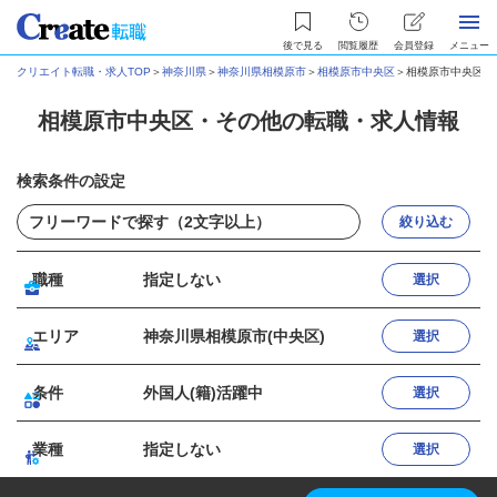
後で見る
閲覧履歴
会員登録
メニュー
クリエイト転職・求人TOP
＞
神奈川県
＞
神奈川県相模原市
＞
相模原市中央区
＞
相模原市中央区・
相模原市中央区・その他の転職・求人情報
検索条件の設定
絞り込む
職種
指定しない
選択
エリア
神奈川県相模原市(中央区)
選択
条件
外国人(籍)活躍中
選択
業種
指定しない
選択