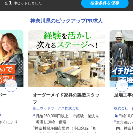
1
検索条件を保存
全
件ヒットしました
神奈川県のピックアップPR求人
バー
オーダーメイド家具の製造スタッ
足場工事
フ
富士ウッドワークス株式会社
株式会社 
所
月給250,000円以上 ※経験・能力を
日給10,
働き方により
考慮し加給・優遇
東京都八
神奈川県座間市栗原（小田急線「相
内、神奈