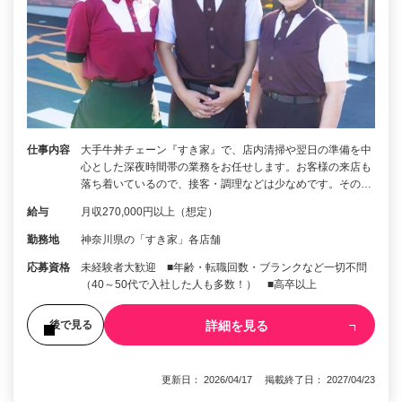
仕事内容
大手牛丼チェーン『すき家』で、店内清掃や翌日の準備を中
心とした深夜時間帯の業務をお任せします。お客様の来店も
落ち着いているので、接客・調理などは少なめです。その…
給与
月収270,000円以上（想定）
勤務地
神奈川県の「すき家」各店舗
応募資格
未経験者大歓迎 ■年齢・転職回数・ブランクなど一切不問
（40～50代で入社した人も多数！） ■高卒以上
詳細を見る
後で見る
更新日： 2026/04/17 掲載終了日： 2027/04/23