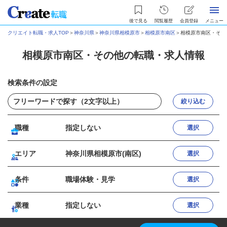
後で見る
閲覧履歴
会員登録
メニュー
クリエイト転職・求人TOP
＞
神奈川県
＞
神奈川県相模原市
＞
相模原市南区
＞
相模原市南区・その
相模原市南区・その他の転職・求人情報
検索条件の設定
絞り込む
職種
指定しない
選択
エリア
神奈川県相模原市(南区)
選択
条件
職場体験・見学
選択
業種
指定しない
選択