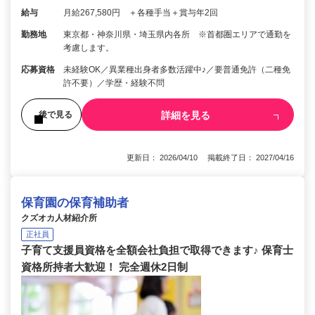
給与
月給267,580円 ＋各種手当＋賞与年2回
勤務地
東京都・神奈川県・埼玉県内各所 ※首都圏エリアで通勤を
考慮します。
応募資格
未経験OK／異業種出身者多数活躍中♪／要普通免許（二種免
許不要）／学歴・経験不問
詳細を見る
後で見る
更新日： 2026/04/10 掲載終了日： 2027/04/16
保育園の保育補助者
クズオカ人材紹介所
正社員
子育て支援員資格を全額会社負担で取得できます♪ 保育士
資格所持者大歓迎！ 完全週休2日制