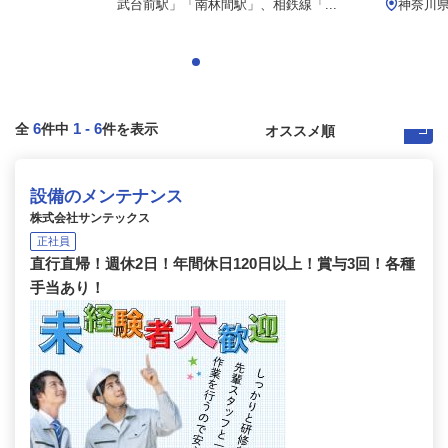
.
武台前駅」「南林間駅」、相鉄線「...
神奈川
6
1
-
6
全
件中
件を表示
設備のメンテナンス
株式会社サンテックス
正社員
直行直帰！週休2日！年間休日120日以上！賞与3回！各種
手当あり！