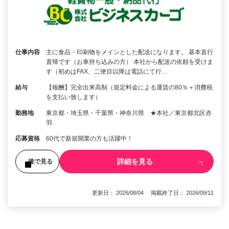
仕事内容
主に食品・印刷物をメインとした配送になります。 基本直行
直帰です（お車持ち込みの方） 本社から配送の依頼を受けま
す（初めはFAX、二便目以降は電話にて行…
給与
【報酬】完全出来高制（規定料金による運賃の80％＋消費税
を支払い致します）
勤務地
東京都・埼玉県・千葉県・神奈川県 ★本社／東京都北区赤
羽
応募資格
60代で新規開業の方も活躍中！
詳細を見る
後で見る
更新日： 2026/08/04 掲載終了日： 2026/09/11