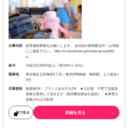
仕事内容
保育補助業務をお願いします。 会社紹介動画配信中！お気軽
にご相談下さい。 https://v.classtream.jp/create-group/#/pl
a…
給与
月給220,000円以上（賞与年2ヶ月分）
勤務地
東京都足立区梅田4丁目／東武伊勢崎線「梅島駅」より徒歩1
0分
応募資格
無資格OK・ブランクある方もOK ★入社後、子育て支援員
資格を取得して頂きます（取得費全額会社負担） ★保育士
資格がれば大歓迎
詳細を見る
後で見る