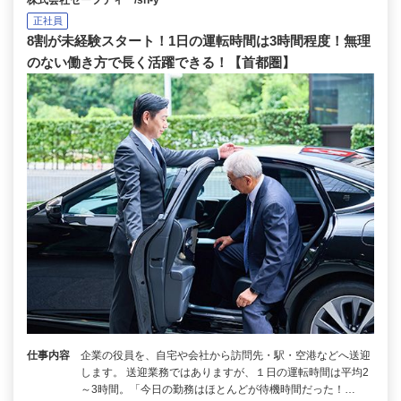
株式会社セーフティ /sh-y
正社員
8割が未経験スタート！1日の運転時間は3時間程度！無理
のない働き方で長く活躍できる！【首都圏】
仕事内容
企業の役員を、自宅や会社から訪問先・駅・空港などへ送迎
します。 送迎業務ではありますが、１日の運転時間は平均2
～3時間。「今日の勤務はほとんどが待機時間だった！…