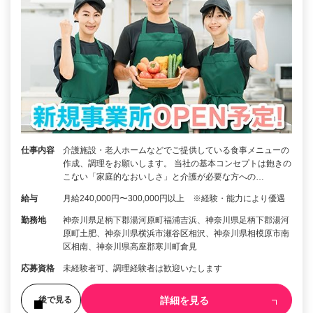
仕事内容
介護施設・老人ホームなどでご提供している食事メニューの
作成、調理をお願いします。 当社の基本コンセプトは飽きの
こない「家庭的なおいしさ」と介護が必要な方への…
給与
月給240,000円〜300,000円以上 ※経験・能力により優遇
勤務地
神奈川県足柄下郡湯河原町福浦吉浜、神奈川県足柄下郡湯河
原町土肥、神奈川県横浜市瀬谷区相沢、神奈川県相模原市南
区相南、神奈川県高座郡寒川町倉見
応募資格
未経験者可、調理経験者は歓迎いたします
詳細を見る
後で見る