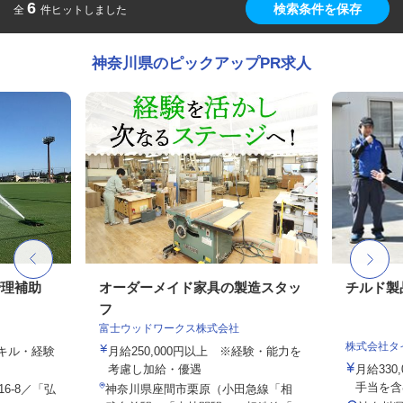
6
検索条件を保存
全
件ヒットしました
神奈川県のピックアップPR求人
管理補助
オーダーメイド家具の製造スタッ
チルド製
フ
富士ウッドワークス株式会社
株式会社タ
スキル・経験
月給250,000円以上 ※経験・能力を
考慮し加給・優遇
月給330
手当を含
6-8／「弘
神奈川県座間市栗原（小田急線「相