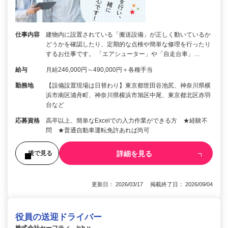
仕事内容
建物内に設置されている「搬送設備」が正しく動いているか
どうかを確認したり、定期的な点検や簡単な修理を行ったり
するお仕事です。 「エアシューター」や「自走台車」…
給与
月給246,000円～490,000円＋各種手当
勤務地
【設備設置現場は日替わり】東京都世田谷池尻、神奈川県横
浜市南区浦舟町、神奈川県横浜市旭区中尾、東京都北区赤羽
台など
応募資格
高卒以上、簡単なExcelでの入力作業ができる方 ★経験不
問 ★普通自動車運転免許あれば尚可
詳細を見る
後で見る
更新日： 2026/03/17 掲載終了日： 2026/09/04
役員の送迎ドライバー