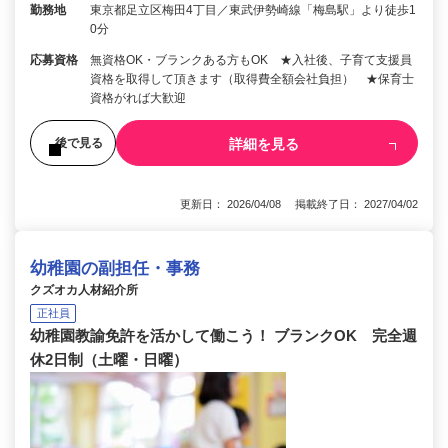
勤務地
東京都足立区梅田4丁目／東武伊勢崎線「梅島駅」より徒歩1
0分
応募資格
無資格OK・ブランクある方もOK ★入社後、子育て支援員
資格を取得して頂きます（取得費全額会社負担） ★保育士
資格がれば大歓迎
詳細を見る
後で見る
更新日： 2026/04/08 掲載終了日： 2027/04/02
幼稚園の副担任・事務
クズオカ人材紹介所
正社員
幼稚園教諭免許を活かして働こう！ ブランクOK 完全週
休2日制（土曜・日曜）