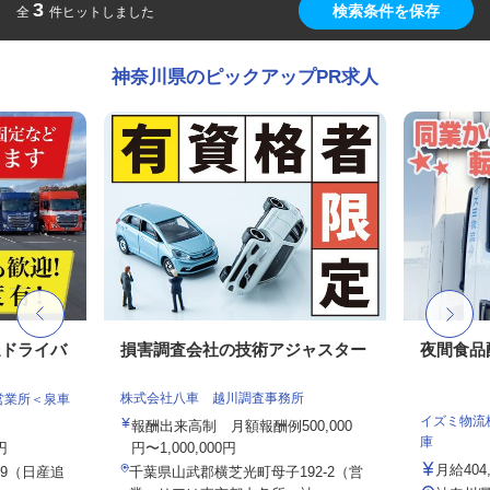
3
検索条件を保存
全
件ヒットしました
神奈川県のピックアップPR求人
送ドライバ
損害調査会社の技術アジャスター
夜間食品
株式会社八車 越川調査事務所
営業所＜泉車
イズミ物流
報酬出来高制 月額報酬例500,000
庫
円
円〜1,000,000円
月給404
9（日産追
千葉県山武郡横芝光町母子192-2（営