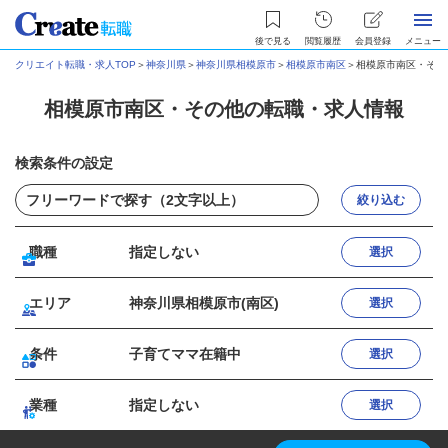
後で見る
閲覧履歴
会員登録
メニュー
クリエイト転職・求人TOP
＞
神奈川県
＞
神奈川県相模原市
＞
相模原市南区
＞
相模原市南区・その
相模原市南区・その他の転職・求人情報
検索条件の設定
絞り込む
職種
指定しない
選択
エリア
神奈川県相模原市(南区)
選択
条件
子育てママ在籍中
選択
業種
指定しない
選択