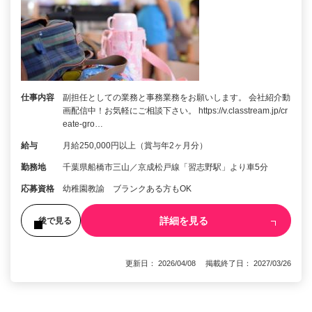
仕事内容
副担任としての業務と事務業務をお願いします。 会社紹介動
画配信中！お気軽にご相談下さい。 https://v.classtream.jp/cr
eate-gro…
給与
月給250,000円以上（賞与年2ヶ月分）
勤務地
千葉県船橋市三山／京成松戸線「習志野駅」より車5分
応募資格
幼稚園教諭 ブランクある方もOK
詳細を見る
後で見る
更新日： 2026/04/08 掲載終了日： 2027/03/26