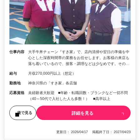
仕事内容
大手牛丼チェーン『すき家』で、店内清掃や翌日の準備を中
心とした深夜時間帯の業務をお任せします。お客様の来店も
落ち着いているので、接客・調理などは少なめです。その…
給与
月収270,000円以上（想定）
勤務地
神奈川県の「すき家」各店舗
応募資格
未経験者大歓迎 ■年齢・転職回数・ブランクなど一切不問
（40～50代で入社した人も多数！） ■高卒以上
詳細を見る
後で見る
更新日： 2026/04/17 掲載終了日： 2027/04/23