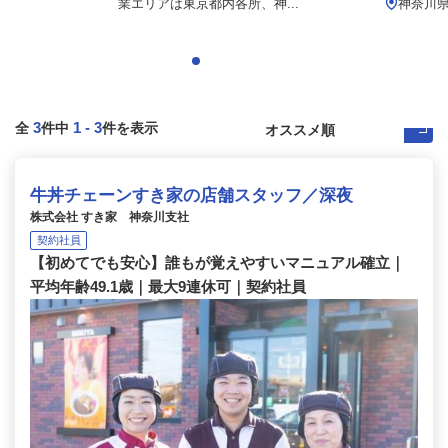
業エリアは東京都内各所、神...
神奈川県
3
1
-
3
全
件中
件を表示
牛丼チェーンすき家の店舗スタッフ／深夜
株式会社 すき家 神奈川支社
契約社員
【初めてでも安心】誰もが覚えやすいマニュアル確立｜
平均年齢49.1歳｜最大9連休可｜契約社員