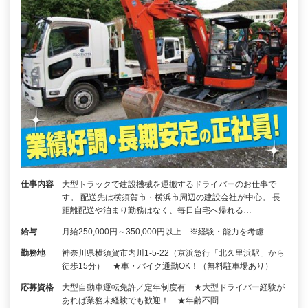
仕事内容
大型トラックで建設機械を運搬するドライバーのお仕事で
す。 配送先は横須賀市・横浜市周辺の建設会社が中心。 長
距離配送や泊まり勤務はなく、毎日自宅へ帰れる…
給与
月給250,000円～350,000円以上 ※経験・能力を考慮
勤務地
神奈川県横須賀市内川1-5-22（京浜急行「北久里浜駅」から
徒歩15分） ★車・バイク通勤OK！（無料駐車場あり）
応募資格
大型自動車運転免許／定年制度有 ★大型ドライバー経験が
あれば業務未経験でも歓迎！ ★年齢不問