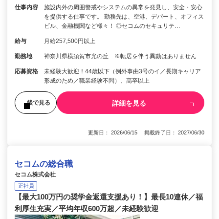
仕事内容
施設内外の周囲警戒やシステムの異常を発見し、安全・安心
を提供する仕事です。 勤務先は、空港、デパート、オフィス
ビル、金融機関など様々！ ◎セコムのセキュリテ…
給与
月給257,500円以上
勤務地
神奈川県横須賀市光の丘 ※転居を伴う異動はありません
応募資格
未経験大歓迎！44歳以下（例外事由3号のイ／長期キャリア
形成のため／職業経験不問）、高卒以上
詳細を見る
後で見る
更新日： 2026/06/15 掲載終了日： 2027/06/30
セコムの総合職
セコム株式会社
正社員
【最大100万円の奨学金返還支援あり！】最長10連休／福
利厚生充実／平均年収600万超／未経験歓迎