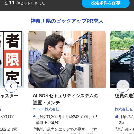
11
検索条件を保存
全
件ヒットしました
神奈川県のピックアップPR求人
ジャスター
ALSOKセキュリティシステムの
役員の送
設置・メンテ...
所
ALSOK株式会社
株式会社セー
0,000
月給209,300円～月給243,700円（大
月給26
卒以上234,50...
2回
92-2（営
神奈川県内各エリアでの勤務 （神
東京都・