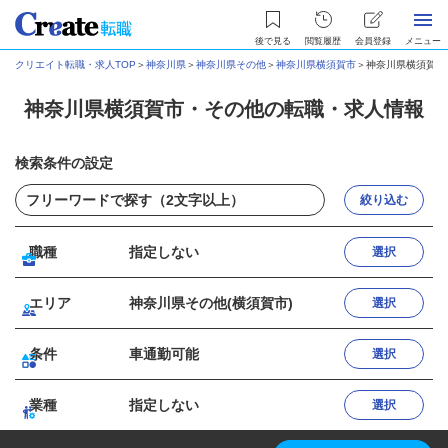
後で見る
閲覧履歴
会員登録
メニュー
クリエイト転職・求人TOP
＞
神奈川県
＞
神奈川県その他
＞
神奈川県横須賀市
＞
神奈川県横須賀市
神奈川県横須賀市・その他の転職・求人情報
検索条件の設定
絞り込む
職種
指定しない
選択
エリア
神奈川県その他(横須賀市)
選択
条件
車通勤可能
選択
業種
指定しない
選択