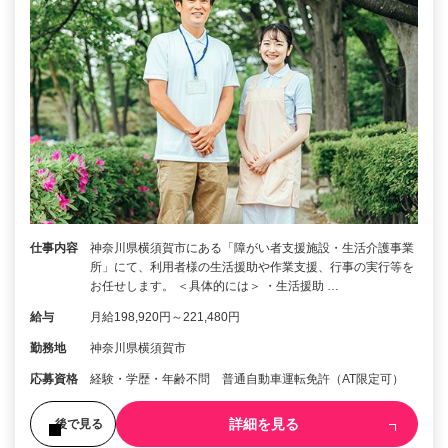
仕事内容
神奈川県横須賀市にある「障がい者支援施設・生活介護事業
所」にて、利用者様の生活援助や作業支援、行事の実行等を
お任せします。 ＜具体的には＞ ・生活援助 …
給与
月給198,920円～221,480円
勤務地
神奈川県横須賀市
応募資格
経験・学歴・年齢不問 普通自動車運転免許（AT限定可）
詳細を見る
後で見る