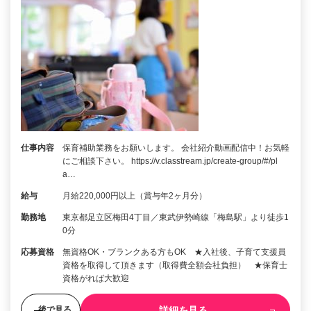
仕事内容
保育補助業務をお願いします。 会社紹介動画配信中！お気軽
にご相談下さい。 https://v.classtream.jp/create-group/#/pl
a…
給与
月給220,000円以上（賞与年2ヶ月分）
勤務地
東京都足立区梅田4丁目／東武伊勢崎線「梅島駅」より徒歩1
0分
応募資格
無資格OK・ブランクある方もOK ★入社後、子育て支援員
資格を取得して頂きます（取得費全額会社負担） ★保育士
資格がれば大歓迎
詳細を見る
後で見る