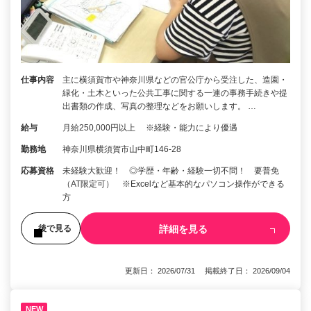
仕事内容
主に横須賀市や神奈川県などの官公庁から受注した、造園・
緑化・土木といった公共工事に関する一連の事務手続きや提
出書類の作成、写真の整理などをお願いします。 …
給与
月給250,000円以上 ※経験・能力により優遇
勤務地
神奈川県横須賀市山中町146-28
応募資格
未経験大歓迎！ ◎学歴・年齢・経験一切不問！ 要普免
（AT限定可） ※Excelなど基本的なパソコン操作ができる
方
詳細を見る
後で見る
更新日： 2026/07/31 掲載終了日： 2026/09/04
NEW