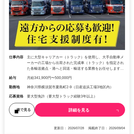
仕事内容
主に大型キャリアカー（トラック）を使用し、大手自動車メ
ーカーの工場から出荷された完成車（トラック）を指定され
た各輸送拠点・港へと回送・輸送する業務をお任せします…
給与
月給341,900円〜500,000円
勤務地
神奈川県横須賀市夏島町2-9（日産追浜工場3地区内）
応募資格
要大型免許（要大型トラック経験3年以上）
詳細を見る
後で見る
更新日： 2026/07/28 掲載終了日： 2026/09/04