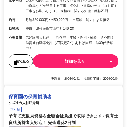
仕事内容
公園や道路などに植えられている樹木の管理や、公園に新し
い遊具などを設置する工事、劣化した道路のデコボコを直す
工事をお願いします。 ★植物に関する知識・経験不問…
給与
月給320,000円〜450,000円 ※経験・能力により優遇
勤務地
神奈川県横須賀市山中町146-28
応募資格
未経験者大歓迎！ ◎学歴・年齢・性別・経験一切不問！
◎普通自動車免許（AT限定OK）あれば尚可 ◎30代活躍
中！
詳細を見る
後で見る
更新日： 2026/07/31 掲載終了日： 2026/09/04
保育園の保育補助者
クズオカ人材紹介所
正社員
子育て支援員資格を全額会社負担で取得できます♪ 保育士
資格所持者大歓迎！ 完全週休2日制