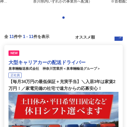
...
奈川県内いずれかの事業所へ配属）
※首都圏
11
1
-
11
全
件中
件を表示
NEW
大型キャリアカーの配送ドライバー
泉車輛輸送株式会社 神奈川営業所＜泉車輛輸送グループ＞
正社員
【毎月34万円の最低保証＋充実手当】＼入居3年は家賃2
万円！／家電完備の社宅で遠方からの応募安心！