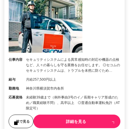
仕事内容
セキュリティシステムによる異常感知時の対応や機器の点検
など、人々の暮らしを守る業務をお任せします。 ◎セコムの
セキュリティシステムは、トラブルを未然に防ぐため…
給与
月給257,500円以上
勤務地
神奈川県横須賀市内各所
応募資格
未経験39歳まで（例外事由3号のイ／長期キャリア形成のた
め／職業経験不問）、高卒以上 ◎普通自動車運転免許（AT
限定可）
詳細を見る
後で見る