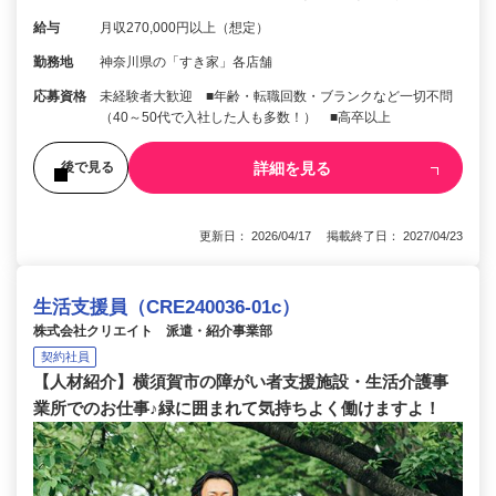
給与
月収270,000円以上（想定）
勤務地
神奈川県の「すき家」各店舗
応募資格
未経験者大歓迎 ■年齢・転職回数・ブランクなど一切不問
（40～50代で入社した人も多数！） ■高卒以上
詳細を見る
後で見る
更新日： 2026/04/17 掲載終了日： 2027/04/23
生活支援員（CRE240036-01c）
株式会社クリエイト 派遣・紹介事業部
契約社員
【人材紹介】横須賀市の障がい者支援施設・生活介護事
業所でのお仕事♪緑に囲まれて気持ちよく働けますよ！