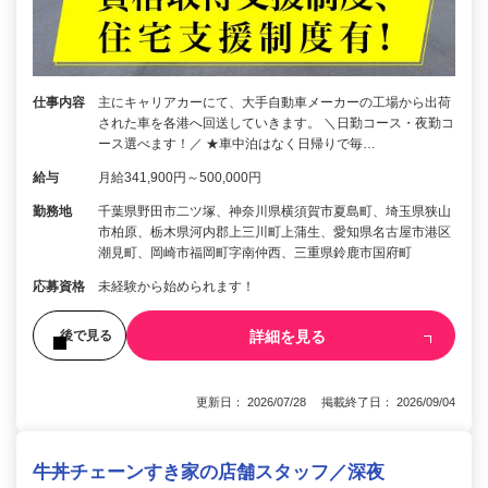
仕事内容
主にキャリアカーにて、大手自動車メーカーの工場から出荷
された車を各港へ回送していきます。 ＼日勤コース・夜勤コ
ース選べます！／ ★車中泊はなく日帰りで毎…
給与
月給341,900円～500,000円
勤務地
千葉県野田市二ツ塚、神奈川県横須賀市夏島町、埼玉県狭山
市柏原、栃木県河内郡上三川町上蒲生、愛知県名古屋市港区
潮見町、岡崎市福岡町字南仲西、三重県鈴鹿市国府町
応募資格
未経験から始められます！
詳細を見る
後で見る
更新日： 2026/07/28 掲載終了日： 2026/09/04
牛丼チェーンすき家の店舗スタッフ／深夜