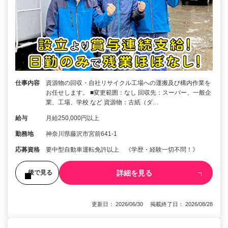
仕事内容
資源物の回収・自社リサイクル工場への運搬及び構内作業を
お任せします。 ■変更範囲：なし 回収先：スーパー、一般企
業、工場、学校 など 資源物：古紙（ダ…
給与
月給250,000円以上
勤務地
神奈川県藤沢市宮前641-1
応募資格
要中型自動車運転免許以上 《学歴・経験一切不問！》
詳細を見る
後で見る
更新日： 2026/06/30 掲載終了日： 2026/08/28