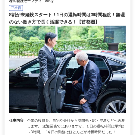
株式会社セーフティ /sh-y
正社員
8割が未経験スタート！1日の運転時間は3時間程度！無理
のない働き方で長く活躍できる！【首都圏】
仕事内容
企業の役員を、自宅や会社から訪問先・駅・空港などへ送迎
します。 送迎業務ではありますが、１日の運転時間は平均2
～3時間。「今日の勤務はほとんどが待機時間だった！…