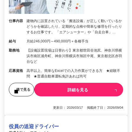
仕事内容
建物内に設置されている「搬送設備」が正しく動いているか
どうかを確認したり、定期的な点検や簡単な修理を行ったり
するお仕事です。 「エアシューター」や「自走台車」…
給与
月給246,000円～490,000円＋各種手当
勤務地
【設備設置現場は日替わり】東京都世田谷池尻、神奈川県横
浜市南区浦舟町、神奈川県横浜市旭区中尾、東京都北区赤羽
台など
応募資格
高卒以上、簡単なExcelでの入力作業ができる方 ★経験不
問 ★普通自動車運転免許あれば尚可
詳細を見る
後で見る
更新日： 2026/03/17 掲載終了日： 2026/09/04
役員の送迎ドライバー