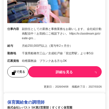
仕事内容
副担任としての業務と事務業務をお願いします。 会社紹介動
画配信中！お気軽にご相談下さい。 https://v.classtream.jp/cr
eate-gro…
給与
月給250,000円以上（賞与年2ヶ月分）
勤務地
千葉県船橋市三山／京成松戸線「習志野駅」より車5分
応募資格
幼稚園教諭 ブランクある方もOK
詳細を見る
後で見る
更新日： 2026/04/08 掲載終了日： 2027/03/26
保育園給食の調理師
株式会社レパスト SK第2営業部｜すくすく保育園