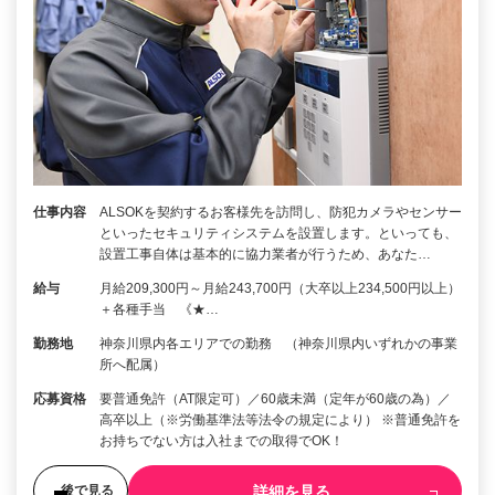
仕事内容
ALSOKを契約するお客様先を訪問し、防犯カメラやセンサー
といったセキュリティシステムを設置します。といっても、
設置工事自体は基本的に協力業者が行うため、あなた…
給与
月給209,300円～月給243,700円（大卒以上234,500円以上）
＋各種手当 《★…
勤務地
神奈川県内各エリアでの勤務 （神奈川県内いずれかの事業
所へ配属）
応募資格
要普通免許（AT限定可）／60歳未満（定年が60歳の為）／
高卒以上（※労働基準法等法令の規定により） ※普通免許を
お持ちでない方は入社までの取得でOK！
詳細を見る
後で見る