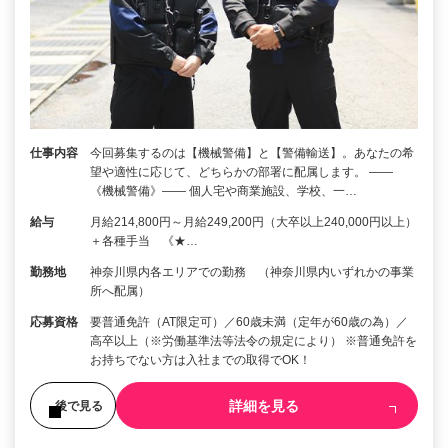
仕事内容
今回募集するのは【機械警備】と【警備輸送】。あなたの希
望や適性に応じて、どちらかの部署に配属します。 ――
《機械警備》―― 個人宅や商業施設、学校、一…
給与
月給214,800円～月給249,200円（大卒以上240,000円以上）
＋各種手当 《★…
勤務地
神奈川県内各エリアでの勤務 （神奈川県内いずれかの事業
所へ配属）
応募資格
要普通免許（AT限定可）／60歳未満（定年が60歳の為）／
高卒以上（※労働基準法等法令の規定により） ※普通免許を
お持ちでない方は入社までの取得でOK！
詳細を見る
後で見る