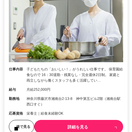
仕事内容
子どもたちの「おいしい！」がうれしい仕事です。 保育園給
食なので 16：30退勤・残業なし・完全週休2日制。 家庭と
両立しながら働くスタッフも多く活躍してい…
給与
月給252,000円
勤務地
神奈川県藤沢市湘南台2-13-8 神中第五ビル2階（湘南台駅
西口すぐ）
応募資格
栄養士｜給食未経験OK
詳細を見る
後で見る