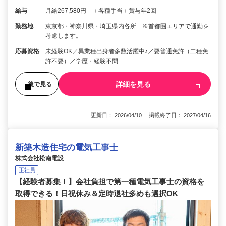
給与
月給267,580円 ＋各種手当＋賞与年2回
勤務地
東京都・神奈川県・埼玉県内各所 ※首都圏エリアで通勤を
考慮します。
応募資格
未経験OK／異業種出身者多数活躍中♪／要普通免許（二種免
許不要）／学歴・経験不問
詳細を見る
後で見る
更新日： 2026/04/10 掲載終了日： 2027/04/16
新築木造住宅の電気工事士
株式会社松南電設
正社員
【経験者募集！】会社負担で第一種電気工事士の資格を
取得できる！日祝休み＆定時退社多めも選択OK