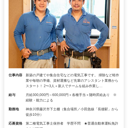
仕事内容
新築の戸建てや集合住宅などの電気工事です。 掃除など軽作
業や毎朝の準備、資材運搬など先輩のアシスタント業務から
スタート！ 2〜3人＋新人でチームを組み作業し…
給与
月給300,000円～600,000円＋各種手当＋随時昇給あり ※
経験・能力による
勤務地
神奈川県藤沢市下土棚（集合場所／小田急線「長後駅」から
徒歩10分）
応募資格
第二種電気工事士保持者 学歴不問 ★普通自動車運転免許