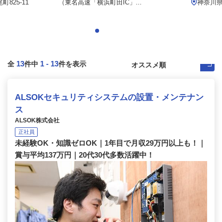
825-11
（東名⾼速「横浜町⽥IC」...
神奈川県
13
1
-
13
全
件中
件を表示
ALSOKセキュリティシステムの設置・メンテナン
ス
ALSOK株式会社
正社員
未経験OK・知識ゼロOK｜1年目で月収29万円以上も！｜
賞与平均137万円｜20代30代多数活躍中！