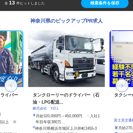
13
検索条件を保存
全
件ヒットしました
神奈川県のピックアップPR求人
ドライバー
タンクローリーのドライバー（⽯
タクシー
油・LPG配送...
株式会社 Y.D.L
所
月給320,000円～450,000円 ・⼊社1
富士見交通
00円以上 ※
年目年収380万...
月給270
神奈川県横浜市旭区上川井町2455-3