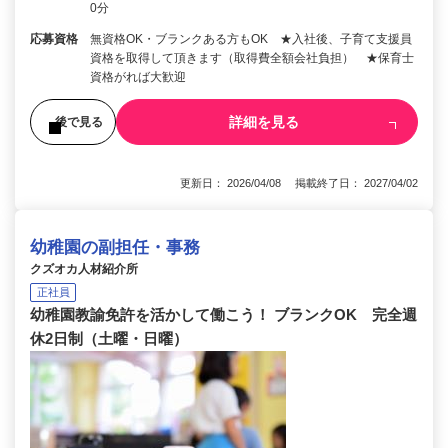
0分
応募資格
無資格OK・ブランクある方もOK ★入社後、子育て支援員
資格を取得して頂きます（取得費全額会社負担） ★保育士
資格がれば大歓迎
詳細を見る
後で見る
更新日： 2026/04/08 掲載終了日： 2027/04/02
幼稚園の副担任・事務
クズオカ人材紹介所
正社員
幼稚園教諭免許を活かして働こう！ ブランクOK 完全週
休2日制（土曜・日曜）