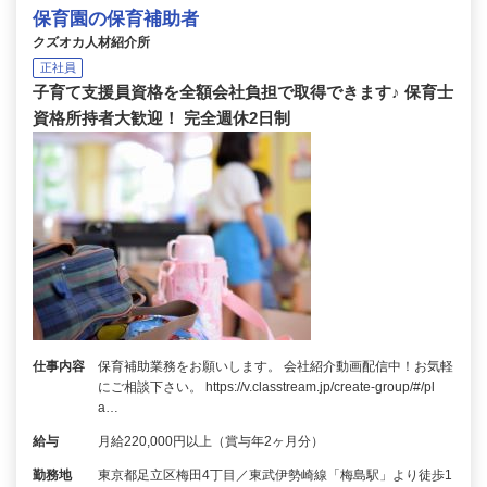
保育園の保育補助者
クズオカ人材紹介所
正社員
子育て支援員資格を全額会社負担で取得できます♪ 保育士
資格所持者大歓迎！ 完全週休2日制
仕事内容
保育補助業務をお願いします。 会社紹介動画配信中！お気軽
にご相談下さい。 https://v.classtream.jp/create-group/#/pl
a…
給与
月給220,000円以上（賞与年2ヶ月分）
勤務地
東京都足立区梅田4丁目／東武伊勢崎線「梅島駅」より徒歩1