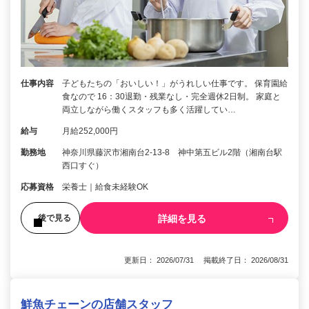
仕事内容
子どもたちの「おいしい！」がうれしい仕事です。 保育園給
食なので 16：30退勤・残業なし・完全週休2日制。 家庭と
両立しながら働くスタッフも多く活躍してい…
給与
月給252,000円
勤務地
神奈川県藤沢市湘南台2-13-8 神中第五ビル2階（湘南台駅
西口すぐ）
応募資格
栄養士｜給食未経験OK
詳細を見る
後で見る
更新日： 2026/07/31 掲載終了日： 2026/08/31
鮮魚チェーンの店舗スタッフ