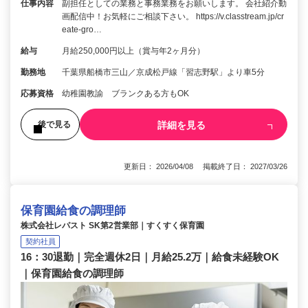
仕事内容
副担任としての業務と事務業務をお願いします。 会社紹介動
画配信中！お気軽にご相談下さい。 https://v.classtream.jp/cr
eate-gro…
給与
月給250,000円以上（賞与年2ヶ月分）
勤務地
千葉県船橋市三山／京成松戸線「習志野駅」より車5分
応募資格
幼稚園教諭 ブランクある方もOK
詳細を見る
後で見る
更新日： 2026/04/08 掲載終了日： 2027/03/26
保育園給食の調理師
株式会社レパスト SK第2営業部｜すくすく保育園
契約社員
16：30退勤｜完全週休2日｜月給25.2万｜給食未経験OK
｜保育園給食の調理師