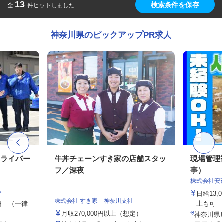
13
検索条件を保存
全
件ヒットしました
神奈川県のピックアップPR求人
ドライバー
牛丼チェーンすき家の店舗スタッ
現場管理
フ／深夜
事）
株式会社安
ム
日給13
株式会社 すき家 神奈川支社
00円 （一律
上も可
月収270,000円以上（想定）
神奈川県