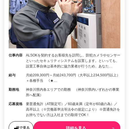
仕事内容
ALSOKを契約するお客様先を訪問し、防犯カメラやセンサー
といったセキュリティシステムを設置します。といっても、
設置工事自体は基本的に協力業者が行うため、あなた…
給与
月給209,300円～月給243,700円（大卒以上234,500円以上）
＋各種手当 《★…
勤務地
神奈川県内各エリアでの勤務 （神奈川県内いずれかの事業
所へ配属）
応募資格
要普通免許（AT限定可）／60歳未満（定年が60歳の為）／
高卒以上（※労働基準法等法令の規定により） ※普通免許を
お持ちでない方は入社までの取得でOK！
詳細を見る
後で見る