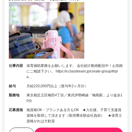
仕事内容
保育補助業務をお願いします。 会社紹介動画配信中！お気軽
にご相談下さい。 https://v.classtream.jp/create-group/#/pl
a…
給与
月給220,000円以上（賞与年2ヶ月分）
勤務地
東京都足立区梅田4丁目／東武伊勢崎線「梅島駅」より徒歩1
0分
応募資格
無資格OK・ブランクある方もOK ★入社後、子育て支援員
資格を取得して頂きます（取得費全額会社負担） ★保育士
資格がれば大歓迎