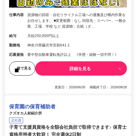
仕事内容
資源物の回収・自社リサイクル工場への運搬及び構内作業を
お任せします。 ■変更範囲：なし 回収先：スーパー、一般企
業、工場、学校 など 資源物：古紙（ダ…
給与
月給250,000円以上
勤務地
神奈川県藤沢市宮前641-1
応募資格
要中型自動車運転免許以上 《学歴・経験一切不問！》
詳細を見る
後で見る
更新日： 2026/06/30 掲載終了日： 2026/08/28
保育園の保育補助者
クズオカ人材紹介所
正社員
子育て支援員資格を全額会社負担で取得できます♪ 保育士
資格所持者大歓迎！ 完全週休2日制