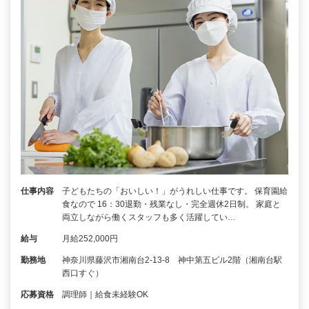
仕事内容
子どもたちの「おいしい！」がうれしい仕事です。 保育園給
食なので 16：30退勤・残業なし・完全週休2日制。 家庭と
両立しながら働くスタッフも多く活躍してい…
給与
月給252,000円
勤務地
神奈川県藤沢市湘南台2-13-8 神中第五ビル2階（湘南台駅
西口すぐ）
応募資格
調理師｜給食未経験OK