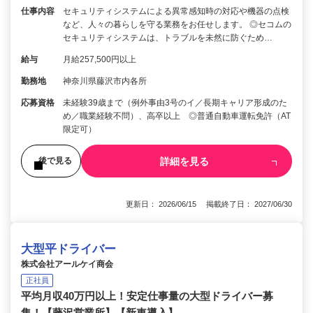
仕事内容
セキュリティシステムによる異常感知時の対応や機器の点検
など、人々の暮らしを守る業務をお任せします。 ◎セコムの
セキュリティシステムは、トラブルを未然に防ぐため…
給与
月給257,500円以上
勤務地
神奈川県藤沢市内各所
応募資格
未経験39歳まで（例外事由3号のイ／長期キャリア形成のた
め／職業経験不問）、高卒以上 ◎普通自動車運転免許（AT
限定可）
詳細を見る
後で見る
更新日： 2026/06/15 掲載終了日： 2027/06/30
大型平ドライバー
株式会社アールケイ商会
正社員
平均月収40万円以上！安定仕事量の大型ドライバー募
集！【藤沢営業所】【新車導入】