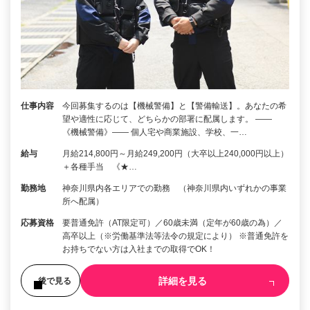
仕事内容
今回募集するのは【機械警備】と【警備輸送】。あなたの希
望や適性に応じて、どちらかの部署に配属します。 ――
《機械警備》―― 個人宅や商業施設、学校、一…
給与
月給214,800円～月給249,200円（大卒以上240,000円以上）
＋各種手当 《★…
勤務地
神奈川県内各エリアでの勤務 （神奈川県内いずれかの事業
所へ配属）
応募資格
要普通免許（AT限定可）／60歳未満（定年が60歳の為）／
高卒以上（※労働基準法等法令の規定により） ※普通免許を
お持ちでない方は入社までの取得でOK！
詳細を見る
後で見る