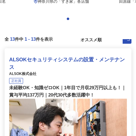
田名
神奈川県の「すき家」各店舗
田原線「本
13
1
-
13
全
件中
件を表示
ALSOKセキュリティシステムの設置・メンテナン
ス
ALSOK株式会社
正社員
未経験OK・知識ゼロOK｜1年目で月収29万円以上も！｜
賞与平均137万円｜20代30代多数活躍中！