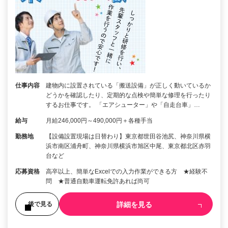
仕事内容
建物内に設置されている「搬送設備」が正しく動いているか
どうかを確認したり、定期的な点検や簡単な修理を行ったり
するお仕事です。 「エアシューター」や「自走台車」…
給与
月給246,000円～490,000円＋各種手当
勤務地
【設備設置現場は日替わり】東京都世田谷池尻、神奈川県横
浜市南区浦舟町、神奈川県横浜市旭区中尾、東京都北区赤羽
台など
応募資格
高卒以上、簡単なExcelでの入力作業ができる方 ★経験不
問 ★普通自動車運転免許あれば尚可
詳細を見る
後で見る