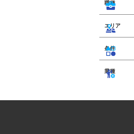
職種
エリア
条件
業種