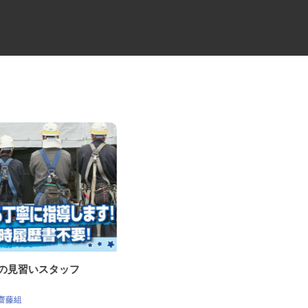
事の見習いスタッフ
現場管理補助（遺跡発掘・公共
工事）