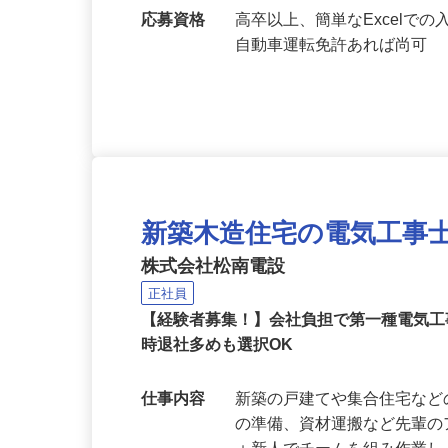
勤務地
【設備設置現場は日替わり
浦舟町、神奈川県横浜市旭
応募資格
高卒以上、簡単なExcel
自動車運転免許あれば尚可
新築木造住宅の電気工事
株式会社松南電設
正社員
【経験者募集！】会社負担で第一種電気
時退社多めも選択OK