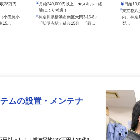
ヒドロ工業株式会社
株式会社
月収28万円
月給240,000円以上 ★スキル・経
日給1
験により考慮！
東京都
9（小田急小
神奈川県横浜市南区大岡3-16-8／
内、神
5...
「弘明寺駅」徒歩15分、「蒔...
梨...
ステムの設置・メンテナ