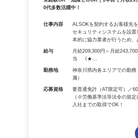
正社員
未経験OK・知識ゼロOK｜1年目で月収29
0代多数活躍中！
仕事内容
ALSOKを契約するお客様
セキュリティシステムを設
本的に協力業者が行うため
給与
月給209,300円～月給243,
当 《★…
勤務地
神奈川県内各エリアでの勤
属）
応募資格
要普通免許（AT限定可）／
（※労働基準法等法令の規定
入社までの取得でOK！