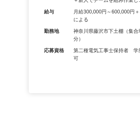
仕事内容
新築の戸建てや集合住宅など
の準備、資材運搬など先輩の
＋新人でチームを組み作業
給与
月給300,000円～600,
による
勤務地
神奈川県藤沢市下土棚（集合
分）
応募資格
第二種電気工事士保持者 
可