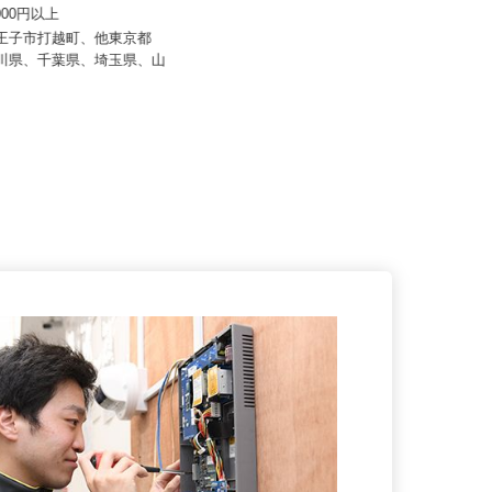
 齋藤組
株式会社安斉組
0,000円以上
日給13,000円以上 ★月収28万円
以上も可
八王子市打越町、他東京都
奈川県、千葉県、埼玉県、山
神奈川県厚木市三田1729（小田急小
田原線「本厚木駅」から車15...