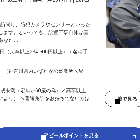
万円以上も！｜賞与平均137万円｜20代3
先を訪問し、防犯カメラやセンサーといった
置します。といっても、設置工事自体は基
、あなた…
700円（大卒以上234,500円以上）＋各種手
務 （神奈川県内いずれかの事業所へ配
60歳未満（定年が60歳の為）／高卒以上
により） ※普通免許をお持ちでない方は
後で見