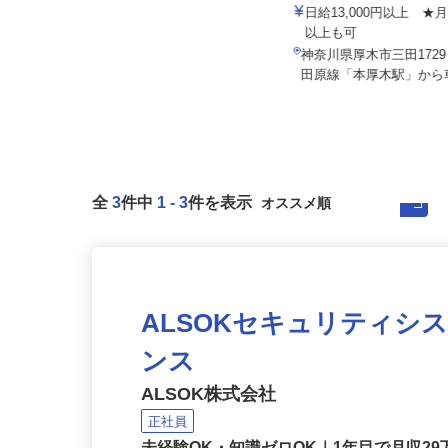
株式会社 齋藤組
株式会社安斉組
日給10,000円以上
日給13,000円以上 ★
以上も可
東京都八王子市打越町、他東京都
内、神奈川県、千葉県、埼玉県、山
神奈川県厚木市三田172
梨...
田原線「本厚木駅」から車1
全
3
件中
1
-
3
件を表示
ALSOKセキュリティシ
ンス
ALSOK株式会社