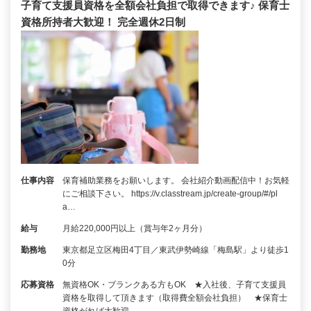
子育て支援員資格を全額会社負担で取得できます♪ 保育士
資格所持者大歓迎！ 完全週休2日制
仕事内容
保育補助業務をお願いします。 会社紹介動画配信中！お気軽
にご相談下さい。 https://v.classtream.jp/create-group/#/pl
a…
給与
月給220,000円以上（賞与年2ヶ月分）
勤務地
東京都足立区梅田4丁目／東武伊勢崎線「梅島駅」より徒歩1
0分
応募資格
無資格OK・ブランクある方もOK ★入社後、子育て支援員
資格を取得して頂きます（取得費全額会社負担） ★保育士
資格がれば大歓迎