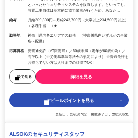
といったセキュリティシステムを設置します。といっても、
設置工事自体は基本的に協力業者が行うため、あなた…
給与
月給209,300円～月給243,700円（大卒以上234,500円以上）
＋各種手当 《★…
勤務地
神奈川県内各エリアでの勤務 （神奈川県内いずれかの事業
所へ配属）
応募資格
要普通免許（AT限定可）／60歳未満（定年が60歳の為）／
高卒以上（※労働基準法等法令の規定により） ※普通免許を
お持ちでない方は入社までの取得でOK！
詳細を見る
後で見る
アピールポイントを見る
更新日： 2026/07/22 掲載終了日： 2026/08/31
ALSOKのセキュリティスタッフ