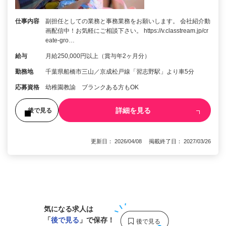
仕事内容
副担任としての業務と事務業務をお願いします。 会社紹介動
画配信中！お気軽にご相談下さい。 https://v.classtream.jp/cr
eate-gro…
給与
月給250,000円以上（賞与年2ヶ月分）
勤務地
千葉県船橋市三山／京成松戸線「習志野駅」より車5分
応募資格
幼稚園教諭 ブランクある方もOK
詳細を見る
後で見る
更新日： 2026/04/08 掲載終了日： 2027/03/26
1
気になる求人は
「
後で見る
」で保存！