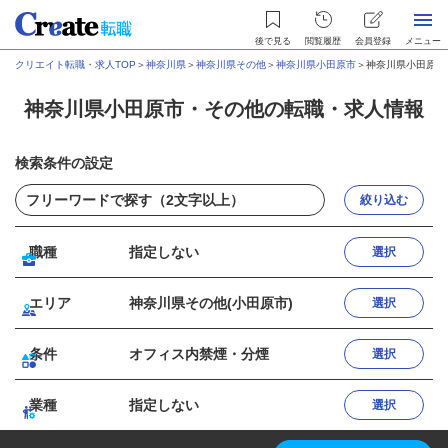
後で見る
閲覧履歴
会員登録
メニュー
クリエイト転職・求人TOP
＞
神奈川県
＞
神奈川県その他
＞
神奈川県小田原市
＞
神奈川県小田原市
神奈川県小田原市・その他の転職・求人情報
検索条件の設定
絞り込む
職種
指定しない
選択
エリア
神奈川県その他(小田原市)
選択
条件
オフィス内禁煙・分煙
選択
業種
指定しない
選択