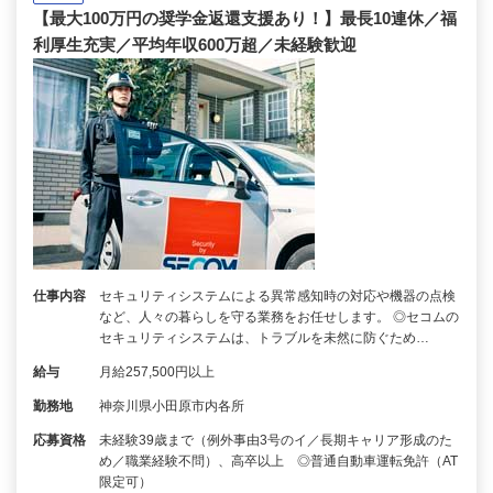
【最大100万円の奨学金返還支援あり！】最長10連休／福
利厚生充実／平均年収600万超／未経験歓迎
仕事内容
セキュリティシステムによる異常感知時の対応や機器の点検
など、人々の暮らしを守る業務をお任せします。 ◎セコムの
セキュリティシステムは、トラブルを未然に防ぐため…
給与
月給257,500円以上
勤務地
神奈川県小田原市内各所
応募資格
未経験39歳まで（例外事由3号のイ／長期キャリア形成のた
め／職業経験不問）、高卒以上 ◎普通自動車運転免許（AT
限定可）