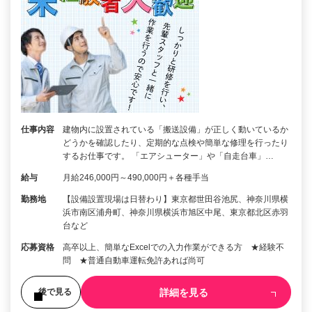
仕事内容
建物内に設置されている「搬送設備」が正しく動いているか
どうかを確認したり、定期的な点検や簡単な修理を行ったり
するお仕事です。 「エアシューター」や「自走台車」…
給与
月給246,000円～490,000円＋各種手当
勤務地
【設備設置現場は日替わり】東京都世田谷池尻、神奈川県横
浜市南区浦舟町、神奈川県横浜市旭区中尾、東京都北区赤羽
台など
応募資格
高卒以上、簡単なExcelでの入力作業ができる方 ★経験不
問 ★普通自動車運転免許あれば尚可
詳細を見る
後で見る