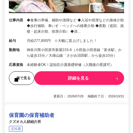
仕事内容
◆食事の準備、補助や清掃など ◆入浴や排泄などの身体介助
◆歩行補助、車いす・ベッドへの移乗介助 ◆夜勤（巡回、就
寝・起床介助、排泄介助） ◆清…
給与
月給277,800円 ☆大幅に賃上げしました！
勤務地
神奈川県小田原市新屋233-6（小田急小田原線「富水駅」か
ら徒歩15分／大雄山線「さがみ沼田駅」から徒歩10分）
応募資格
未経験者OK！認知症介護基礎研修（入職後の受講可）
詳細を見る
後で見る
更新日： 2026/07/28 掲載終了日： 2026/10/31
保育園の保育補助者
クズオカ人材紹介所
正社員