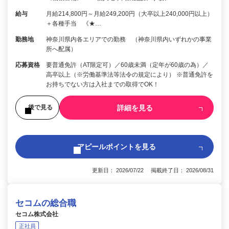
給与
月給214,800円～月給249,200円（大卒以上240,000円以上）
＋各種手当 《★…
勤務地
神奈川県内各エリアでの勤務 （神奈川県内いずれかの事業
所へ配属）
応募資格
要普通免許（AT限定可）／60歳未満（定年が60歳の為）／
高卒以上（※労働基準法等法令の規定により） ※普通免許を
お持ちでない方は入社までの取得でOK！
詳細を見る
後で見る
アピールポイントを見る
更新日： 2026/07/22 掲載終了日： 2026/08/31
セコムの総合職
セコム株式会社
正社員