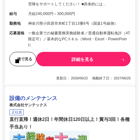
営陣をサポートしてください！ ■具体的には…
給与
月給240,000円～300,000円
勤務地
神奈川県小田原市本町1丁目13番6号（国道1号線側）
応募資格
一般企業での秘書業務実務経験者／普通自動車運転免許（AT
限定可）／基本的なPCスキル（Word・Excel・PowerPoin
t）
詳細を見る
後で見る
更新日： 2026/06/22 掲載終了日： 2027/06/25
設備のメンテナンス
株式会社サンテックス
正社員
直行直帰！週休2日！年間休日120日以上！賞与3回！各種
手当あり！