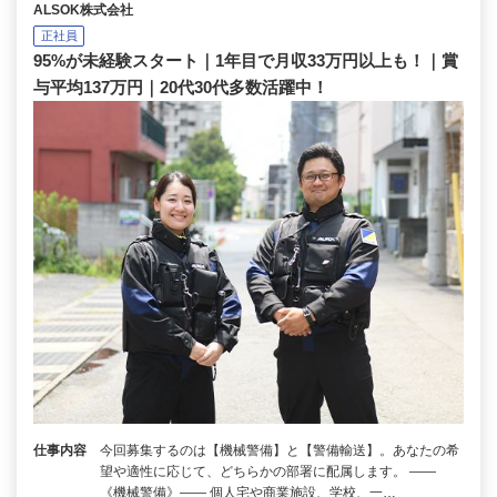
ALSOK株式会社
正社員
95%が未経験スタート｜1年目で月収33万円以上も！｜賞
与平均137万円｜20代30代多数活躍中！
仕事内容
今回募集するのは【機械警備】と【警備輸送】。あなたの希
望や適性に応じて、どちらかの部署に配属します。 ――
《機械警備》―― 個人宅や商業施設、学校、一…