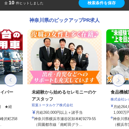
10
検索条件を保存
全
件ヒットしました
神奈川県のピックアップPR求人
ライバー
未経験から始めるセレモニーのケ
食品機械
アスタッフ
株式会社レ
双葉トータルケア株式会社
0円 ★経
月給264
月給260,000円以上＋諸手当
1,000万
峰沢町258
神奈川県横浜市瀬谷区卸本町9279-55
神奈川県横
.
（田園都市線「南町田グラ...
（横浜市営