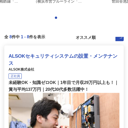
鉄線「...
（横浜市営ブルーライン「...
世田谷池
8
1
-
8
全
件中
件を表示
ALSOKセキュリティシステムの設置・メンテナン
ス
ALSOK株式会社
正社員
未経験OK・知識ゼロOK｜1年目で月収29万円以上も！｜
賞与平均137万円｜20代30代多数活躍中！