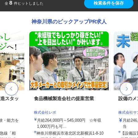
8
検索条件を保存
全
件ヒットしました
神奈川県のピックアップPR求人
製造スタッ
食品機械製造会社の提案営業
設備のメ
株式会社レボ
株式会社サ
経験・能力を
月給264,000円～545,000円 ☆年収
月給246
1,000万円も可...
当
急線「相
神奈川県横浜市港北区北新横浜1-8-10
【設備設