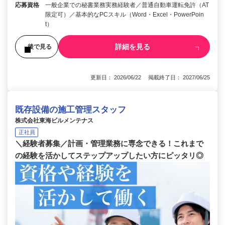
応募資格
一般企業での秘書業務実務経験者／普通自動車運転免許（AT
限定可）／基本的なPCスキル（Word・Excel・PowerPoin
t）
詳細を見る
後で見る
更新日： 2026/06/22 掲載終了日： 2027/06/25
既存設備の施工管理スタッフ
株式会社東海ビルメンテナス
正社員
＼経験者募集／計画・管理業務に専念できる！これまで
の経験を活かしてステップアップしたい方にピッタリ◎