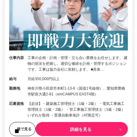
仕事内容
工事の企画・計画・管理・立ち合い業務をお任せします。 建
物の状況を把握し、適切な修繕を計画・管理するポジション
です。工事は協力会社に依頼します。 ■具体…
給与
月給350,000円以上
勤務地
神奈川県小田原市本町1-13-6（国道1号線側）、愛知県豊橋
市駅前大通2-81（emCAMPUS EAST4階）
応募資格
【必須】・建築施工管理技士（1級・2級） ・電気工事施工
管理技士（1級・2級） ・管工事施工管理技士（1級・2級）
いずれか取得 ・普通自動車免許（AT限定可）
詳細を見る
後で見る