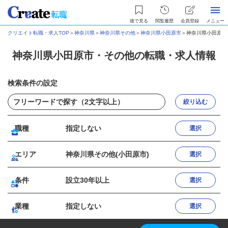
後で見る
閲覧履歴
会員登録
メニュー
クリエイト転職・求人TOP
＞
神奈川県
＞
神奈川県その他
＞
神奈川県小田原市
＞
神奈川県小田原市
神奈川県小田原市・その他の転職・求人情報
検索条件の設定
絞り込む
職種
指定しない
選択
エリア
神奈川県その他(小田原市)
選択
条件
設立30年以上
選択
業種
指定しない
選択