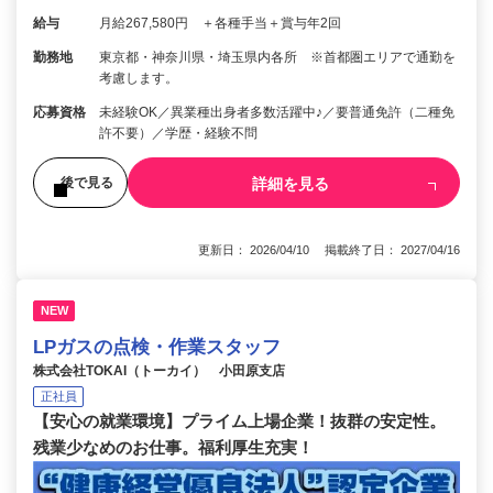
給与
月給267,580円 ＋各種手当＋賞与年2回
勤務地
東京都・神奈川県・埼玉県内各所 ※首都圏エリアで通勤を
考慮します。
応募資格
未経験OK／異業種出身者多数活躍中♪／要普通免許（二種免
許不要）／学歴・経験不問
詳細を見る
後で見る
更新日： 2026/04/10 掲載終了日： 2027/04/16
NEW
LPガスの点検・作業スタッフ
株式会社TOKAI（トーカイ） 小田原支店
正社員
【安心の就業環境】プライム上場企業！抜群の安定性。
残業少なめのお仕事。福利厚生充実！