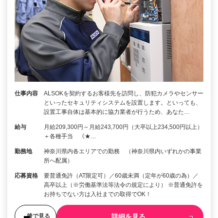
仕事内容
ALSOKを契約するお客様先を訪問し、防犯カメラやセンサー
といったセキュリティシステムを設置します。といっても、
設置工事自体は基本的に協力業者が行うため、あなた…
給与
月給209,300円～月給243,700円（大卒以上234,500円以上）
＋各種手当 《★…
勤務地
神奈川県内各エリアでの勤務 （神奈川県内いずれかの事業
所へ配属）
応募資格
要普通免許（AT限定可）／60歳未満（定年が60歳の為）／
高卒以上（※労働基準法等法令の規定により） ※普通免許を
お持ちでない方は入社までの取得でOK！
詳細を見る
後で見る