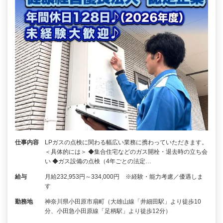
仕事内容
LPガスの点検に関わる幅広い業務に携わっていただきます。
＜具体的には＞ ◆集合住宅などのガス開栓・退去時の立ち会
い ◆ガス設備の点検（4年ごとの法定…
給与
月給232,953円～334,000円 ※経験・能力考慮／優遇しま
す
勤務地
神奈川県小田原市扇町（大雄山線「井細田駅」より徒歩10
分、小田急小田原線「足柄駅」より徒歩12分）