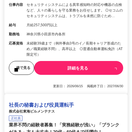
仕事内容
セキュリティシステムによる異常感知時の対応や機器の点検
など、人々の暮らしを守る業務をお任せします。 ◎セコムの
セキュリティシステムは、トラブルを未然に防ぐため…
給与
月給257,500円以上
勤務地
神奈川県小田原市内各所
応募資格
未経験39歳まで（例外事由3号のイ／長期キャリア形成のた
め／職業経験不問）、高卒以上 ◎普通自動車運転免許（AT
限定可）
詳細を見る
後で見る
更新日： 2026/06/15 掲載終了日： 2027/06/30
社長の秘書および役員運転手
株式会社東海ビルメンテナス
正社員
業界不問の経験者募集！「実務経験が浅い」「ブランク
がある」方も大丈夫！20代～60代まで活躍中！