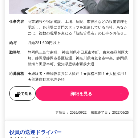
仕事内容
商業施設や宿泊施設、工場、病院、市役所などの設備管理を
受託し、各現場に専門スタッフを派遣している当社。あなた
には、複数の現場を束ねる「統括管理者」の仕事をお任せ…
給与
月給281,600円以上
勤務地
静岡県三島市南町、 神奈川県小田原市本町、東京都品川区大
崎、静岡県静岡市葵区新通、神奈川県海老名市中央、静岡県
熱海市田原本町、愛知県豊橋市駅前大通
応募資格
★経験者・未経験者共に大歓迎！★資格不問！★人柄採用！
★普通自動車免許必須
詳細を見る
後で見る
更新日： 2026/06/22 掲載終了日： 2027/06/25
役員の送迎ドライバー