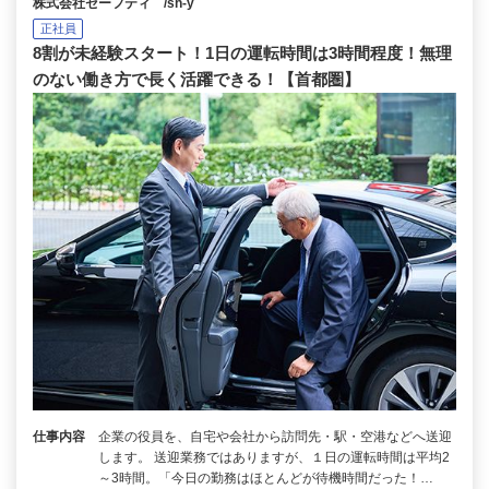
株式会社セーフティ /sh-y
正社員
8割が未経験スタート！1日の運転時間は3時間程度！無理
のない働き方で長く活躍できる！【首都圏】
仕事内容
企業の役員を、自宅や会社から訪問先・駅・空港などへ送迎
します。 送迎業務ではありますが、１日の運転時間は平均2
～3時間。「今日の勤務はほとんどが待機時間だった！…