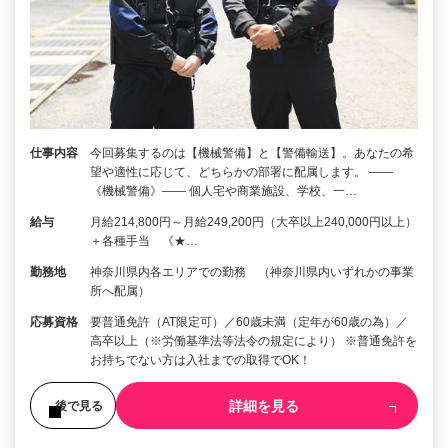
仕事内容
今回募集するのは【機械警備】と【警備輸送】。あなたの希
望や適性に応じて、どちらかの部署に配属します。 ――
《機械警備》―― 個人宅や商業施設、学校、一…
給与
月給214,800円～月給249,200円（大卒以上240,000円以上）
＋各種手当 《★…
勤務地
神奈川県内各エリアでの勤務 （神奈川県内いずれかの事業
所へ配属）
応募資格
要普通免許（AT限定可）／60歳未満（定年が60歳の為）／
高卒以上（※労働基準法等法令の規定により） ※普通免許を
お持ちでない方は入社までの取得でOK！
詳細を見る
後で見る