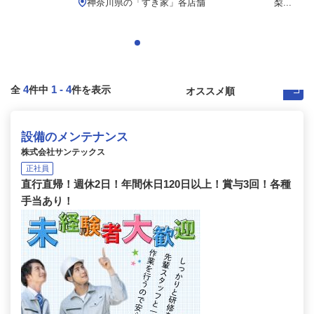
神奈川県の「すき家」各店舗
梨...
4
1
-
4
全
件中
件を表示
設備のメンテナンス
株式会社サンテックス
正社員
直行直帰！週休2日！年間休日120日以上！賞与3回！各種
手当あり！