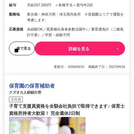
給与
月給267,580円 ＋各種手当＋賞与年2回
勤務地
東京都・神奈川県・埼玉県内各所 ※首都圏エリアで通勤を
考慮します。
応募資格
未経験OK／異業種出身者多数活躍中♪／要普通免許（二種免
許不要）／学歴・経験不問
詳細を見る
後で見る
更新日： 2026/04/10 掲載終了日： 2027/04/16
保育園の保育補助者
クズオカ人材紹介所
正社員
子育て支援員資格を全額会社負担で取得できます♪ 保育士
資格所持者大歓迎！ 完全週休2日制