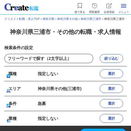
後で見る
閲覧履歴
会員登録
メニュー
クリエイト転職・求人TOP
＞
神奈川県
＞
神奈川県その他
＞
神奈川県三浦市
＞
神奈川県三浦市・そ
神奈川県三浦市・その他の転職・求人情報
検索条件の設定
絞り込む
職種
指定しない
選択
エリア
神奈川県その他(三浦市)
選択
条件
急募
選択
業種
指定しない
選択