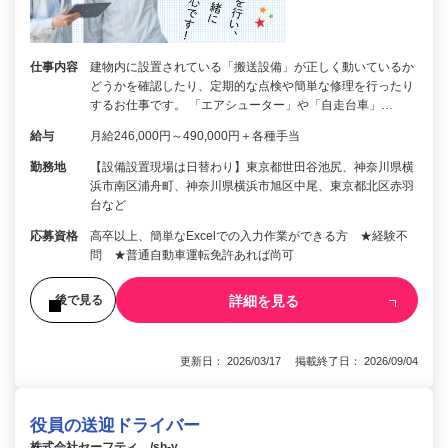
仕事内容
建物内に設置されている「搬送設備」が正しく動いているか
どうかを確認したり、定期的な点検や簡単な修理を行ったり
するお仕事です。 「エアシューター」や「自走台車」…
給与
月給246,000円～490,000円＋各種手当
勤務地
【設備設置現場は日替わり】東京都世田谷池尻、神奈川県横
浜市南区浦舟町、神奈川県横浜市旭区中尾、東京都北区赤羽
台など
応募資格
高卒以上、簡単なExcelでの入力作業ができる方 ★経験不
問 ★普通自動車運転免許あれば尚可
詳細を見る
後で見る
更新日： 2026/03/17 掲載終了日： 2026/09/04
役員の送迎ドライバー
株式会社セーフティ /sh-y