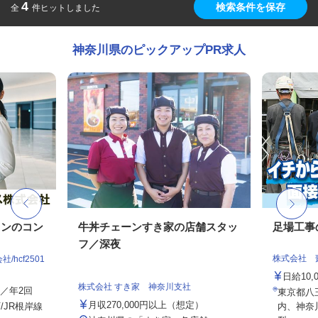
4
検索条件を保存
全
件ヒットしました
神奈川県のピックアップPR求人
ョンのコン
牛丼チェーンすき家の店舗スタッ
足場工事
フ／深夜
株式会社 
hcf2501
日給10,
株式会社 すき家 神奈川支社
与／年2回
東京都八
月収270,000円以上（想定）
/JR根岸線
内、神奈