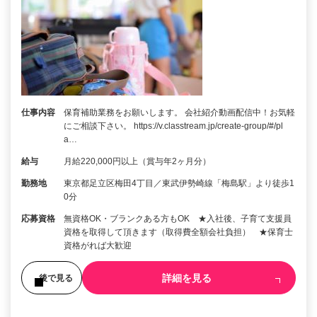
仕事内容
保育補助業務をお願いします。 会社紹介動画配信中！お気軽
にご相談下さい。 https://v.classtream.jp/create-group/#/pl
a…
給与
月給220,000円以上（賞与年2ヶ月分）
勤務地
東京都足立区梅田4丁目／東武伊勢崎線「梅島駅」より徒歩1
0分
応募資格
無資格OK・ブランクある方もOK ★入社後、子育て支援員
資格を取得して頂きます（取得費全額会社負担） ★保育士
資格がれば大歓迎
詳細を見る
後で見る