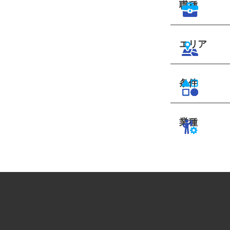
職種
エリア
条件
業種