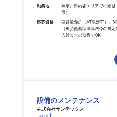
給与
月給214,800円～月給249,
当 《★…
勤務地
神奈川県内各エリアでの勤
属）
応募資格
要普通免許（AT限定可）／
（※労働基準法等法令の規定
入社までの取得でOK！
設備のメンテナンス