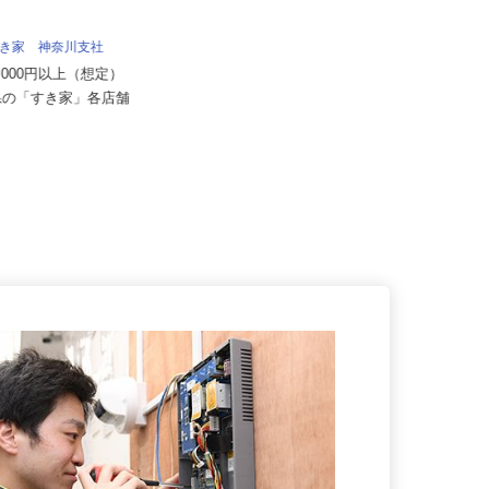
大井流通センター
月給280,000円〜300,000円以上＋
手当
 すき家 神奈川支社
神奈川県足柄上郡大井町山田（小田
70,000円以上（想定）
急小田原線「新松田駅」より車で
川県の「すき家」各店舗
約...