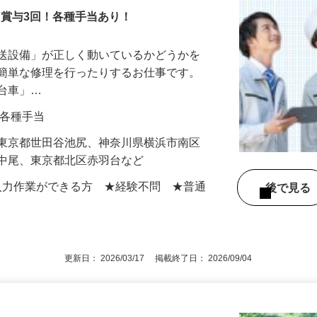
！賞与3回！各種手当あり！
搬送設備」が正しく動いているかどうかを
や簡単な修理を行ったりするお仕事です。
走台車」…
0円＋各種手当
】東京都世田谷池尻、神奈川県横浜市南区
区中尾、東京都北区赤羽台など
での入力作業ができる方 ★経験不問 ★普通
後で見
更新日： 2026/03/17 掲載終了日： 2026/09/04