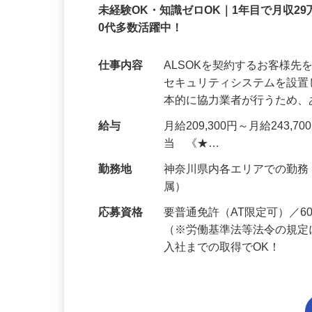
正社員
未経験OK・知識ゼロOK｜1年目で月収29
0代多数活躍中！
仕事内容
ALSOKを契約するお客様
セキュリティシステムを設
本的に協力業者が行うため
給与
月給209,300円～月給243,
当 《★…
勤務地
神奈川県内各エリアでの勤
属）
応募資格
要普通免許（AT限定可）／
（※労働基準法等法令の規定
入社までの取得でOK！