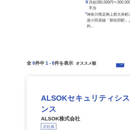
大井流通センター
月給280,000円〜300,
手当
株式会社 すき家 神奈川支社
神奈川県足柄上郡大井
月収270,000円以上（想定）
急小田原線「新松田駅
神奈川県の「すき家」各店舗
約...
全
6
件中
1
-
6
件を表示
ALSOKセキュリティシ
ンス
ALSOK株式会社