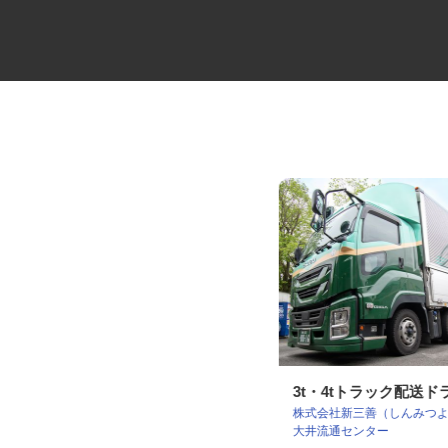
牛丼チェーンすき家の店舗スタ
3t・4tトラック配送
株式会社新三善（しんみつ
ッフ／深夜