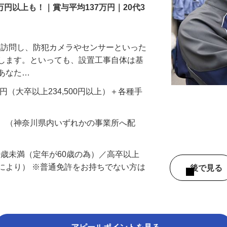
万円以上も！｜賞与平均137万円｜20代3
先を訪問し、防犯カメラやセンサーといった
置します。といっても、設置工事自体は基
、あなた…
700円（大卒以上234,500円以上）＋各種手
務 （神奈川県内いずれかの事業所へ配
60歳未満（定年が60歳の為）／高卒以上
により） ※普通免許をお持ちでない方は
後で見