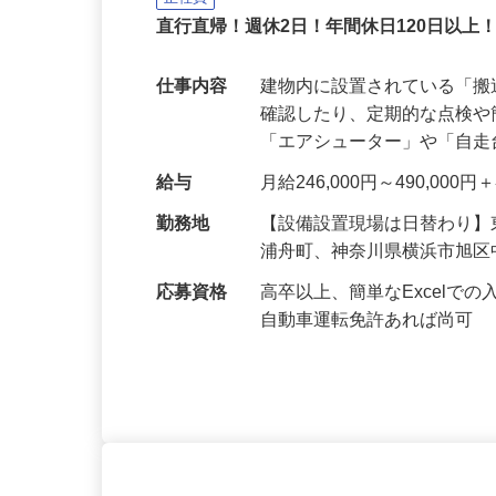
株式会社サンテックス
正社員
直行直帰！週休2日！年間休日120日以上
仕事内容
建物内に設置されている「
確認したり、定期的な点検
「エアシューター」や「自
給与
月給246,000円～490,00
勤務地
【設備設置現場は日替わり
浦舟町、神奈川県横浜市旭
応募資格
高卒以上、簡単なExcel
自動車運転免許あれば尚可