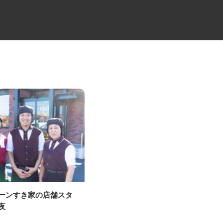
ェーンすき家の店舗スタ
3t・4tトラック配送ドライバー
株式会社新三善（しんみつよし） 東名
深夜