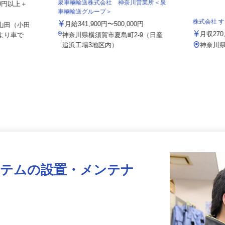
泉車輛輸送株式会社 神奈川営業所＜泉
000円以上＋
車輛輸送グループ＞
株式会社
月給341,900円〜500,000円
町山田（小田
月収2
」より車で
神奈川県横須賀市夏島町2-9（日産
追浜工場3地区内）
神奈
ステムの設置・メンテナ