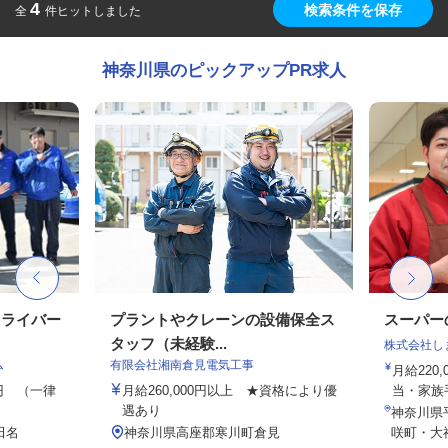
4
検索条件を保存
全
件ヒットしました
神奈川県のピックアップPR求人
ドライバー
プラントやクレーンの設備保全ス
スーパー
タッフ（未経験...
株式会社し
ム
有限会社湘南倉見電気工事
月給220
00円 （一律
月給260,000円以上 ★資格により優
当・家族
遇あり
神奈川県
田名
神奈川県高座郡寒川町倉見
咲町・大