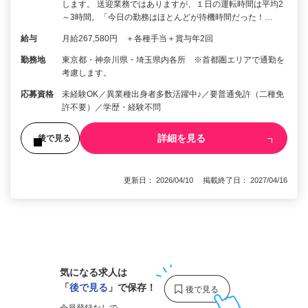
します。 送迎業務ではありますが、１日の運転時間は平均2
～3時間。「今日の勤務はほとんどが待機時間だった！…
給与
月給267,580円 ＋各種手当＋賞与年2回
勤務地
東京都・神奈川県・埼玉県内各所 ※首都圏エリアで通勤を
考慮します。
応募資格
未経験OK／異業種出身者多数活躍中♪／要普通免許（二種免
許不要）／学歴・経験不問
詳細を見る
後で見る
更新日： 2026/04/10 掲載終了日： 2027/04/16
1
気になる求人は
「
後で見る
」で保存！