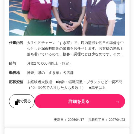
仕事内容
大手牛丼チェーン『すき家』で、店内清掃や翌日の準備を中
心とした深夜時間帯の業務をお任せします。お客様の来店も
落ち着いているので、接客・調理などは少なめです。その…
給与
月収270,000円以上（想定）
勤務地
神奈川県の「すき家」各店舗
応募資格
未経験者大歓迎 ■年齢・転職回数・ブランクなど一切不問
（40～50代で入社した人も多数！） ■高卒以上
詳細を見る
後で見る
更新日： 2026/04/17 掲載終了日： 2027/04/23