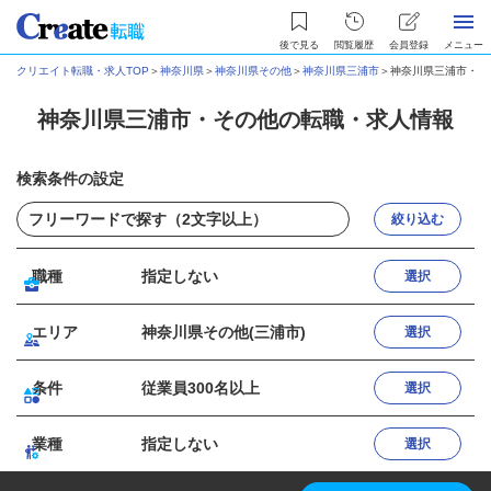
後で見る
閲覧履歴
会員登録
メニュー
クリエイト転職・求人TOP
＞
神奈川県
＞
神奈川県その他
＞
神奈川県三浦市
＞
神奈川県三浦市・そ
神奈川県三浦市・その他の転職・求人情報
検索条件の設定
絞り込む
職種
指定しない
選択
エリア
神奈川県その他(三浦市)
選択
条件
従業員300名以上
選択
業種
指定しない
選択