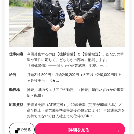
仕事内容
今回募集するのは【機械警備】と【警備輸送】。あなたの希
望や適性に応じて、どちらかの部署に配属します。 ――
《機械警備》―― 個人宅や商業施設、学校、一…
給与
月給214,800円～月給249,200円（大卒以上240,000円以上）
＋各種手当 《★…
勤務地
神奈川県内各エリアでの勤務 （神奈川県内いずれかの事業
所へ配属）
応募資格
要普通免許（AT限定可）／60歳未満（定年が60歳の為）／
高卒以上（※労働基準法等法令の規定により） ※普通免許を
お持ちでない方は入社までの取得でOK！
詳細を見る
後で見る