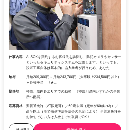
仕事内容
ALSOKを契約するお客様先を訪問し、防犯カメラやセンサー
といったセキュリティシステムを設置します。といっても、
設置工事自体は基本的に協力業者が行うため、あなた…
給与
月給209,300円～月給243,700円（大卒以上234,500円以上）
＋各種手当 《★…
勤務地
神奈川県内各エリアでの勤務 （神奈川県内いずれかの事業
所へ配属）
応募資格
要普通免許（AT限定可）／60歳未満（定年が60歳の為）／
高卒以上（※労働基準法等法令の規定により） ※普通免許を
お持ちでない方は入社までの取得でOK！
後で見る