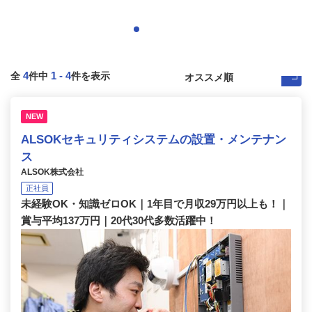
4
1
-
4
全
件中
件を表示
NEW
ALSOKセキュリティシステムの設置・メンテナン
ス
ALSOK株式会社
正社員
未経験OK・知識ゼロOK｜1年目で月収29万円以上も！｜
賞与平均137万円｜20代30代多数活躍中！