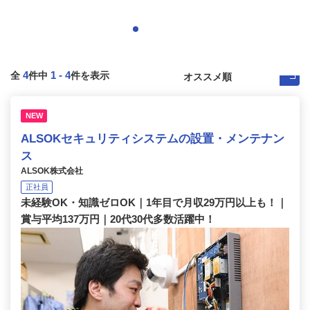
4
1
-
4
全
件中
件を表示
NEW
ALSOKセキュリティシステムの設置・メンテナン
ス
ALSOK株式会社
正社員
未経験OK・知識ゼロOK｜1年目で月収29万円以上も！｜
賞与平均137万円｜20代30代多数活躍中！