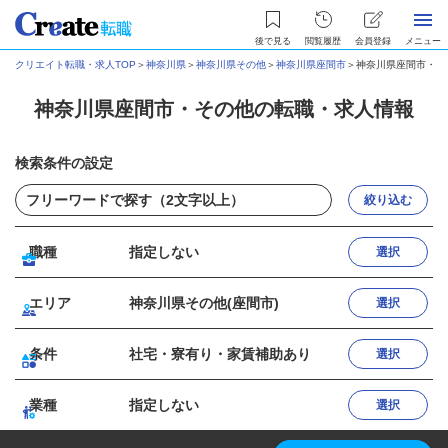
後で見る
閲覧履歴
会員登録
メニュー
クリエイト転職・求人TOP
＞
神奈川県
＞
神奈川県その他
＞
神奈川県座間市
＞
神奈川県座間市・そ
神奈川県座間市・その他の転職・求人情報
検索条件の設定
絞り込む
職種
指定しない
選択
エリア
神奈川県その他(座間市)
選択
条件
社宅・寮有り・家賃補助あり
選択
業種
指定しない
選択