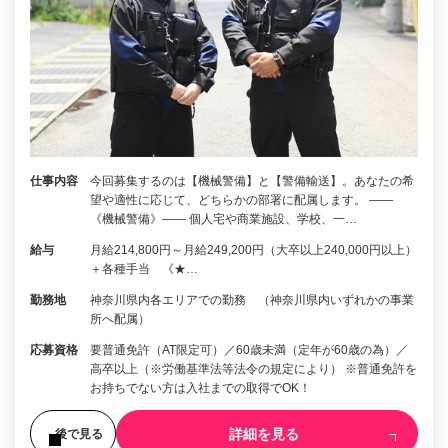
仕事内容
今回募集するのは【機械警備】と【警備輸送】。あなたの希
望や適性に応じて、どちらかの部署に配属します。 ――
《機械警備》―― 個人宅や商業施設、学校、一…
給与
月給214,800円～月給249,200円（大卒以上240,000円以上）
＋各種手当 《★…
勤務地
神奈川県内各エリアでの勤務 （神奈川県内いずれかの事業
所へ配属）
応募資格
要普通免許（AT限定可）／60歳未満（定年が60歳の為）／
高卒以上（※労働基準法等法令の規定により） ※普通免許を
お持ちでない方は入社までの取得でOK！
詳細を見る
後で見る