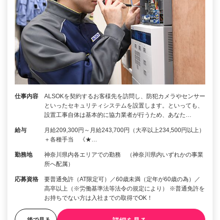
仕事内容
ALSOKを契約するお客様先を訪問し、防犯カメラやセンサー
といったセキュリティシステムを設置します。といっても、
設置工事自体は基本的に協力業者が行うため、あなた…
給与
月給209,300円～月給243,700円（大卒以上234,500円以上）
＋各種手当 《★…
勤務地
神奈川県内各エリアでの勤務 （神奈川県内いずれかの事業
所へ配属）
応募資格
要普通免許（AT限定可）／60歳未満（定年が60歳の為）／
高卒以上（※労働基準法等法令の規定により） ※普通免許を
お持ちでない方は入社までの取得でOK！
後で見る