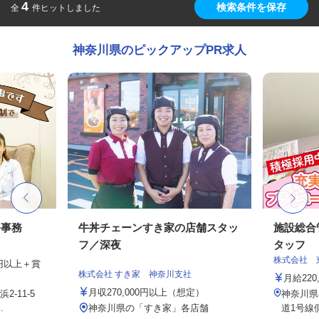
4
検索条件を保存
全
件ヒットしました
神奈川県のピックアップPR求人
務事務
牛丼チェーンすき家の店舗スタッ
施設総合
フ／深夜
タッフ
株式会社 
00円以上＋賞
株式会社 すき家 神奈川支社
月給220,
月収270,000円以上（想定）
-11-5
神奈川県
.
神奈川県の「すき家」各店舗
道1号線