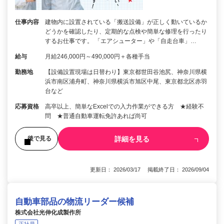
仕事内容
建物内に設置されている「搬送設備」が正しく動いているか
どうかを確認したり、定期的な点検や簡単な修理を行ったり
するお仕事です。 「エアシューター」や「自走台車」…
給与
月給246,000円～490,000円＋各種手当
勤務地
【設備設置現場は日替わり】東京都世田谷池尻、神奈川県横
浜市南区浦舟町、神奈川県横浜市旭区中尾、東京都北区赤羽
台など
応募資格
高卒以上、簡単なExcelでの入力作業ができる方 ★経験不
問 ★普通自動車運転免許あれば尚可
詳細を見る
後で見る
更新日： 2026/03/17 掲載終了日： 2026/09/04
自動車部品の物流リーダー候補
株式会社光伸化成製作所
正社員