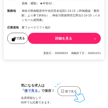
資格・通勤） ★年収42…
勤務地
神奈川県相模原市中央区田名塩田1-14-13（JR相模線「番田
駅」より車で約6分）、神奈川県座間市広野台2-10-10（イオ
ンモール座間裏）
応募資格
要フォークリフト免許
詳細を見る
後で見る
更新日： 2026/06/24 掲載終了日： 2026/12/11
1
気になる求人は
「
後で見る
」で保存！
会員登録なしで、
何件でも応募できます。