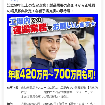
設立50年以上の安定企業！製品需要の高まりから正社員
の増員募集決定！各種手当充実の厚待遇！
仕事内容
自動車部品をスムーズに運ぶ、工場内での運搬業務 【具体的
には・・・】 ・工場内での部品運搬作業 ・フォークリフト
または専用台車での部品移動 ・塗装…
給与
月給280,000円～350,000円＋諸手当（調整・家族・住宅・