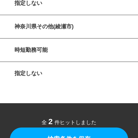
指定しない
神奈川県その他(綾瀬市)
時短勤務可能
指定しない
2
全
件ヒットしました