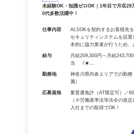
正社員
未経験OK・知識ゼロOK｜1年目で月収29
0代多数活躍中！
仕事内容
ALSOKを契約するお客様
セキュリティシステムを設
本的に協力業者が行うため
給与
月給209,300円～月給243,
当 《★…
勤務地
神奈川県内各エリアでの勤
属）
応募資格
要普通免許（AT限定可）／
（※労働基準法等法令の規定
入社までの取得でOK！