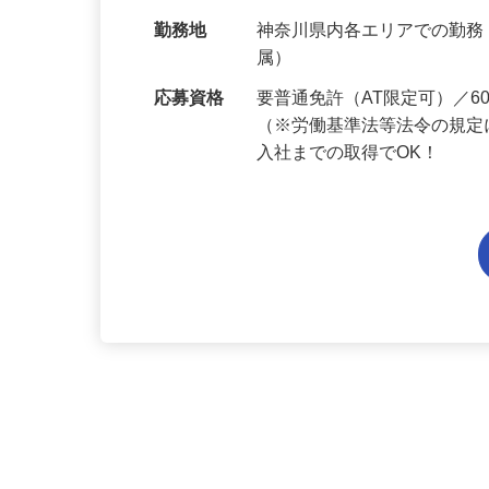
給与
月給214,800円～月給249,
当 《★…
勤務地
神奈川県内各エリアでの勤
属）
応募資格
要普通免許（AT限定可）／
（※労働基準法等法令の規定
入社までの取得でOK！