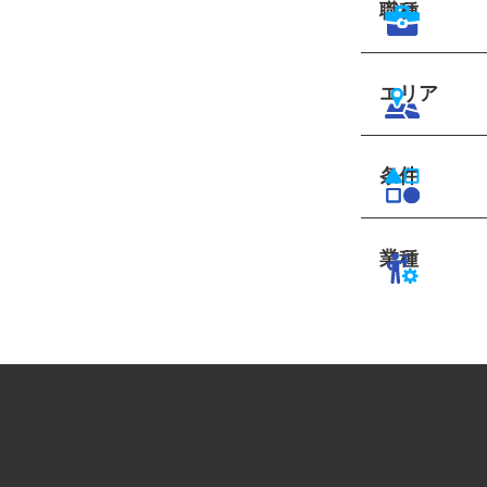
職種
エリア
条件
業種