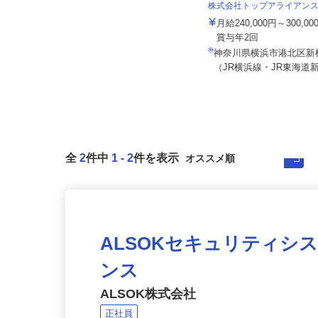
株式会社 輪設計
株式会社トップアライアン
月給250,000円～850,000円＋賞与
年2回＋諸手当
月給240,000円～300,
賞与年2回
東京都町田市森野（小田急線「町田
駅」から徒歩6分）、神奈川県海
神奈川県横浜市港北区新横
老...
（JR横浜線・JR東海道新
全
2
件中
1
-
2
件を表示
ALSOKセキュリティシ
ンス
ALSOK株式会社