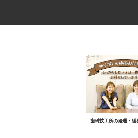
CAD設計スタッフ（街づくり・
歯科技工所の経理・
住宅地造成／分...