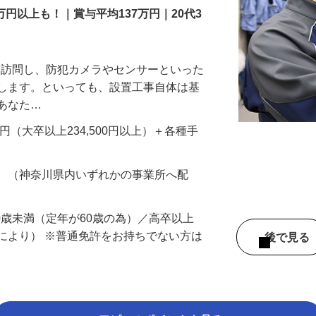
万円以上も！｜賞与平均137万円｜20代3
先を訪問し、防犯カメラやセンサーといった
置します。といっても、設置工事自体は基
、あなた…
700円（大卒以上234,500円以上）＋各種手
務 （神奈川県内いずれかの事業所へ配
60歳未満（定年が60歳の為）／高卒以上
により） ※普通免許をお持ちでない方は
後で見