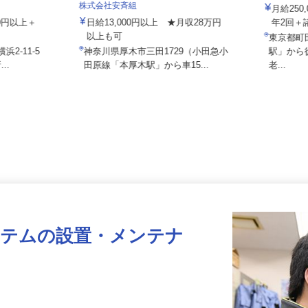
株式会社
ス
株式会社安斉組
月給25
000円以上＋
日給13,000円以上 ★月収28万円
年2回
以上も可
東京都
浜2-11-5
神奈川県厚木市三田1729（小田急小
駅」か
...
田原線「本厚木駅」から車15...
老...
ステムの設置・メンテナ