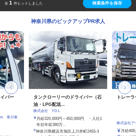
1
検索条件を保存
全
件ヒットしました
神奈川県のピックアップPR求人
ライバー
タンクローリーのドライバー（⽯
トレーラ
油・LPG配送...
株式会社 Y.D.L
am 寒川車
月給320,000円～450,000円 ・⼊社1
株式会社ア
年目年収380万...
月給400,
神奈川県横浜市旭区上川井町2455-3