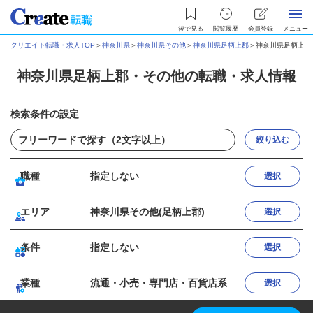
後で見る
閲覧履歴
会員登録
メニュー
クリエイト転職・求人TOP
＞
神奈川県
＞
神奈川県その他
＞
神奈川県足柄上郡
＞
神奈川県足柄上郡
神奈川県足柄上郡・その他の転職・求人情報
検索条件の設定
絞り込む
職種
指定しない
選択
エリア
神奈川県その他(足柄上郡)
選択
条件
指定しない
選択
業種
流通・小売・専門店・百貨店系
選択