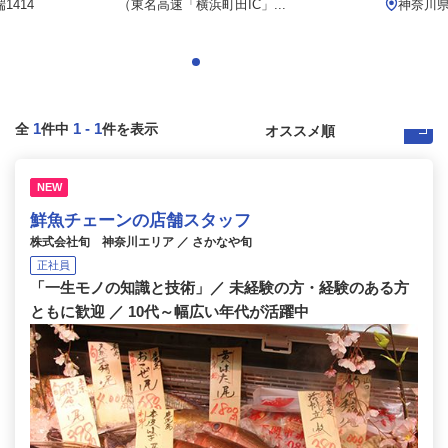
414
（東名⾼速「横浜町⽥IC」...
神奈川県藤
1
1
-
1
全
件中
件を表示
NEW
鮮魚チェーンの店舗スタッフ
株式会社旬 神奈川エリア ／ さかなや旬
正社員
「一生モノの知識と技術」／ 未経験の方・経験のある方
ともに歓迎 ／ 10代～幅広い年代が活躍中