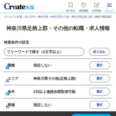
後で見る
閲覧履歴
会員登録
メニュー
クリエイト転職・求人TOP
＞
神奈川県
＞
神奈川県その他
＞
神奈川県足柄上郡
＞
神奈川県足柄上郡
神奈川県足柄上郡・その他の転職・求人情報
検索条件の設定
絞り込む
職種
指定しない
選択
エリア
神奈川県その他(足柄上郡)
選択
条件
5日以上連続休暇取得可能
選択
業種
指定しない
選択