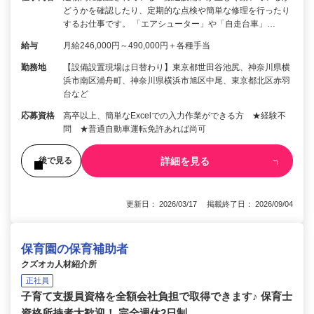
どうかを確認したり、定期的な点検や簡単な修理を行ったり
するお仕事です。 「エアシューター」や「自走台車」…
給与
月給246,000円～490,000円＋各種手当
勤務地
【設備設置現場は日替わり】東京都世田谷池尻、神奈川県横
浜市南区浦舟町、神奈川県横浜市旭区中尾、東京都北区赤羽
台など
応募資格
高卒以上、簡単なExcelでの入力作業ができる方 ★経験不
問 ★普通自動車運転免許あれば尚可
詳細を見る
後で見る
更新日： 2026/03/17 掲載終了日： 2026/09/04
保育園の保育補助者
クズオカ人材紹介所
正社員
子育て支援員資格を全額会社負担で取得できます♪ 保育士
資格所持者大歓迎！ 完全週休2日制