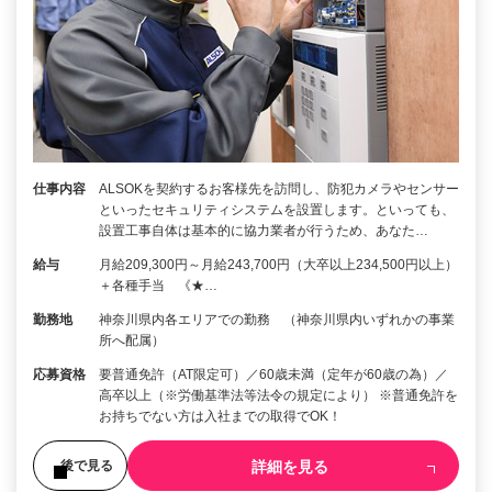
仕事内容
ALSOKを契約するお客様先を訪問し、防犯カメラやセンサー
といったセキュリティシステムを設置します。といっても、
設置工事自体は基本的に協力業者が行うため、あなた…
給与
月給209,300円～月給243,700円（大卒以上234,500円以上）
＋各種手当 《★…
勤務地
神奈川県内各エリアでの勤務 （神奈川県内いずれかの事業
所へ配属）
応募資格
要普通免許（AT限定可）／60歳未満（定年が60歳の為）／
高卒以上（※労働基準法等法令の規定により） ※普通免許を
お持ちでない方は入社までの取得でOK！
詳細を見る
後で見る