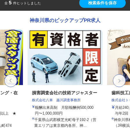
5
検索条件を保存
全
件ヒットしました
神奈川県のピックアップPR求人
キング・在
損害調査会社の技術アジャスター
歯科技工
株式会社八車 越川調査事務所
株式会社ト
報酬出来高制 月額報酬例500,000
月給240
00円以上 ★
円〜1,000,000円
与年2回
千葉県山武郡横芝光町母子192-2（営
神奈川県横
町474
業エリアは東京都内各所、神...
（JR横浜