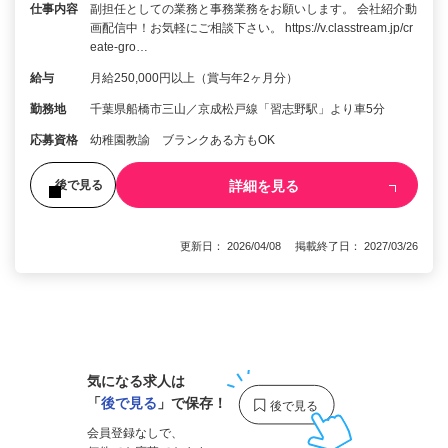
仕事内容
副担任としての業務と事務業務をお願いします。 会社紹介動
画配信中！お気軽にご相談下さい。 https://v.classtream.jp/cr
eate-gro…
給与
月給250,000円以上（賞与年2ヶ月分）
勤務地
千葉県船橋市三山／京成松戸線「習志野駅」より車5分
応募資格
幼稚園教諭 ブランクある方もOK
詳細を見る
後で見る
更新日： 2026/04/08 掲載終了日： 2027/03/26
1
気になる求人は
「
後で見る
」で保存！
会員登録なしで、