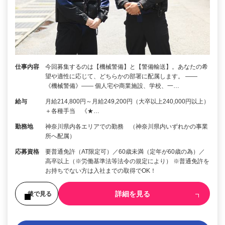
仕事内容
今回募集するのは【機械警備】と【警備輸送】。あなたの希
望や適性に応じて、どちらかの部署に配属します。 ――
《機械警備》―― 個人宅や商業施設、学校、一…
給与
月給214,800円～月給249,200円（大卒以上240,000円以上）
＋各種手当 《★…
勤務地
神奈川県内各エリアでの勤務 （神奈川県内いずれかの事業
所へ配属）
応募資格
要普通免許（AT限定可）／60歳未満（定年が60歳の為）／
高卒以上（※労働基準法等法令の規定により） ※普通免許を
お持ちでない方は入社までの取得でOK！
詳細を見る
後で見る