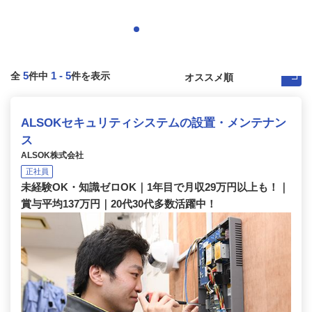
5
1
-
5
全
件中
件を表示
ALSOKセキュリティシステムの設置・メンテナン
ス
ALSOK株式会社
正社員
未経験OK・知識ゼロOK｜1年目で月収29万円以上も！｜
賞与平均137万円｜20代30代多数活躍中！