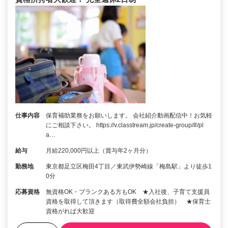
仕事内容
保育補助業務をお願いします。 会社紹介動画配信中！お気軽
にご相談下さい。 https://v.classtream.jp/create-group/#/pl
a…
給与
月給220,000円以上（賞与年2ヶ月分）
勤務地
東京都足立区梅田4丁目／東武伊勢崎線「梅島駅」より徒歩1
0分
応募資格
無資格OK・ブランクある方もOK ★入社後、子育て支援員
資格を取得して頂きます（取得費全額会社負担） ★保育士
資格がれば大歓迎