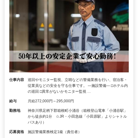
仕事内容
巡回やモニター監視、立哨などの警備業務を行い、宿泊客・
従業員などの安全を守る仕事です。 ―施設警備― □ホテル内
の巡回 □異常がないかモニター監視 …
給与
月給272,000円～295,000円
勤務地
神奈川県足柄下郡箱根町小涌谷（箱根登山電車「小涌谷駅」
から徒歩約1分 ☆JR・小田急線「小田原駅」よりシャトル
バスあり）
応募資格
施設警備業務検定1級（責任者）