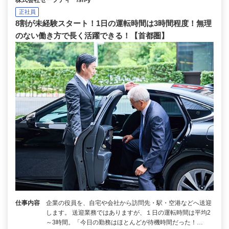
株式会社セーフティ /sh-y
正社員
8割が未経験スタート！1日の運転時間は3時間程度！無理
のない働き方で長く活躍できる！【首都圏】
仕事内容
企業の役員を、自宅や会社から訪問先・駅・空港などへ送迎
します。 送迎業務ではありますが、１日の運転時間は平均2
～3時間。「今日の勤務はほとんどが待機時間だった！…