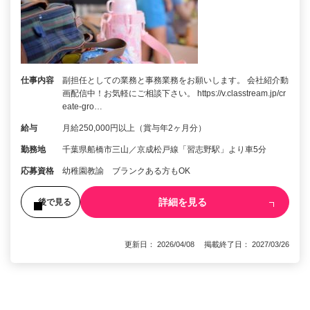
仕事内容
副担任としての業務と事務業務をお願いします。 会社紹介動
画配信中！お気軽にご相談下さい。 https://v.classtream.jp/cr
eate-gro…
給与
月給250,000円以上（賞与年2ヶ月分）
勤務地
千葉県船橋市三山／京成松戸線「習志野駅」より車5分
応募資格
幼稚園教諭 ブランクある方もOK
詳細を見る
後で見る
更新日： 2026/04/08 掲載終了日： 2027/03/26
1