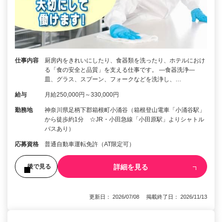
仕事内容
厨房内をきれいにしたり、食器類を洗ったり、ホテルにおけ
る「食の安全と品質」を支える仕事です。 ―食器洗浄―
皿、グラス、スプーン、フォークなどを洗浄し、…
給与
月給250,000円～330,000円
勤務地
神奈川県足柄下郡箱根町小涌谷（箱根登山電車「小涌谷駅」
から徒歩約1分 ☆JR・小田急線「小田原駅」よりシャトル
バスあり）
応募資格
普通自動車運転免許（AT限定可）
詳細を見る
後で見る
更新日： 2026/07/08 掲載終了日： 2026/11/13