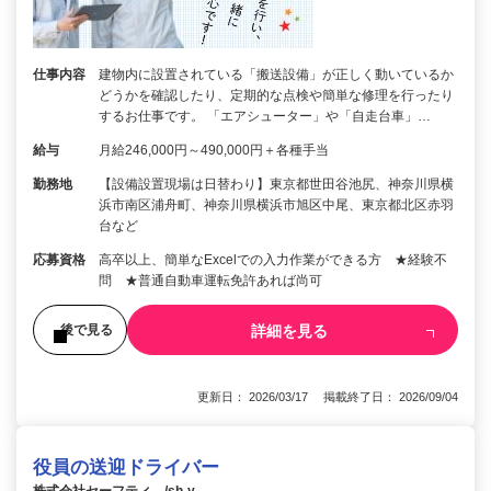
仕事内容
建物内に設置されている「搬送設備」が正しく動いているか
どうかを確認したり、定期的な点検や簡単な修理を行ったり
するお仕事です。 「エアシューター」や「自走台車」…
給与
月給246,000円～490,000円＋各種手当
勤務地
【設備設置現場は日替わり】東京都世田谷池尻、神奈川県横
浜市南区浦舟町、神奈川県横浜市旭区中尾、東京都北区赤羽
台など
応募資格
高卒以上、簡単なExcelでの入力作業ができる方 ★経験不
問 ★普通自動車運転免許あれば尚可
詳細を見る
後で見る
更新日： 2026/03/17 掲載終了日： 2026/09/04
役員の送迎ドライバー