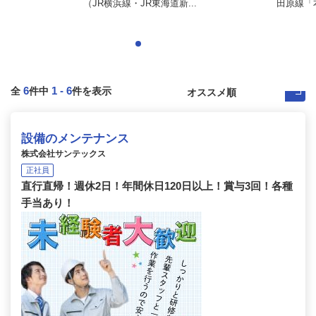
（JR横浜線・JR東海道新...
田原線「本
6
1
-
6
全
件中
件を表示
設備のメンテナンス
株式会社サンテックス
正社員
直行直帰！週休2日！年間休日120日以上！賞与3回！各種
手当あり！