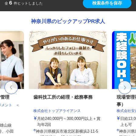
6
検索条件を保存
全
件ヒットしました
神奈川県のピックアップPR求人
給管理
歯科技工所の経理・総務事務
現場管理
事）
ジメント ＜
株式会社トップアライアンス
株式会社安
月給240,000円～300,000円以上＋賞
日給13
与年2回
上も可
雄山線
分、小田
神奈川県横浜市港北区新横浜2-11-5
神奈川県