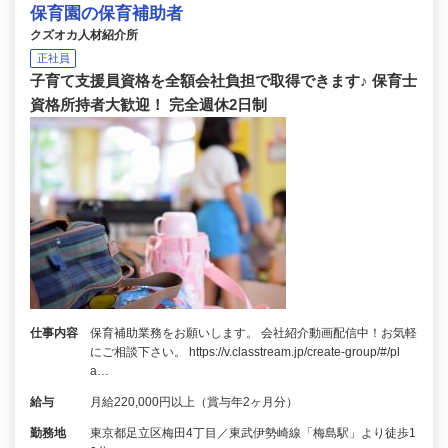
保育園の保育補助者
クズオカ人材紹介所
正社員
子育て支援員資格を全額会社負担で取得できます♪ 保育士
資格所持者大歓迎！ 完全週休2日制
仕事内容
保育補助業務をお願いします。 会社紹介動画配信中！お気軽
にご相談下さい。 https://v.classtream.jp/create-group/#/pl
a…
給与
月給220,000円以上（賞与年2ヶ月分）
勤務地
東京都足立区梅田4丁目／東武伊勢崎線「梅島駅」より徒歩1