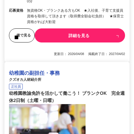
0分
応募資格
無資格OK・ブランクある方もOK ★入社後、子育て支援員
資格を取得して頂きます（取得費全額会社負担） ★保育士
資格がれば大歓迎
詳細を見る
後で見る
更新日： 2026/04/08 掲載終了日： 2027/04/02
幼稚園の副担任・事務
クズオカ人材紹介所
正社員
幼稚園教諭免許を活かして働こう！ ブランクOK 完全週
休2日制（土曜・日曜）