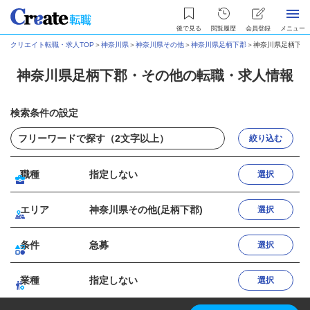
後で見る
閲覧履歴
会員登録
メニュー
クリエイト転職・求人TOP
＞
神奈川県
＞
神奈川県その他
＞
神奈川県足柄下郡
＞
神奈川県足柄下郡
神奈川県足柄下郡・その他の転職・求人情報
検索条件の設定
絞り込む
職種
指定しない
選択
エリア
神奈川県その他(足柄下郡)
選択
条件
急募
選択
業種
指定しない
選択