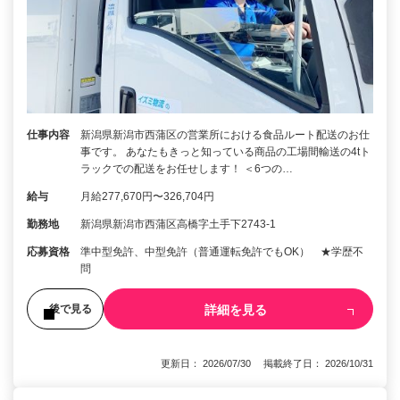
仕事内容
新潟県新潟市西蒲区の営業所における食品ルート配送のお仕
事です。 あなたもきっと知っている商品の工場間輸送の4tト
ラックでの配送をお任せします！ ＜6つの…
給与
月給277,670円〜326,704円
勤務地
新潟県新潟市西蒲区高橋字土手下2743-1
応募資格
準中型免許、中型免許（普通運転免許でもOK） ★学歴不
問
詳細を見る
後で見る
更新日： 2026/07/30 掲載終了日： 2026/10/31