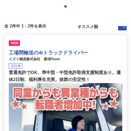
2
1
-
2
全
件中
件を表示
NEW
工場間輸送の4tトラックドライバー
イズミ物流株式会社 新潟Team
正社員
普通免許でOK、準中型・中型免許取得支援制度あり。週
休2日制、福利厚生充実。抜群の安定性！