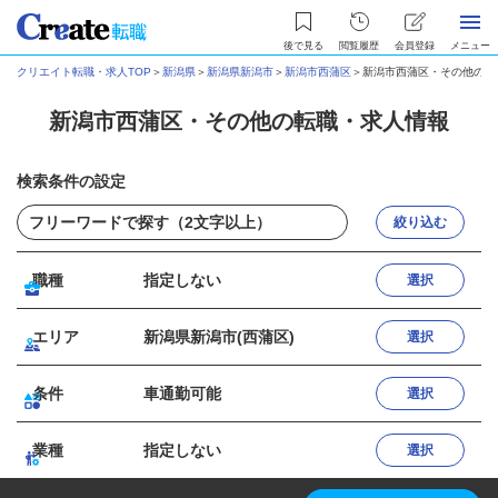
後で見る
閲覧履歴
会員登録
メニュー
クリエイト転職・求人TOP
＞
新潟県
＞
新潟県新潟市
＞
新潟市西蒲区
＞
新潟市西蒲区・その他の転
新潟市西蒲区・その他の転職・求人情報
検索条件の設定
絞り込む
職種
指定しない
選択
エリア
新潟県新潟市(西蒲区)
選択
条件
車通勤可能
選択
業種
指定しない
選択