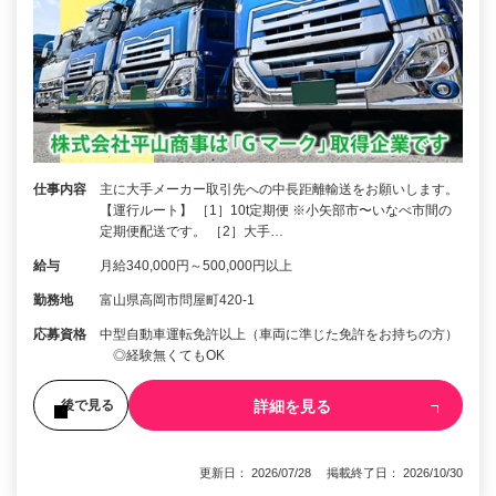
仕事内容
主に大手メーカー取引先への中長距離輸送をお願いします。
【運行ルート】 ［1］10t定期便 ※小矢部市〜いなべ市間の
定期便配送です。 ［2］大手…
給与
月給340,000円～500,000円以上
勤務地
富山県高岡市問屋町420-1
応募資格
中型自動車運転免許以上（車両に準じた免許をお持ちの方）
◎経験無くてもOK
詳細を見る
後で見る
更新日： 2026/07/28 掲載終了日： 2026/10/30