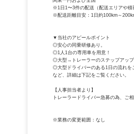
【配送エリア】

関東一円および全国

※1日1〜3件の配送（配送エリアや積
※配送距離目安：1日約100km～200k
▼当社のアピールポイント

◎安心の同乗研修あり。

◎1人1台の専用車を用意！

◎大型→トレーラーのステップアップ
◎大型ドライバーのある1日の流れを
など、詳細は下記をご覧ください。

【人事担当者より】

トレーラードライバー急募の為、ご相
※業務の変更範囲：なし