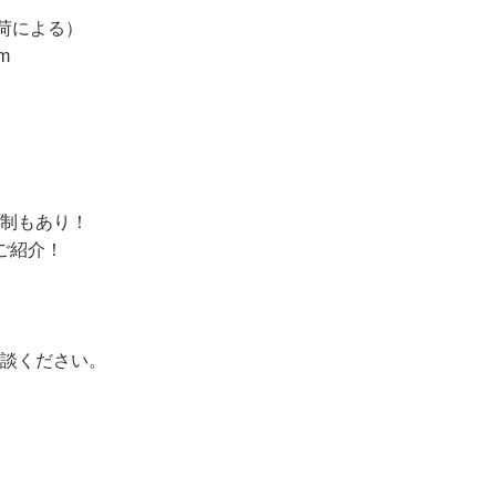
荷による）

m

制もあり！

ご紹介！

談ください。
