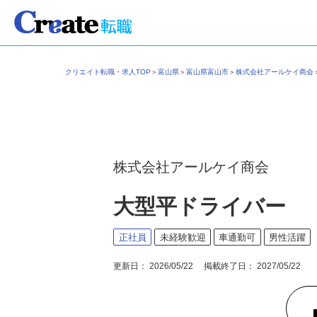
クリエイト転職・求人TOP
＞
富山県
＞
富山県富山市
＞
株式会社アールケイ商
株式会社アールケイ商会
大型平ドライバー
正社員
未経験歓迎
車通勤可
男性活躍
更新日： 2026/05/22 掲載終了日： 2027/05/22