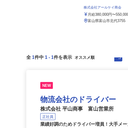
イズミ物流株式会社 富山Team
株式会社アールケイ商会
月給307,146円以上 ※諸手当含む
月給380,000円〜550,0
富山県射水市橋下条1887
富山県富山市北代3755
全
1
件中
1
-
1
件を表示
NEW
物流会社のドライバー
株式会社 平山商事 富山営業所
正社員