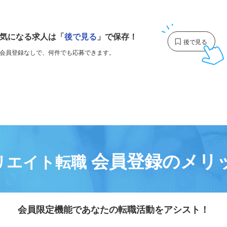
1
気になる求人は
「
後で見る
」で保存！
会員登録なしで、
何件でも応募できます。
会員登録のメリ
リエイト転職