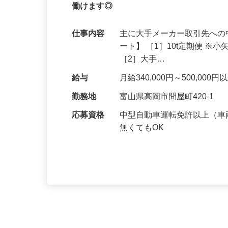
業績好調のためドライバー増員！大手メ
働けます◎
仕事内容
主に大手メーカー取引先への
ート】 ［1］10t定期便 
［2］大手…
給与
月給340,000円～500,000
勤務地
富山県高岡市問屋町420-1
応募資格
中型自動車運転免許以上（
無くてもOK