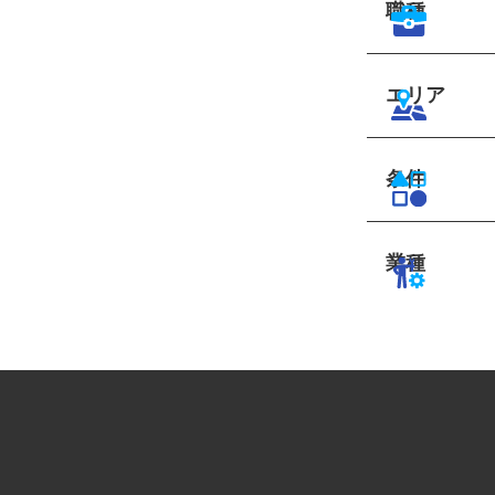
職種
エリア
条件
業種