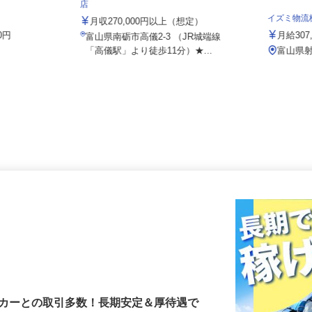
株式会社 すき家 中部支社／南砺高儀
店
イズミ物
月収270,000円以上（想定）
00円
月給3
富山県南砺市高儀2-3 （JR城端線
「高儀駅」より徒歩11分）★...
富山県