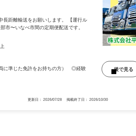
ーカーとの取引多数！長期安定＆厚待遇で
中長距離輸送をお願いします。 【運行ル
※小矢部市〜いなべ市間の定期便配送です。
円以上
車両に準じた免許をお持ちの方） ◎経験
後で見
更新日： 2026/07/28 掲載終了日： 2026/10/30