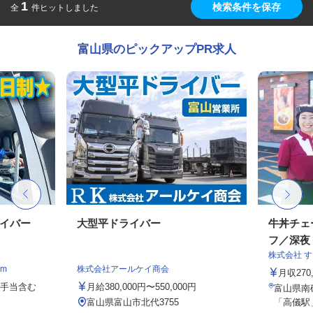
1
検索条件を保存
全
件ヒットしました
富山県のピックアップPR求人
ライバー
大型平ドライバー
牛丼チェ
フ／深夜
株式会社 
m
株式会社アールケイ商会
月収27
諸手当含む
月給380,000円〜550,000円
富山県南砺
富山県富山市北代3755
「高儀駅」