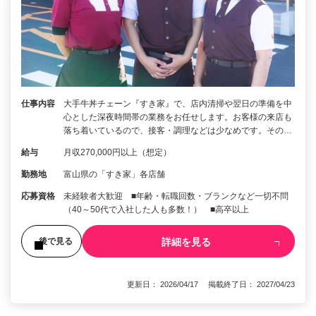
仕事内容
大手牛丼チェーン『すき家』で、店内清掃や翌日の準備を中
心とした深夜時間帯の業務をお任せします。お客様の来店も
落ち着いているので、接客・調理などは少なめです。その…
給与
月収270,000円以上（想定）
勤務地
富山県の「すき家」各店舗
応募資格
未経験者大歓迎 ■年齢・転職回数・ブランクなど一切不問
（40～50代で入社した人も多数！） ■高卒以上
詳細を見る
後で見る
更新日： 2026/04/17 掲載終了日： 2027/04/23