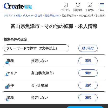
後で見る
閲覧履歴
会員登録
メニュー
クリエイト転職・求人TOP
＞
富山県
＞
富山県魚津市
＞
富山県魚津市・その他の転職・求人情報
富山県魚津市・その他の転職・求人情報
検索条件の設定
絞り込む
職種
指定しない
選択
エリア
富山県(魚津市)
選択
条件
ミドル歓迎
選択
業種
指定しない
選択