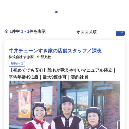
1
1
-
1
全
件中
件を表示
牛丼チェーンすき家の店舗スタッフ／深夜
株式会社 すき家 中部支社
契約社員
【初めてでも安心】誰もが覚えやすいマニュアル確立｜
平均年齢49.1歳｜最大9連休可｜契約社員