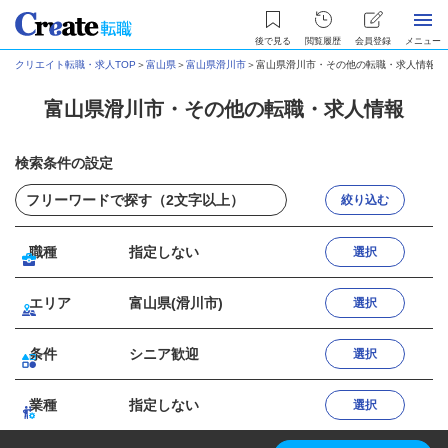
後で見る
閲覧履歴
会員登録
メニュー
クリエイト転職・求人TOP
＞
富山県
＞
富山県滑川市
＞
富山県滑川市・その他の転職・求人情報
富山県滑川市・その他の転職・求人情報
検索条件の設定
絞り込む
職種
指定しない
選択
エリア
富山県(滑川市)
選択
条件
シニア歓迎
選択
業種
指定しない
選択