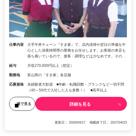
仕事内容
大手牛丼チェーン『すき家』で、店内清掃や翌日の準備を中
心とした深夜時間帯の業務をお任せします。お客様の来店も
落ち着いているので、接客・調理などは少なめです。その…
給与
月収270,000円以上（想定）
勤務地
富山県の「すき家」各店舗
応募資格
未経験者大歓迎 ■年齢・転職回数・ブランクなど一切不問
（40～50代で入社した人も多数！） ■高卒以上
詳細を見る
後で見る
更新日： 2026/04/17 掲載終了日： 2027/04/23