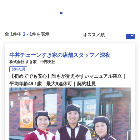
1
1
-
1
全
件中
件を表示
牛丼チェーンすき家の店舗スタッフ／深夜
株式会社 すき家 中部支社
契約社員
【初めてでも安心】誰もが覚えやすいマニュアル確立｜
平均年齢49.1歳｜最大9連休可｜契約社員