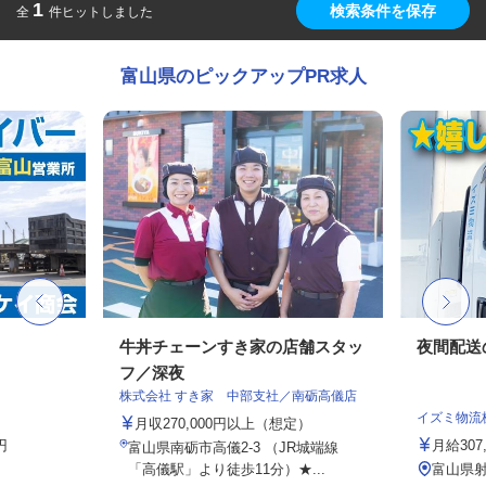
1
検索条件を保存
全
件ヒットしました
富山県のピックアップPR求人
牛丼チェーンすき家の店舗スタッ
夜間配送
フ／深夜
株式会社 すき家 中部支社／南砺高儀店
イズミ物流
月収270,000円以上（想定）
円
月給30
富山県南砺市高儀2-3 （JR城端線
「高儀駅」より徒歩11分）★...
富山県射