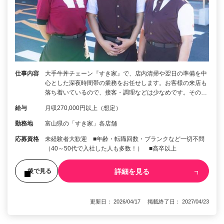
仕事内容
大手牛丼チェーン『すき家』で、店内清掃や翌日の準備を中
心とした深夜時間帯の業務をお任せします。お客様の来店も
落ち着いているので、接客・調理などは少なめです。その…
給与
月収270,000円以上（想定）
勤務地
富山県の「すき家」各店舗
応募資格
未経験者大歓迎 ■年齢・転職回数・ブランクなど一切不問
（40～50代で入社した人も多数！） ■高卒以上
詳細を見る
後で見る
更新日： 2026/04/17 掲載終了日： 2027/04/23