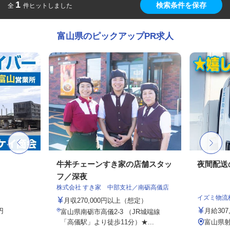
1
検索条件を保存
全
件ヒットしました
富山県のピックアップPR求人
牛丼チェーンすき家の店舗スタッ
夜間配送
フ／深夜
株式会社 すき家 中部支社／南砺高儀店
イズミ物流
月収270,000円以上（想定）
円
月給30
富山県南砺市高儀2-3 （JR城端線
「高儀駅」より徒歩11分）★...
富山県射