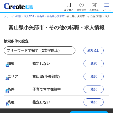
後で見る
閲覧履歴
会員登録
メニュー
クリエイト転職・求人TOP
＞
富山県
＞
富山県小矢部市
＞
富山県小矢部市・その他の転職・求人情
富山県小矢部市・その他の転職・求人情報
検索条件の設定
絞り込む
職種
指定しない
選択
エリア
富山県(小矢部市)
選択
条件
子育てママ在籍中
選択
業種
指定しない
選択