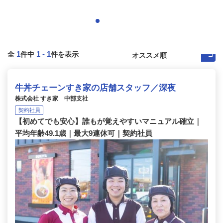
1
1
-
1
全
件中
件を表示
牛丼チェーンすき家の店舗スタッフ／深夜
株式会社 すき家 中部支社
契約社員
【初めてでも安心】誰もが覚えやすいマニュアル確立｜
平均年齢49.1歳｜最大9連休可｜契約社員