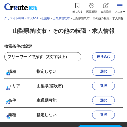
後で見る
閲覧履歴
会員登録
メニュー
クリエイト転職・求人TOP
＞
山梨県
＞
山梨県笛吹市
＞
山梨県笛吹市・その他の転職・求人情報
山梨県笛吹市・その他の転職・求人情報
検索条件の設定
絞り込む
職種
指定しない
選択
エリア
山梨県(笛吹市)
選択
条件
車通勤可能
選択
業種
指定しない
選択