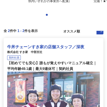
県内いずれかの事業所へ配属）
完備！★
2
1
-
2
全
件中
件を表示
牛丼チェーンすき家の店舗スタッフ／深夜
株式会社 すき家 中部支社
契約社員
【初めてでも安心】誰もが覚えやすいマニュアル確立｜
平均年齢49.1歳｜最大9連休可｜契約社員