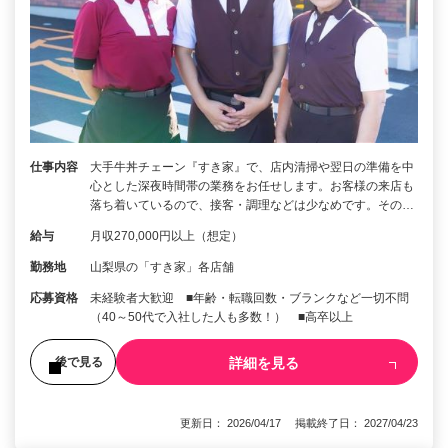
仕事内容
大手牛丼チェーン『すき家』で、店内清掃や翌日の準備を中
心とした深夜時間帯の業務をお任せします。お客様の来店も
落ち着いているので、接客・調理などは少なめです。その…
給与
月収270,000円以上（想定）
勤務地
山梨県の「すき家」各店舗
応募資格
未経験者大歓迎 ■年齢・転職回数・ブランクなど一切不問
（40～50代で入社した人も多数！） ■高卒以上
詳細を見る
後で見る
更新日： 2026/04/17 掲載終了日： 2027/04/23