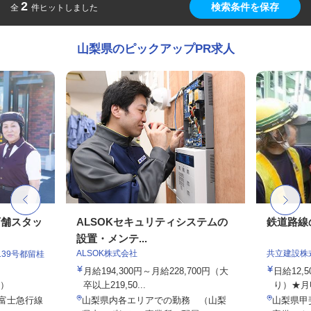
2
検索条件を保存
全
件ヒットしました
山梨県のピックアップPR求人
店舗スタッ
ALSOKセキュリティシステムの
鉄道路線
設置・メンテ...
ALSOK株式会社
共立建設株
39号都留桂
月給194,300円～月給228,700円（大
日給12,
定）
卒以上219,50...
り）★月収3
（富士急行線
山梨県内各エリアでの勤務 （山梨
山梨県甲