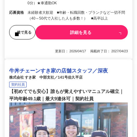
0分）★車通勤OK
応募資格
未経験者大歓迎 ■年齢・転職回数・ブランクなど一切不問
（40～50代で入社した人も多数！） ■高卒以上
詳細を見る
後で見る
更新日： 2026/04/17 掲載終了日： 2027/04/23
牛丼チェーンすき家の店舗スタッフ／深夜
株式会社 すき家 中部支社／141号佐久平店
契約社員
【初めてでも安心】誰もが覚えやすいマニュアル確立｜
平均年齢49.1歳｜最大9連休可｜契約社員