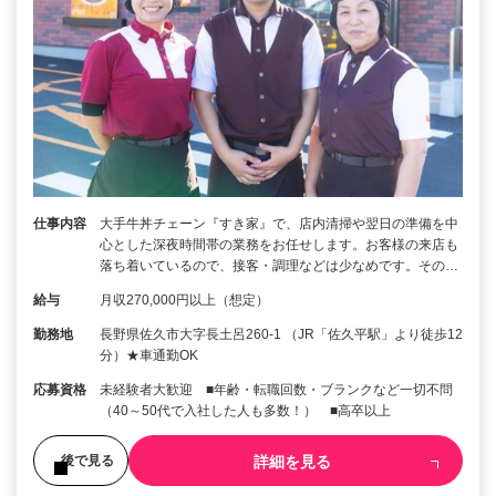
仕事内容
大手牛丼チェーン『すき家』で、店内清掃や翌日の準備を中
心とした深夜時間帯の業務をお任せします。お客様の来店も
落ち着いているので、接客・調理などは少なめです。その…
給与
月収270,000円以上（想定）
勤務地
長野県佐久市大字長土呂260-1 （JR「佐久平駅」より徒歩12
分）★車通勤OK
応募資格
未経験者大歓迎 ■年齢・転職回数・ブランクなど一切不問
（40～50代で入社した人も多数！） ■高卒以上
詳細を見る
後で見る