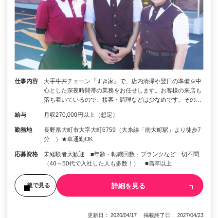
仕事内容
大手牛丼チェーン『すき家』で、店内清掃や翌日の準備を中
心とした深夜時間帯の業務をお任せします。お客様の来店も
落ち着いているので、接客・調理などは少なめです。その…
給与
月収270,000円以上（想定）
勤務地
長野県大町市大字大町6759（大糸線「南大町駅」より徒歩7
分 ）★車通勤OK
応募資格
未経験者大歓迎 ■年齢・転職回数・ブランクなど一切不問
（40～50代で入社した人も多数！） ■高卒以上
詳細を見る
後で見る
更新日： 2026/04/17 掲載終了日： 2027/04/23