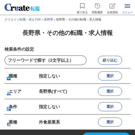
後で見る
閲覧履歴
会員登録
メニュー
クリエイト転職・求人TOP
＞
長野県
＞
長野県・その他の転職・求人情報
長野県・その他の転職・求人情報
検索条件の設定
絞り込む
職種
指定しない
選択
エリア
長野県(すべて)
選択
条件
指定しない
選択
業種
外食産業系
選択