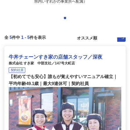
県内いずれかの事業所へ配属）
5
1
-
5
全
件中
件を表示
牛丼チェーンすき家の店舗スタッフ／深夜
株式会社 すき家 中部支社／147号大町店
契約社員
【初めてでも安心】誰もが覚えやすいマニュアル確立｜
平均年齢49.1歳｜最大9連休可｜契約社員