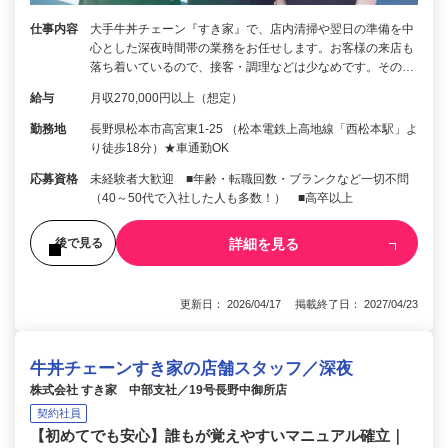
仕事内容
大手牛丼チェーン『すき家』で、店内清掃や翌日の準備を中
心とした深夜時間帯の業務をお任せします。お客様の来店も
落ち着いているので、接客・調理などは少なめです。その…
給与
月収270,000円以上（想定）
勤務地
長野県松本市高宮東1-25 （松本電鉄上高地線「西松本駅」よ
り徒歩18分）★車通勤OK
応募資格
未経験者大歓迎 ■年齢・転職回数・ブランクなど一切不問
（40～50代で入社した人も多数！） ■高卒以上
詳細を見る
後で見る
更新日： 2026/04/17 掲載終了日： 2027/04/23
牛丼チェーンすき家の店舗スタッフ／深夜
株式会社 すき家 中部支社／19号長野中御所店
契約社員
【初めてでも安心】誰もが覚えやすいマニュアル確立｜