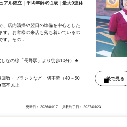
長野中御所店
アル確立｜平均年齢49.1歳｜最大9連休
』で、店内清掃や翌日の準備を中心とした
します。お客様の来店も落ち着いているの
めです。その…
 （北しなの線「長野駅」より徒歩10分）★
職回数・ブランクなど一切不問（40～50
後で見
■高卒以上
更新日： 2026/04/17 掲載終了日： 2027/04/23