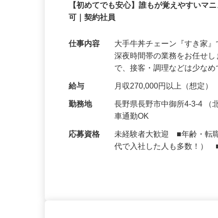
株式会社 すき家 中部支社／19号
契約社員
【初めてでも安心】誰もが覚えやすいマニュ
可｜契約社員
仕事内容
大手牛丼チェーン『すき家
深夜時間帯の業務をお任せ
で、接客・調理などは少な
給与
月収270,000円以上（想定）
勤務地
長野県長野市中御所4-3-4
車通勤OK
応募資格
未経験者大歓迎 ■年齢・転
代で入社した人も多数！） 