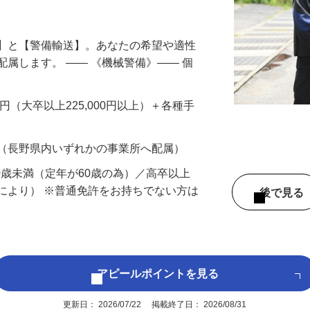
円以上も！｜賞与平均137万円｜20代30
備】と【警備輸送】。あなたの希望や適性
配属します。 ―― 《機械警備》―― 個
…
200円（大卒以上225,000円以上）＋各種手
 （長野県内いずれかの事業所へ配属）
60歳未満（定年が60歳の為）／高卒以上
により） ※普通免許をお持ちでない方は
後で見
アピールポイントを見る