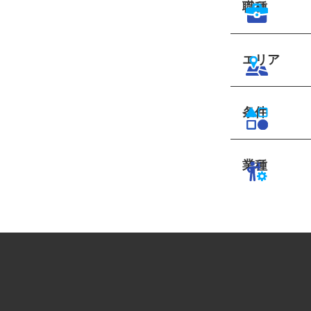
職種
エリア
条件
業種