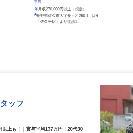
株式会社 すき家 中部支社／141号佐久
平店
月収270,000円以上（想定）
長野県佐久市大字長土呂260-1 （JR
「佐久平駅」より徒歩1...
スタッフ