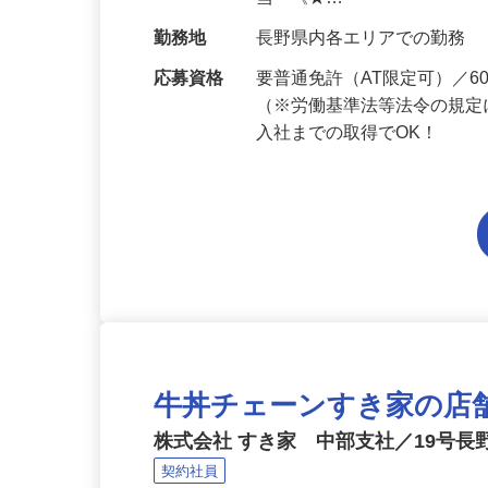
給与
月給194,300円～月給228,
当 《★…
勤務地
長野県内各エリアでの勤務
応募資格
要普通免許（AT限定可）／
（※労働基準法等法令の規定
入社までの取得でOK！
牛丼チェーンすき家の店