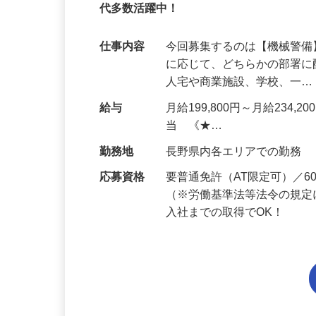
95%が未経験スタート｜1年目で月収31万
代多数活躍中！
仕事内容
今回募集するのは【機械警
に応じて、どちらかの部署に
人宅や商業施設、学校、一
給与
月給199,800円～月給234,
当 《★…
勤務地
長野県内各エリアでの勤務
応募資格
要普通免許（AT限定可）／
（※労働基準法等法令の規定
入社までの取得でOK！