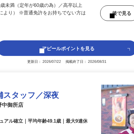
 （長野県内いずれかの事業所へ配属）
60歳未満（定年が60歳の為）／高卒以上
により） ※普通免許をお持ちでない方は
後で見
アピールポイントを見る
更新日： 2026/07/22 掲載終了日： 2026/08/31
舗スタッフ／深夜
長野中御所店