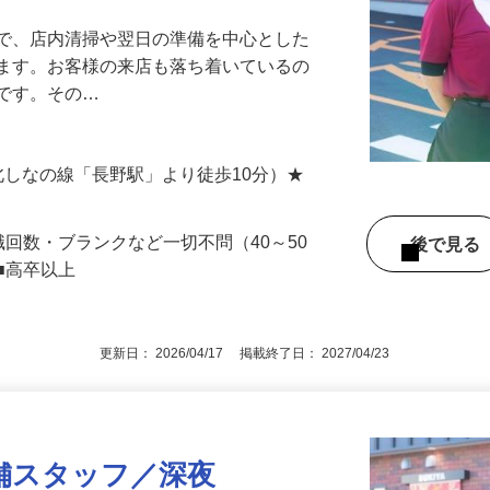
アル確立｜平均年齢49.1歳｜最大9連休
』で、店内清掃や翌日の準備を中心とした
します。お客様の来店も落ち着いているの
めです。その…
 （北しなの線「長野駅」より徒歩10分）★
職回数・ブランクなど一切不問（40～50
後で見
■高卒以上
更新日： 2026/04/17 掲載終了日： 2027/04/23