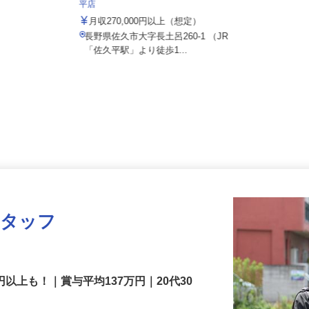
株式会社 すき家 中部支社／141号佐久
平店
月収270,000円以上（想定）
長野県佐久市大字長土呂260-1 （JR
「佐久平駅」より徒歩1...
スタッフ
円以上も！｜賞与平均137万円｜20代30