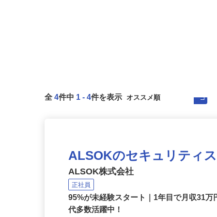
全
4
件中
1
-
4
件を表示
ALSOKのセキュリティ
ALSOK株式会社
正社員
95%が未経験スタート｜1年目で月収31万