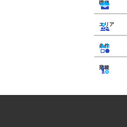
職種
エリア
条件
業種