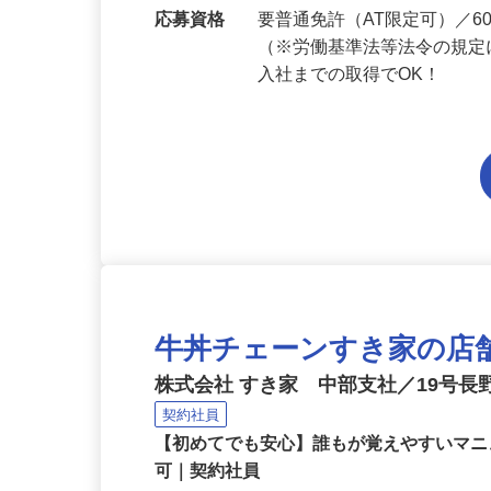
勤務地
長野県内各エリアでの勤務
応募資格
要普通免許（AT限定可）／
（※労働基準法等法令の規定
入社までの取得でOK！
牛丼チェーンすき家の店
株式会社 すき家 中部支社／19号
契約社員