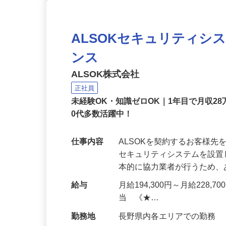
ALSOKセキュリティシ
ンス
ALSOK株式会社
正社員
未経験OK・知識ゼロOK｜1年目で月収28
0代多数活躍中！
仕事内容
ALSOKを契約するお客様
セキュリティシステムを設
本的に協力業者が行うため
給与
月給194,300円～月給228,
当 《★…