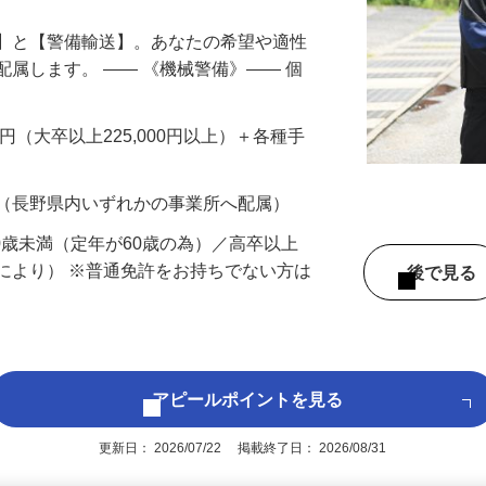
備】と【警備輸送】。あなたの希望や適性
配属します。 ―― 《機械警備》―― 個
…
200円（大卒以上225,000円以上）＋各種手
 （長野県内いずれかの事業所へ配属）
60歳未満（定年が60歳の為）／高卒以上
により） ※普通免許をお持ちでない方は
後で見
アピールポイントを見る