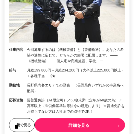
仕事内容
今回募集するのは【機械警備】と【警備輸送】。あなたの希
望や適性に応じて、どちらかの部署に配属します。 ――
《機械警備》―― 個人宅や商業施設、学校、一…
給与
月給199,800円～月給234,200円（大卒以上225,000円以上）
＋各種手当 《★…
勤務地
長野県内各エリアでの勤務 （長野県内いずれかの事業所へ
配属）
応募資格
要普通免許（AT限定可）／60歳未満（定年が60歳の為）／
高卒以上（※労働基準法等法令の規定により） ※普通免許を
お持ちでない方は入社までの取得でOK！
詳細を見る
後で見る