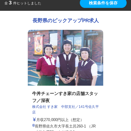
3
検索条件を保存
全
件ヒットしました
長野県のピックアップPR求人
牛丼チェーンすき家の店舗スタッ
フ／深夜
株式会社 すき家 中部支社／141号佐久平
店
月収270,000円以上（想定）
長野県佐久市大字長土呂260-1 （JR