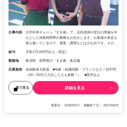
仕事内容
大手牛丼チェーン『すき家』で、店内清掃や翌日の準備を中
心とした深夜時間帯の業務をお任せします。お客様の来店も
落ち着いているので、接客・調理などは少なめです。その…
給与
月収270,000円以上（想定）
勤務地
新潟県、長野県の「すき家」各店舗
応募資格
未経験者大歓迎 ■年齢・転職回数・ブランクなど一切不問
（40～50代で入社した人も多数！） ■高卒以上
詳細を見る
後で見る
更新日： 2026/04/17 掲載終了日： 2027/04/23
1