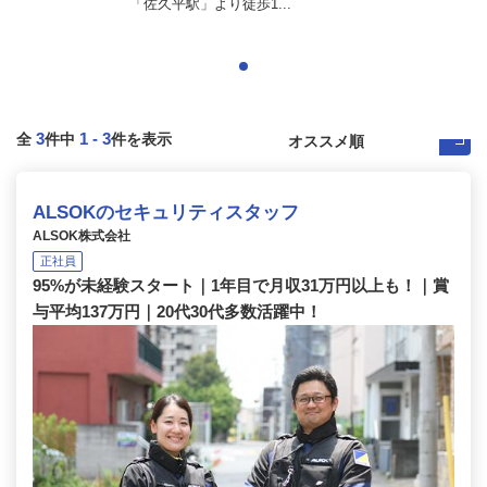
「佐久平駅」より徒歩1...
3
1
-
3
全
件中
件を表示
ALSOKのセキュリティスタッフ
ALSOK株式会社
正社員
95%が未経験スタート｜1年目で月収31万円以上も！｜賞
与平均137万円｜20代30代多数活躍中！