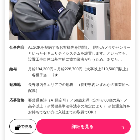
仕事内容
ALSOKを契約するお客様先を訪問し、防犯カメラやセンサー
といったセキュリティシステムを設置します。といっても、
設置工事自体は基本的に協力業者が行うため、あなた…
給与
月給194,300円～月給228,700円（大卒以上219,500円以上）
＋各種手当 《★…
勤務地
長野県内各エリアでの勤務 （長野県内いずれかの事業所へ
配属）
応募資格
要普通免許（AT限定可）／60歳未満（定年が60歳の為）／
高卒以上（※労働基準法等法令の規定により） ※普通免許を
お持ちでない方は入社までの取得でOK！
詳細を見る
後で見る