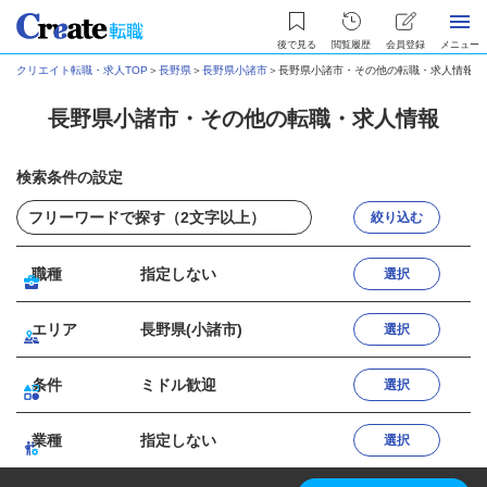
後で見る
閲覧履歴
会員登録
メニュー
クリエイト転職・求人TOP
＞
長野県
＞
長野県小諸市
＞
長野県小諸市・その他の転職・求人情報
長野県小諸市・その他の転職・求人情報
検索条件の設定
絞り込む
職種
指定しない
選択
エリア
長野県(小諸市)
選択
条件
ミドル歓迎
選択
業種
指定しない
選択