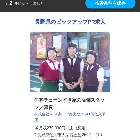
2
検索条件を保存
全
件ヒットしました
長野県のピックアップPR求人
牛丼チェーンすき家の店舗スタッ
フ／深夜
株式会社 すき家 中部支社／141号佐久平
店
月収270,000円以上（想定）
長野県佐久市大字長土呂260-1 （JR