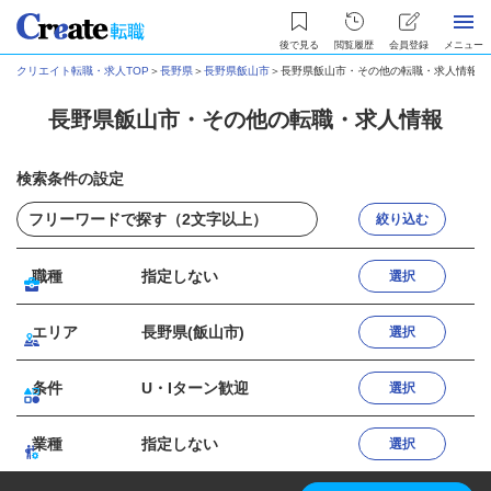
後で見る
閲覧履歴
会員登録
メニュー
クリエイト転職・求人TOP
＞
長野県
＞
長野県飯山市
＞
長野県飯山市・その他の転職・求人情報
長野県飯山市・その他の転職・求人情報
検索条件の設定
絞り込む
職種
指定しない
選択
エリア
長野県(飯山市)
選択
条件
U・Iターン歓迎
選択
業種
指定しない
選択