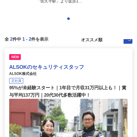
「佐久平駅」より徒歩1...
2
1
-
2
全
件中
件を表示
NEW
ALSOKのセキュリティスタッフ
ALSOK株式会社
正社員
95%が未経験スタート｜1年目で月収31万円以上も！｜賞
与平均137万円｜20代30代多数活躍中！