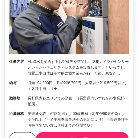
仕事内容
ALSOKを契約するお客様先を訪問し、防犯カメラやセンサー
といったセキュリティシステムを設置します。といっても、
設置工事自体は基本的に協力業者が行うため、あなた…
給与
月給194,300円～月給228,700円（大卒以上219,500円以上）
＋各種手当 《★…
勤務地
長野県内各エリアでの勤務 （長野県内いずれかの事業所へ
配属）
応募資格
要普通免許（AT限定可）／60歳未満（定年が60歳の為）／
高卒以上（※労働基準法等法令の規定により） ※普通免許を
お持ちでない方は入社までの取得でOK！