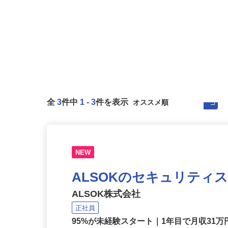
全
3
件中
1
-
3
件を表示
NEW
ALSOKのセキュリティ
ALSOK株式会社
正社員