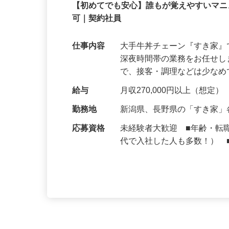
株式会社 すき家 中部支社
契約社員
【初めてでも安心】誰もが覚えやすいマニュ
可｜契約社員
仕事内容
大手牛丼チェーン『すき家
深夜時間帯の業務をお任せ
で、接客・調理などは少な
給与
月収270,000円以上（想定）
勤務地
新潟県、長野県の「すき家
応募資格
未経験者大歓迎 ■年齢・転
代で入社した人も多数！） 