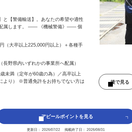
円以上も！｜賞与平均137万円｜20代30
備】と【警備輸送】。あなたの希望や適性
配属します。 ―― 《機械警備》―― 個
…
200円（大卒以上225,000円以上）＋各種手
 （長野県内いずれかの事業所へ配属）
60歳未満（定年が60歳の為）／高卒以上
により） ※普通免許をお持ちでない方は
後で見
アピールポイントを見る