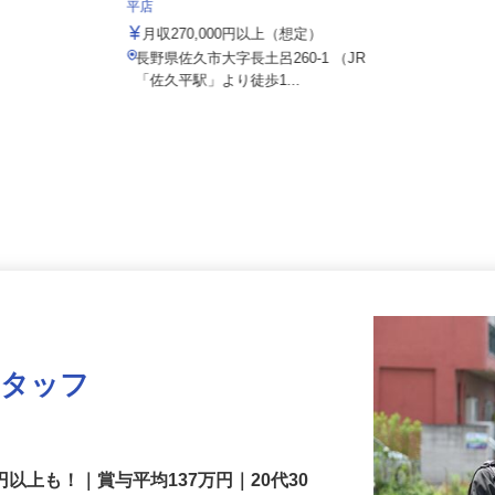
株式会社 すき家 中部支社／141号佐久
平店
月収270,000円以上（想定）
長野県佐久市大字長土呂260-1 （JR
「佐久平駅」より徒歩1...
スタッフ