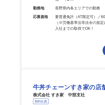
給与
月給194,300円～月給228,
当 《★…
勤務地
長野県内各エリアでの勤務
応募資格
要普通免許（AT限定可）／
（※労働基準法等法令の規定
入社までの取得でOK！
牛丼チェーンすき家の店