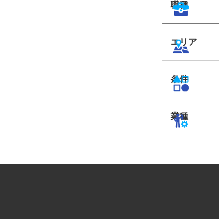
職種
エリア
条件
業種