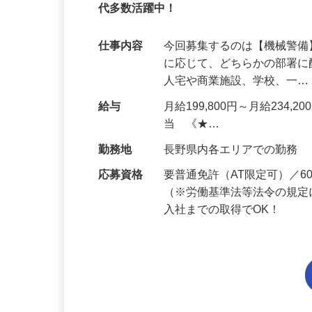
95%が未経験スタート｜1年目で月収31万
代多数活躍中！
仕事内容
今回募集するのは【機械警
に応じて、どちらかの部署に
人宅や商業施設、学校、一
給与
月給199,800円～月給234,
当 《★…
勤務地
長野県内各エリアでの勤務
応募資格
要普通免許（AT限定可）／
（※労働基準法等法令の規定
入社までの取得でOK！