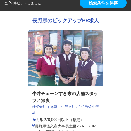
3
検索条件を保存
全
件ヒットしました
長野県のピックアップPR求人
牛丼チェーンすき家の店舗スタッ
フ／深夜
株式会社 すき家 中部支社／141号佐久平
店
月収270,000円以上（想定）
長野県佐久市大字長土呂260-1 （JR