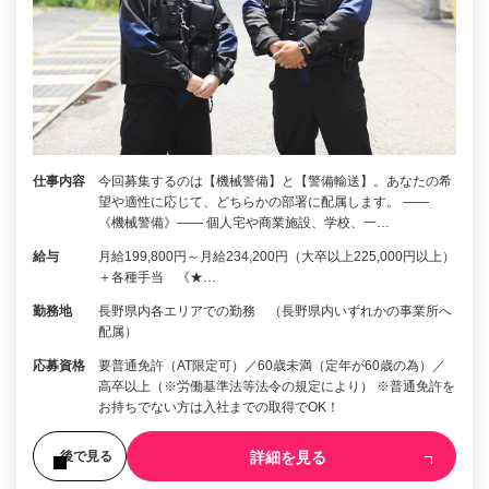
仕事内容
今回募集するのは【機械警備】と【警備輸送】。あなたの希
望や適性に応じて、どちらかの部署に配属します。 ――
《機械警備》―― 個人宅や商業施設、学校、一…
給与
月給199,800円～月給234,200円（大卒以上225,000円以上）
＋各種手当 《★…
勤務地
長野県内各エリアでの勤務 （長野県内いずれかの事業所へ
配属）
応募資格
要普通免許（AT限定可）／60歳未満（定年が60歳の為）／
高卒以上（※労働基準法等法令の規定により） ※普通免許を
お持ちでない方は入社までの取得でOK！
詳細を見る
後で見る