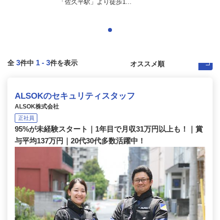
「佐久平駅」より徒歩1...
3
1
-
3
全
件中
件を表示
ALSOKのセキュリティスタッフ
ALSOK株式会社
正社員
95%が未経験スタート｜1年目で月収31万円以上も！｜賞
与平均137万円｜20代30代多数活躍中！