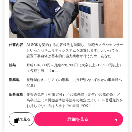
仕事内容
ALSOKを契約するお客様先を訪問し、防犯カメラやセンサー
といったセキュリティシステムを設置します。といっても、
設置工事自体は基本的に協力業者が行うため、あなた…
給与
月給194,300円～月給228,700円（大卒以上219,500円以上）
＋各種手当 《★…
勤務地
長野県内各エリアでの勤務 （長野県内いずれかの事業所へ
配属）
応募資格
要普通免許（AT限定可）／60歳未満（定年が60歳の為）／
高卒以上（※労働基準法等法令の規定により） ※普通免許を
お持ちでない方は入社までの取得でOK！
詳細を見る
後で見る