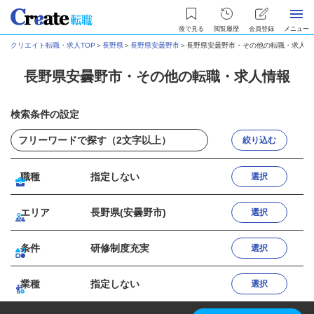
後で見る
閲覧履歴
会員登録
メニュー
クリエイト転職・求人TOP
＞
長野県
＞
長野県安曇野市
＞
長野県安曇野市・その他の転職・求人情
長野県安曇野市・その他の転職・求人情報
検索条件の設定
絞り込む
職種
指定しない
選択
エリア
長野県(安曇野市)
選択
条件
研修制度充実
選択
業種
指定しない
選択