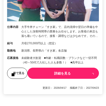
仕事内容
大手牛丼チェーン『すき家』で、店内清掃や翌日の準備を中
心とした深夜時間帯の業務をお任せします。お客様の来店も
落ち着いているので、接客・調理などは少なめです。その…
給与
月収270,000円以上（想定）
勤務地
新潟県、長野県の「すき家」各店舗
応募資格
未経験者大歓迎 ■年齢・転職回数・ブランクなど一切不問
（40～50代で入社した人も多数！） ■高卒以上
詳細を見る
後で見る
更新日： 2026/04/17 掲載終了日： 2027/04/23
1