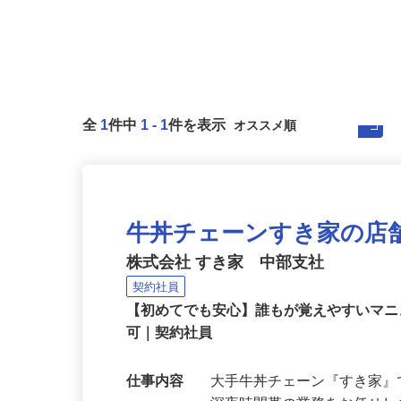
全
1
件中
1
-
1
件を表示
牛丼チェーンすき家の店
株式会社 すき家 中部支社
契約社員
【初めてでも安心】誰もが覚えやすいマニュ
可｜契約社員