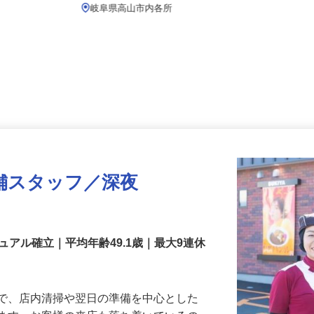
月給239,800円以上
岐阜県高山市内各所
舗スタッフ／深夜
アル確立｜平均年齢49.1歳｜最大9連休