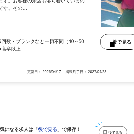
』で、店内清掃や翌日の準備を中心とした
します。お客様の来店も落ち着いているの
めです。その…
職回数・ブランクなど一切不問（40～50
後で見
■高卒以上
更新日： 2026/04/17 掲載終了日： 2027/04/23
1