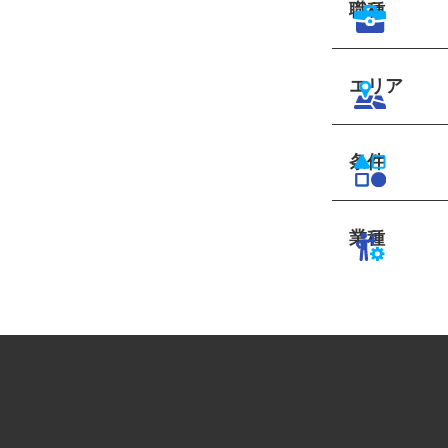
職種
エリア
条件
業種