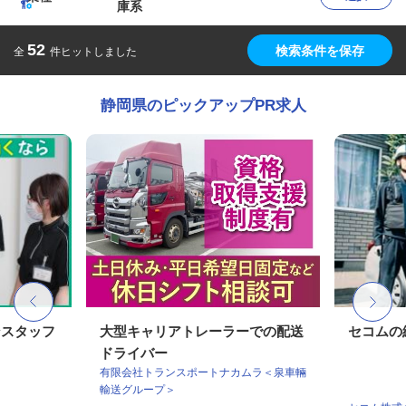
庫系
52
検索条件を保存
全
件ヒットしました
静岡県のピックアップPR求人
ンスタッフ
大型キャリアトレーラーでの配送
セコムの
ドライバー
有限会社トランスポートナカムラ＜泉車輛
輸送グループ＞