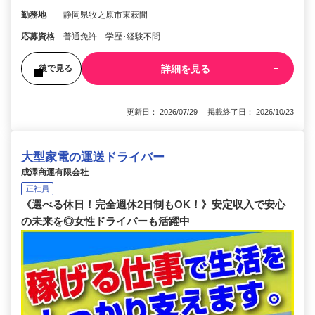
勤務地
静岡県牧之原市東萩間
応募資格
普通免許 学歴･経験不問
詳細を見る
後で見る
更新日： 2026/07/29 掲載終了日： 2026/10/23
大型家電の運送ドライバー
成澤商運有限会社
正社員
《選べる休日！完全週休2日制もOK！》安定収入で安心
の未来を◎女性ドライバーも活躍中