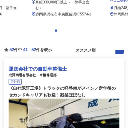
セコム株式
月給330,000円以上（一律手当含
00円＋諸手当
む）
月給248
6
静岡県浜松市中央区佐浜町5574-1
静岡県
52
41
-
52
全
件中
件を表示
運送会社での自動車整備士
成澤商運有限会社 車輛修理部
正社員
《自社認証工場》トラックの軽整備がメイン／定年後の
セカンドキャリアも歓迎！残業ほぼなし