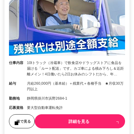
仕事内容
10tトラック（冷蔵車）で飲食店やドラッグストアに食品を
届ける「ルート配送」です。カゴ車による積み下ろし＆近距
離メイン！4日働いたら2日お休みのシフトだから、年…
給与
月給260,000円（基本給）＋残業代＋各種手当 ★月収30万
円以上
勤務地
静岡県掛川市浜野2684-1
応募資格
要大型自動車運転免許
詳細を見る
後で見る