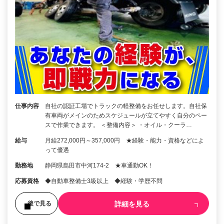
仕事内容
自社の認証工場でトラックの軽整備をお任せします。自社保
有車両がメインのためスケジュールが立てやすく自分のペー
スで作業できます。 ＜整備内容＞ ・オイル・クーラ…
給与
月給272,000円～357,000円 ★経験・能力・資格などによ
って優遇
勤務地
静岡県島田市中河174-2 ★車通勤OK！
応募資格
◆自動車整備士3級以上 ◆経験・学歴不問
詳細を見る
後で見る