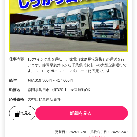
仕事内容
15tウイング車を運転し、家電（家庭用洗濯機）の運送を行
います。静岡県袋井市から千葉県浦安市への大型定期運行で
す。 ＼ココがポイント！／ ◎ルートは固定で、す…
給与
月給359,500円～417,000円
勤務地
静岡県島田市中河320-1 ★車通勤OK！
応募資格
大型自動車運転免許
詳細を見る
後で見る
更新日： 2025/10/28 掲載終了日： 2026/08/07