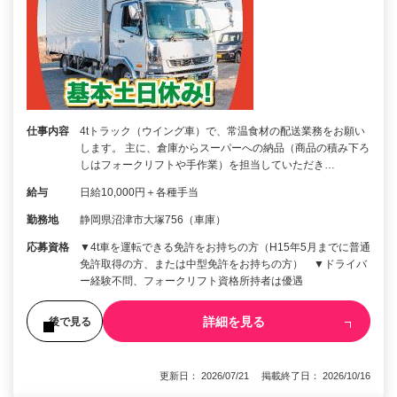
仕事内容
4tトラック（ウイング車）で、常温食材の配送業務をお願い
します。 主に、倉庫からスーパーへの納品（商品の積み下ろ
しはフォークリフトや手作業）を担当していただき…
給与
日給10,000円＋各種手当
勤務地
静岡県沼津市大塚756（車庫）
応募資格
▼4t車を運転できる免許をお持ちの方（H15年5月までに普通
免許取得の方、または中型免許をお持ちの方） ▼ドライバ
ー経験不問、フォークリフト資格所持者は優遇
詳細を見る
後で見る
更新日： 2026/07/21 掲載終了日： 2026/10/16