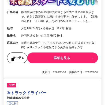
仕事内容
静岡県浜松市の水産物卸売市場から近隣エリアの量販店ま
で、鮮魚や海藻類をお届けする仕事をお任せします。 【業務
の流れ】 （1）出社後、その日の配送スケジュールを…
給与
月給189,244円＋各種手当 ※23日稼働
勤務地
静岡県浜松市中央区新貝町239-1
応募資格
普通自動車免許（AT不可※平成29年3月11日以前までに取
得）★2tトラックを運転できる免許をお持ちの方
詳細を見る
後で見る
更新日： 2026/03/10 掲載終了日： 2026/08/31
NEW
3tトラックドライバー
翔南運輸株式会社
正社員