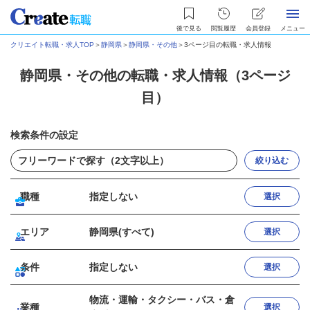
後で見る
閲覧履歴
会員登録
メニュー
クリエイト転職・求人TOP
＞
静岡県
＞
静岡県・その他
＞
3ページ目の転職・求人情報
静岡県・その他の転職・求人情報（3ページ
目）
検索条件の設定
絞り込む
職種
指定しない
選択
エリア
静岡県(すべて)
選択
条件
指定しない
選択
物流・運輸・タクシー・バス・倉
業種
選択