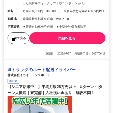
出た廃材をフォークリフトやユンボ・ショベル…
給与
月給280,000円～360,000円 ※初年度想定年収400万円以上
勤務地
静岡県駿東郡長泉町南一色905-10
応募資格
▼普通自動車免許必須 ▼中型免許保有者歓迎
詳細を見る
後で見る
更新日： 2026/07/17 掲載終了日： 2027/06/18
4tトラックのルート配送ドライバー
株式会社イカイトランスポート
準社員
【シニア活躍中！】平均月収25万円以上｜Uターン・Iタ
ーン大歓迎｜寮完備｜入社祝い金あり｜経験不問！