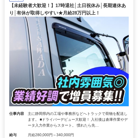
【未経験者大歓迎！】17時退社│土日祝休み│長期連休あ
り│有休が取得しやすい★月給28万円以上！
仕事内容
主に静岡県内の工場や事務所などへトラックで荷物を配送し
ます。 ■ドライバーデビュー大歓迎！ 入社後は倉庫作業やデ
ータ入力作業からスタート。 慣れたら先…
給与
月給280,000円～340,000円