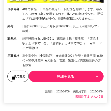
仕事内容
4t車で食品・日用品の固定ルート配送をお願いします。積み
下ろしはカゴ車を使用するので、体への負担は少なめ。 配送
エリアは静岡県内が中心。長距離運転はありません…
給与
日給14,000円以上／月収例360,000円以上（入社3年／25日
稼働）
勤務地
静岡県藤枝市八幡475-1（東海道本線「焼津駅」「西焼津
駅」より車で15分、「藤枝駅」より車で20分 ） ★車・バ
イク通勤OK
応募資格
準中型免許（中型歓迎） ★未経験OK！学歴・経験不問 ★20
代～50代活躍中 ★元飲食、営業、製造など異業種出身の方
も歓迎
詳細を見る
後で見る
更新日： 2026/06/08 掲載終了日： 2026/08/14
掲載終了まであと7日