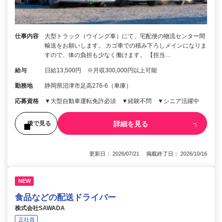
仕事内容
大型トラック（ウイング車）にて、宅配便の物流センター間
輸送をお願いします。 カゴ車での積み下ろしメインになりま
すので、体の負担も少なく働けます。 【担当…
給与
日給13,500円 ※月収300,000円以上可能
勤務地
静岡県沼津市足高276-6（車庫）
応募資格
▼大型自動車運転免許必須 ▼経験不問 ▼シニア活躍中
詳細を見る
後で見る
更新日： 2026/07/21 掲載終了日： 2026/10/16
NEW
食品などの配送ドライバー
株式会社SAWADA
正社員