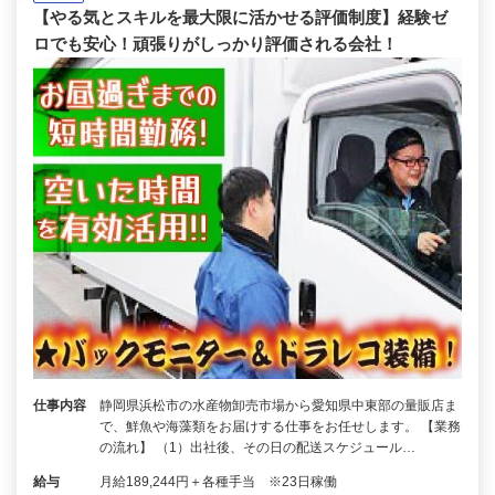
【やる気とスキルを最大限に活かせる評価制度】経験ゼ
ロでも安心！頑張りがしっかり評価される会社！
仕事内容
静岡県浜松市の水産物卸売市場から愛知県中東部の量販店ま
で、鮮魚や海藻類をお届けする仕事をお任せします。 【業務
の流れ】 （1）出社後、その日の配送スケジュール…
給与
月給189,244円＋各種手当 ※23日稼働