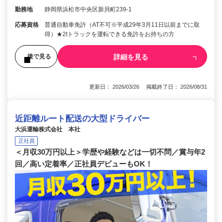
勤務地
静岡県浜松市中央区新貝町239-1
応募資格
普通自動車免許（AT不可※平成29年3月11日以前までに取
得）★2tトラックを運転できる免許をお持ちの方
詳細を見る
後で見る
更新日： 2026/03/26 掲載終了日： 2026/08/31
近距離ルート配送の大型ドライバー
大浜運輸株式会社 本社
正社員
＜月収30万円以上＞学歴や経験などは一切不問／賞与年2
回／高い定着率／正社員デビューもOK！