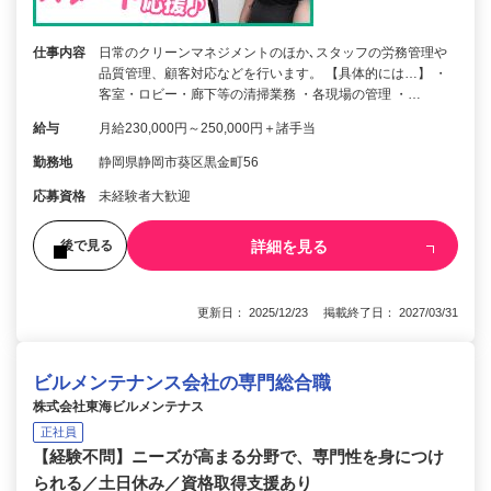
仕事内容
日常のクリーンマネジメントのほか､スタッフの労務管理や
品質管理、顧客対応などを行います。 【具体的には…】 ・
客室・ロビー・廊下等の清掃業務 ・各現場の管理 ・…
給与
月給230,000円～250,000円＋諸手当
勤務地
静岡県静岡市葵区黒金町56
応募資格
未経験者大歓迎
詳細を見る
後で見る
更新日： 2025/12/23 掲載終了日： 2027/03/31
ビルメンテナンス会社の専門総合職
株式会社東海ビルメンテナス
正社員
【経験不問】ニーズが高まる分野で、専門性を身につけ
られる／土日休み／資格取得支援あり