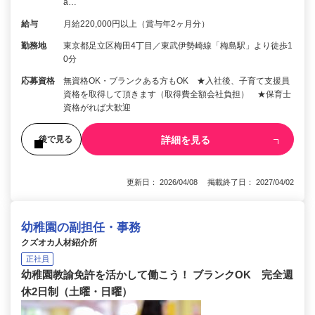
a…
給与
月給220,000円以上（賞与年2ヶ月分）
勤務地
東京都足立区梅田4丁目／東武伊勢崎線「梅島駅」より徒歩1
0分
応募資格
無資格OK・ブランクある方もOK ★入社後、子育て支援員
資格を取得して頂きます（取得費全額会社負担） ★保育士
資格がれば大歓迎
詳細を見る
後で見る
更新日： 2026/04/08 掲載終了日： 2027/04/02
幼稚園の副担任・事務
クズオカ人材紹介所
正社員
幼稚園教諭免許を活かして働こう！ ブランクOK 完全週
休2日制（土曜・日曜）