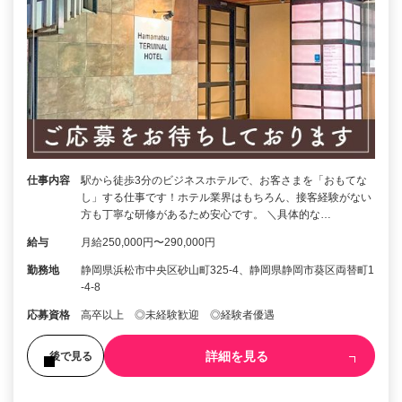
仕事内容
駅から徒歩3分のビジネスホテルで、お客さまを「おもてな
し」する仕事です！ホテル業界はもちろん、接客経験がない
方も丁寧な研修があるため安心です。 ＼具体的な…
給与
月給250,000円〜290,000円
勤務地
静岡県浜松市中央区砂山町325-4、静岡県静岡市葵区両替町1
-4-8
応募資格
高卒以上 ◎未経験歓迎 ◎経験者優遇
詳細を見る
後で見る