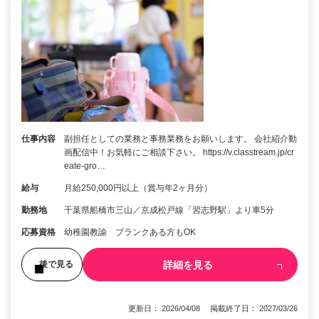
仕事内容
副担任としての業務と事務業務をお願いします。 会社紹介動
画配信中！お気軽にご相談下さい。 https://v.classtream.jp/cr
eate-gro…
給与
月給250,000円以上（賞与年2ヶ月分）
勤務地
千葉県船橋市三山／京成松戸線「習志野駅」より車5分
応募資格
幼稚園教諭 ブランクある方もOK
詳細を見る
後で見る
更新日： 2026/04/08 掲載終了日： 2027/03/26