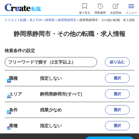
後で見る
閲覧履歴
会員登録
メニュー
クリエイト転職・求人TOP
＞
静岡県
＞
静岡県静岡市
＞
静岡県静岡市・その他の転職・求人情報
静岡県静岡市・その他の転職・求人情報
検索条件の設定
絞り込む
職種
指定しない
選択
エリア
静岡県静岡市(すべて)
選択
条件
残業少なめ
選択
業種
指定しない
選択