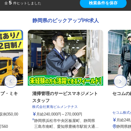
5
検索条件を保存
全
件ヒットしました
静岡県のピックアップPR求人
ンプ・ミキ
清掃管理のサービスマネジメント
セコムの
スタッフ
株式会社東海ビルメンテナス
セコム株式
例350,00
月給240,000円～270,000円
月給248
静岡県浜松市中央区板屋町、静岡県
560
三島市南町、愛知県豊橋市駅前大通...
静岡県