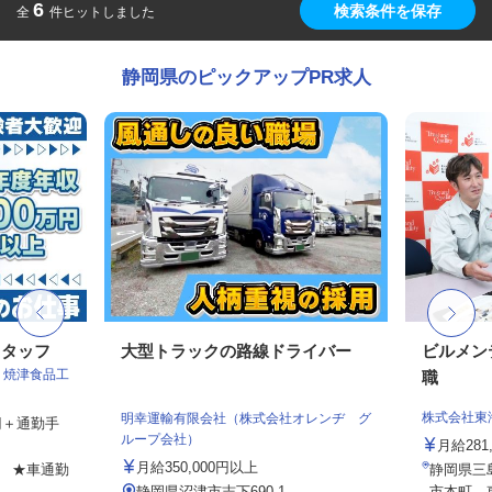
6
検索条件を保存
全
件ヒットしました
静岡県のピックアップPR求人
スタッフ
大型トラックの路線ドライバー
ビルメン
 焼津食品工
職
株式会社東
明幸運輸有限会社（株式会社オレンヂ グ
0円＋通勤手
ループ会社）
月給281
月給350,000円以上
6 ★車通勤
静岡県三
静岡県沼津市志下690-1
市本町、