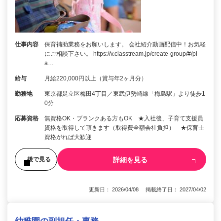
仕事内容
保育補助業務をお願いします。 会社紹介動画配信中！お気軽
にご相談下さい。 https://v.classtream.jp/create-group/#/pl
a…
給与
月給220,000円以上（賞与年2ヶ月分）
勤務地
東京都足立区梅田4丁目／東武伊勢崎線「梅島駅」より徒歩1
0分
応募資格
無資格OK・ブランクある方もOK ★入社後、子育て支援員
資格を取得して頂きます（取得費全額会社負担） ★保育士
資格がれば大歓迎
詳細を見る
後で見る
更新日： 2026/04/08 掲載終了日： 2027/04/02