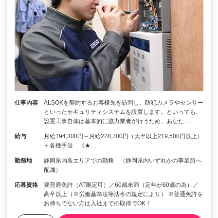
仕事内容
ALSOKを契約するお客様先を訪問し、防犯カメラやセンサー
といったセキュリティシステムを設置します。といっても、
設置工事自体は基本的に協力業者が行うため、あなた…
給与
月給194,300円～月給228,700円（大卒以上219,500円以上）
＋各種手当 《★…
勤務地
静岡県内各エリアでの勤務 （静岡県内いずれかの事業所へ
配属）
応募資格
要普通免許（AT限定可）／60歳未満（定年が60歳の為）／
高卒以上（※労働基準法等法令の規定により） ※普通免許を
お持ちでない方は入社までの取得でOK！