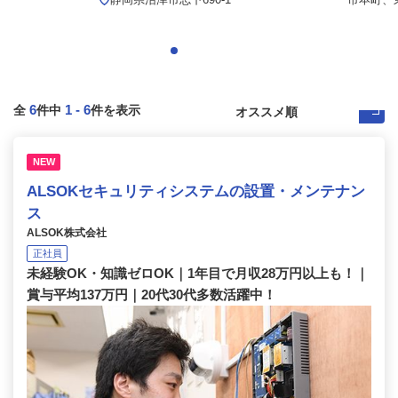
6
1
-
6
全
件中
件を表示
NEW
ALSOKセキュリティシステムの設置・メンテナン
ス
ALSOK株式会社
正社員
未経験OK・知識ゼロOK｜1年目で月収28万円以上も！｜
賞与平均137万円｜20代30代多数活躍中！