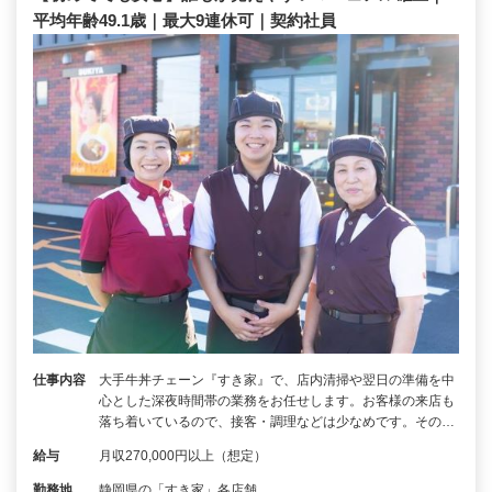
平均年齢49.1歳｜最大9連休可｜契約社員
仕事内容
大手牛丼チェーン『すき家』で、店内清掃や翌日の準備を中
心とした深夜時間帯の業務をお任せします。お客様の来店も
落ち着いているので、接客・調理などは少なめです。その…
給与
月収270,000円以上（想定）
勤務地
静岡県の「すき家」各店舗