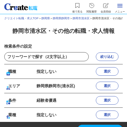
後で見る
閲覧履歴
会員登録
メニュー
クリエイト転職・求人TOP
＞
静岡県
＞
静岡県静岡市
＞
静岡市清水区
＞
静岡市清水区・その他の転
静岡市清水区・その他の転職・求人情報
検索条件の設定
絞り込む
職種
指定しない
選択
エリア
静岡県静岡市(清水区)
選択
条件
経験者優遇
選択
業種
指定しない
選択