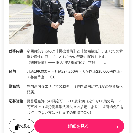
仕事内容
今回募集するのは【機械警備】と【警備輸送】。あなたの希
望や適性に応じて、どちらかの部署に配属します。 ――
《機械警備》―― 個人宅や商業施設、学校、一…
給与
月給199,800円～月給234,200円（大卒以上225,000円以上）
＋各種手当 《★…
勤務地
静岡県内各エリアでの勤務 （静岡県内いずれかの事業所へ
配属）
応募資格
要普通免許（AT限定可）／60歳未満（定年が60歳の為）／
高卒以上（※労働基準法等法令の規定により） ※普通免許を
お持ちでない方は入社までの取得でOK！
詳細を見る
後で見る