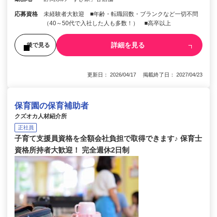
応募資格
未経験者大歓迎 ■年齢・転職回数・ブランクなど一切不問
（40～50代で入社した人も多数！） ■高卒以上
詳細を見る
後で見る
更新日： 2026/04/17 掲載終了日： 2027/04/23
保育園の保育補助者
クズオカ人材紹介所
正社員
子育て支援員資格を全額会社負担で取得できます♪ 保育士
資格所持者大歓迎！ 完全週休2日制