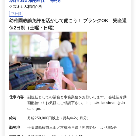
幼稚園の副担任・事務
クズオカ人材紹介所
正社員
幼稚園教諭免許を活かして働こう！ ブランクOK 完全週
休2日制（土曜・日曜）
仕事内容
副担任としての業務と事務業務をお願いします。 会社紹介動
画配信中！お気軽にご相談下さい。 https://v.classtream.jp/cr
eate-gro…
給与
月給250,000円以上（賞与年2ヶ月分）
勤務地
千葉県船橋市三山／京成松戸線「習志野駅」より車5分